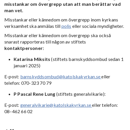
misstankar om övergrepp utan att man berättar vad
man vet.
Misstankar eller kännedom om övergrepp inom kyrkans
verksamhet ska anmälas till
polis
eller sociala myndigheter.
Misstankar eller kännedom om övergrepp ska också
snarast rapporteras till någon av stiftets
kontaktpersoner:
Katarina Miksits
(stiftets barnskyddsombud sedan 1
januari 2025)
E-post:
barnskyddsombud@katolskakyrkan.se
eller
telefon: 070-323 70 79
P Pascal Rene Lung
(stiftets generalvikarie):
E-post:
generalvikarie@katolskakyrkan.se
eller telefon:
08–462 66 02