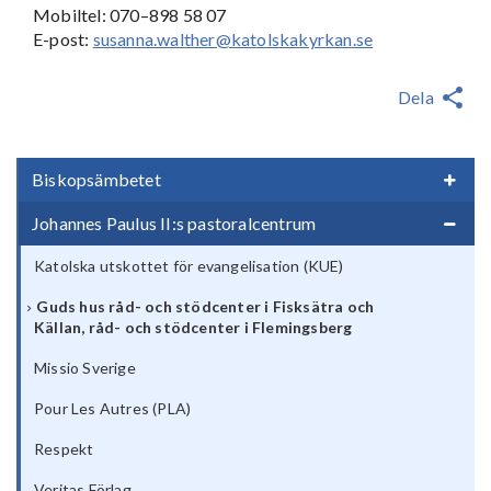
Mobiltel: 070–898 58 07
E-post:
susanna.walther@katolskakyrkan.se
Dela
Biskopsämbetet
Johannes Paulus II:s pastoralcentrum
Katolska utskottet för evangelisation (KUE)
Guds hus råd- och stödcenter i Fisksätra och
Källan, råd- och stödcenter i Flemingsberg
Missio Sverige
Pour Les Autres (PLA)
Respekt
Veritas Förlag