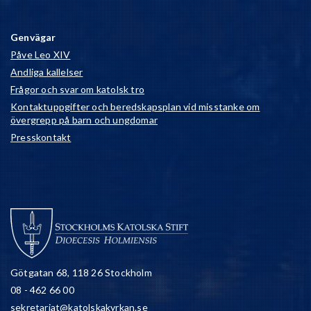
Genvägar
Påve Leo XIV
Andliga kallelser
Frågor och svar om katolsk tro
Kontaktuppgifter och beredskapsplan vid misstanke om
övergrepp på barn och ungdomar
Presskontakt
Götgatan 68, 118 26 Stockholm
08 - 462 66 00
sekretariat@katolskakyrkan.se