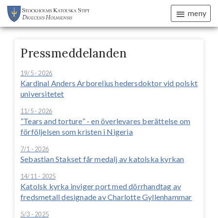
meny
Pressmeddelanden
19/5 - 2026
Kardinal Anders Arborelius hedersdoktor vid polskt
universitetet
11/5 - 2026
”Tears and torture” - en överlevares berättelse om
förföljelsen som kristen i Nigeria
7/1 - 2026
Sebastian Stakset får medalj av katolska kyrkan
14/11 - 2025
Katolsk kyrka inviger port med dörrhandtag av
fredsmetall designade av Charlotte Gyllenhammar
5/3 - 2025