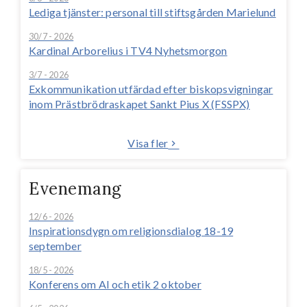
Lediga tjänster: personal till stiftsgården Marielund
30/7 - 2026
Kardinal Arborelius i TV4 Nyhetsmorgon
3/7 - 2026
Exkommunikation utfärdad efter biskopsvigningar
inom Prästbrödraskapet Sankt Pius X (FSSPX)
Visa fler
Evenemang
12/6 - 2026
Inspirationsdygn om religionsdialog 18-19
september
18/5 - 2026
Konferens om AI och etik 2 oktober