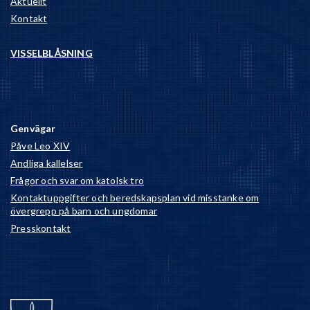
Aktuellt
Kontakt
VISSELBLÅSNING
Genvägar
Påve Leo XIV
Andliga kallelser
Frågor och svar om katolsk tro
Kontaktuppgifter och beredskapsplan vid misstanke om
övergrepp på barn och ungdomar
Presskontakt