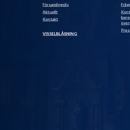
Församlingsliv
Fråg
Aktuellt
Kont
bere
Kontakt
över
Pres
VISSELBLÅSNING