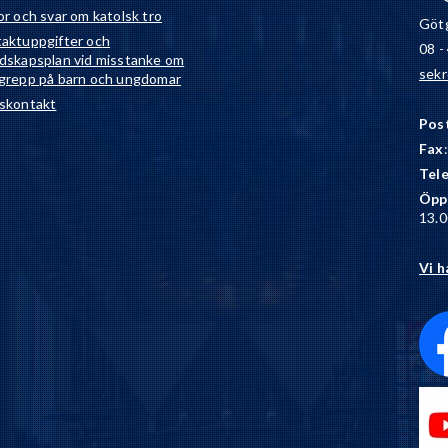
or och svar om katolsk tro
Götg
aktuppgifter och
08 -
dskapsplan vid misstanke om
sekr
grepp på barn och ungdomar
skontakt
Pos
Fax
Tel
Öpp
13.0
Vi h