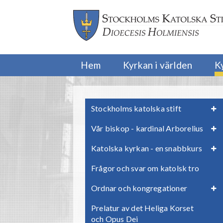
Hem
Kyrkan i världen
K
Stockholms katolska stift
Vår biskop - kardinal Arborelius
Katolska kyrkan - en snabbkurs
Frågor och svar om katolsk tro
Ordnar och kongregationer
Prelatur av det Heliga Korset
och Opus Dei