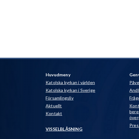
Huvudmeny
Gen
Katolska kyrkan i världen
Påve
Katolska kyrkan i Sverige
Andli
Församlingsliv
Fråg
Aktuellt
Kont
bere
Kontakt
över
Pres
VISSELBLÅSNING