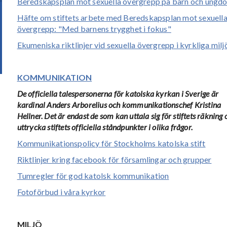
Beredskapsplan mot sexuella övergrepp på barn och ungd
Häfte om stiftets arbete med Beredskapsplan mot sexuell
övergrepp: "Med barnens trygghet i fokus"
Ekumeniska riktlinjer vid sexuella övergrepp i kyrkliga milj
KOMMUNIKATION
De officiella talespersonerna för katolska kyrkan i Sverige är
kardinal Anders Arborelius och kommunikationschef Kristina
Hellner. Det är endast de som kan uttala sig för stiftets räkning 
uttrycka stiftets officiella ståndpunkter i olika frågor.
Kommunikationspolicy för Stockholms katolska stift
Riktlinjer kring facebook för församlingar och grupper
Tumregler för god katolsk kommunikation
Fotoförbud i våra kyrkor
MILJÖ