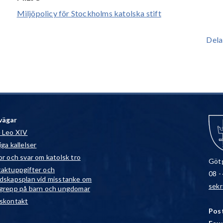
Miljöpolicy för Stockholms katolska stift
Dela
vägar
 Leo XIV
ga kallelser
or och svar om katolsk tro
Götg
aktuppgifter och
08 -
dskapsplan vid misstanke om
sekr
grepp på barn och ungdomar
skontakt
Pos