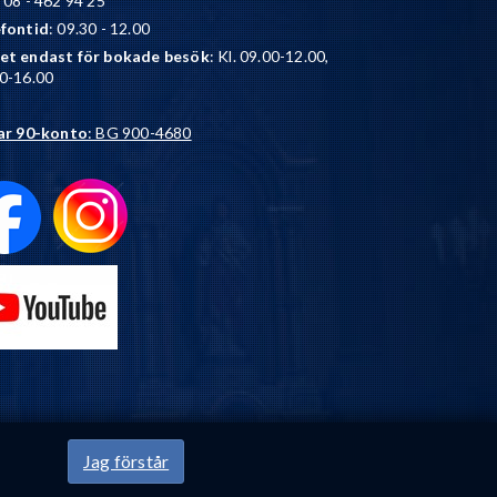
: 08 - 462 94 25
efontid
: 09.30 - 12.00
et endast för bokade besök
: Kl. 09.00-12.00,
0-16.00
ar 90-konto
: BG 900-4680
Jag förstår