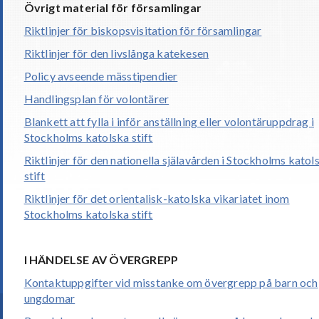
Övrigt material för församlingar
Riktlinjer för biskopsvisitation för församlingar
Riktlinjer för den livslånga katekesen
Policy avseende mässtipendier
Handlingsplan för volontärer
Blankett att fylla i inför anställning eller volontäruppdrag i
Stockholms katolska stift
Riktlinjer för den nationella själavården i Stockholms katol
stift
Riktlinjer för det orientalisk-katolska vikariatet inom
Stockholms katolska stift
I HÄNDELSE AV ÖVERGREPP
Kontaktuppgifter vid misstanke om övergrepp på barn och
ungdomar