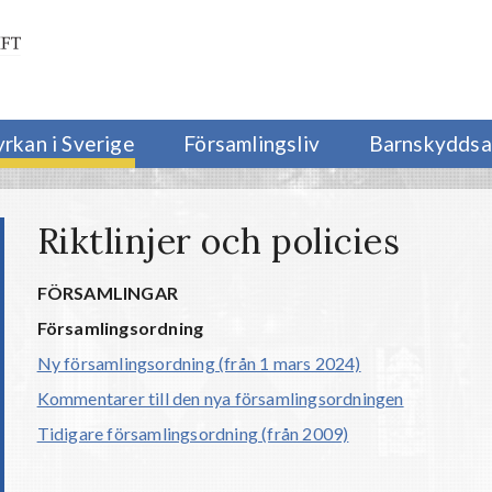
yrkan i Sverige
Församlingsliv
Barnskyddsa
Riktlinjer och policies
FÖRSAMLINGAR
Församlingsordning
Ny församlingsordning (från 1 mars 2024)
Kommentarer till den nya församlingsordningen
Tidigare församlingsordning (från 2009)