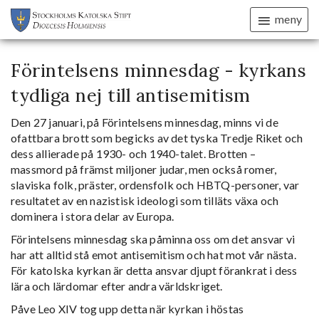
meny
Förintelsens minnesdag - kyrkans
tydliga nej till antisemitism
Den 27 januari, på Förintelsens minnesdag, minns vi de
ofattbara brott som begicks av det tyska Tredje Riket och
dess allierade på 1930- och 1940-talet. Brotten –
massmord på främst miljoner judar, men också romer,
slaviska folk, präster, ordensfolk och HBTQ-personer, var
resultatet av en nazistisk ideologi som tilläts växa och
dominera i stora delar av Europa.
Förintelsens minnesdag ska påminna oss om det ansvar vi
har att alltid stå emot antisemitism och hat mot vår nästa.
För katolska kyrkan är detta ansvar djupt förankrat i dess
lära och lärdomar efter andra världskriget.
Påve Leo XIV tog upp detta när kyrkan i höstas