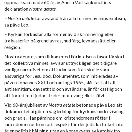
uppmärksammade 60 år av Andra Vatikankonciliets
deklaration
Nostra aetate.
–
Nostra aetate
tar avstånd från alla former av antisemitism,
sa påve Leo.
– Kyrkan förkastar alla former av diskriminering eller
trakasserier på grund av ras, hudfärg, levnadssätt eller
religion.
Nostra aetate, som tillkom med Förintelsens fasor färska i
det kollektiva minnet, avvisar uttryckligen det tidigare
vanliga narrativet om att judar som folk skulle vara
ansvariga för Jesu död. Dokumentet, som initierades av
påven Johannes XXIII och antogs 1965, slår fast att all
antisemitism, oavsett tid och avsändare, är förkastlig och
att förakt mot judar strider mot evangeliet självt.
Vid 60-årsjubileet av
Nostra aetate
betonade påve Leo att
dokumentet utgör en vägledning för kyrkans undervisning
och praxis. Han påminde om kristendomens rötter i
judendomen och om att respekt för det judiska folket inte
är en politisk hållning, utan en konsekvens av katolsk tro.