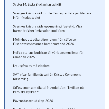
Syster M. Sixta Bludau har avlidit
Sveriges kristna råd mötte Centerpartiets partiledare
inför riksdagsvalet
Sveriges kristna råds uppmaning i fastetid: Visa
barmhärtighet i migrationspolitiken
Möjlighet att söka stipendium från stiftelsen
Elisabethssystrarnas barnhemsfond 2026
Heliga stolens budskap till världens muslimer för
ramadan 2026
Ny utgåva av mässboken
SVT visar familjemässa från Kristus Konungens
församling
Stiftsgemensam digital introduktion: ”Nyfiken på
katolska kyrkan?”
Påvens fastebudskap 2026