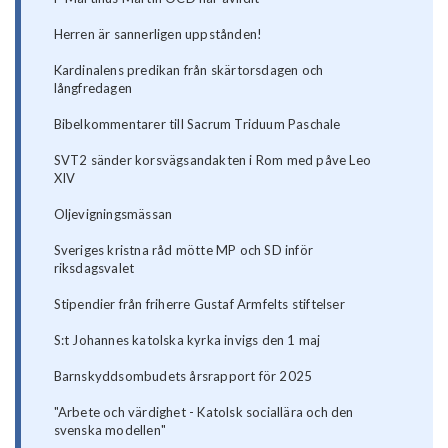
Herren är sannerligen uppstånden!
Kardinalens predikan från skärtorsdagen och
långfredagen
Bibelkommentarer till Sacrum Triduum Paschale
SVT2 sänder korsvägsandakten i Rom med påve Leo
XIV
Oljevigningsmässan
Sveriges kristna råd mötte MP och SD inför
riksdagsvalet
Stipendier från friherre Gustaf Armfelts stiftelser
S:t Johannes katolska kyrka invigs den 1 maj
Barnskyddsombudets årsrapport för 2025
"Arbete och värdighet - Katolsk sociallära och den
svenska modellen"