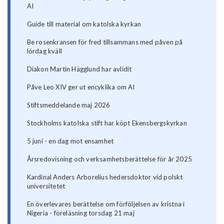
AI
Guide till material om katolska kyrkan
Be rosenkransen för fred tillsammans med påven på
lördag kväll
Diakon Martin Hägglund har avlidit
Påve Leo XIV ger ut encyklika om AI
Stiftsmeddelande maj 2026
Stockholms katolska stift har köpt Ekensbergskyrkan
5 juni - en dag mot ensamhet
Årsredovisning och verksamhetsberättelse för år 2025
Kardinal Anders Arborelius hedersdoktor vid polskt
universitetet
En överlevares berättelse om förföljelsen av kristna i
Nigeria - föreläsning torsdag 21 maj