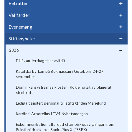
Reträtter
Vallfärder
Evenemang
Stiftsnyheter
2026
F Håkan Jerrhage har avlidit
Katolska kyrkan på Bokmässan i Göteborg 24-27
september
Dominikansystrarnas kloster i Rögle hotat av planerat
stenbrott
Lediga tjänster: personal till stiftsgården Marielund
Kardinal Arborelius i TV4 Nyhetsmorgon
Exkommunikation utfärdad efter biskopsvigningar inom
Prästbrödraskapet Sankt Pius X (FSSPX)