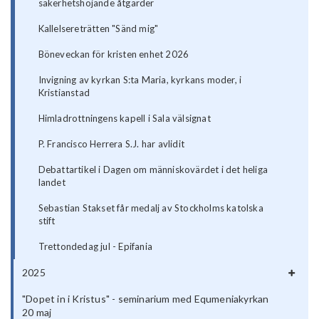
säkerhetshöjande åtgärder
Kallelsereträtten "Sänd mig"
Böneveckan för kristen enhet 2026
Invigning av kyrkan S:ta Maria, kyrkans moder, i
Kristianstad
Himladrottningens kapell i Sala välsignat
P. Francisco Herrera S.J. har avlidit
Debattartikel i Dagen om människovärdet i det heliga
landet
Sebastian Stakset får medalj av Stockholms katolska
stift
Trettondedag jul - Epifania
2025
"Dopet in i Kristus" - seminarium med Equmeniakyrkan
20 maj