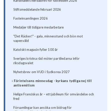
Kardinalens herdabrev för fastetiden 2026
Stiftsmeddelande februari 2026
Fasteinsamlingen 2026
Medaljer till tidigare medarbetare
"Det Räcker!" - gala, minnesstund och bön mot
vapenvåld
Katolskt magasin fyller 100 år
Sveriges kristna råd möter partiledarna inför
riksdagsvalet
Nyhetsbrev om VUD i Sydkorea 2027
Förintelsens minnesdag - kyrkans tydliga nej till
antisemitism
Helige Franciskus år – ett jubileum för omvändelse och
fred
Församlingar kan ansöka om bidrag för