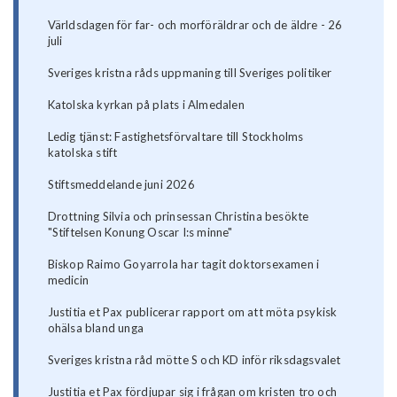
Världsdagen för far- och morföräldrar och de äldre - 26
juli
Sveriges kristna råds uppmaning till Sveriges politiker
Katolska kyrkan på plats i Almedalen
Ledig tjänst: Fastighetsförvaltare till Stockholms
katolska stift
Stiftsmeddelande juni 2026
Drottning Silvia och prinsessan Christina besökte
"Stiftelsen Konung Oscar I:s minne"
Biskop Raimo Goyarrola har tagit doktorsexamen i
medicin
Justitia et Pax publicerar rapport om att möta psykisk
ohälsa bland unga
Sveriges kristna råd mötte S och KD inför riksdagsvalet
Justitia et Pax fördjupar sig i frågan om kristen tro och