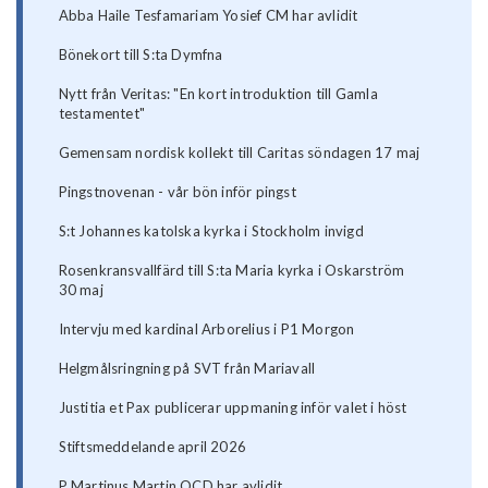
Abba Haile Tesfamariam Yosief CM har avlidit
Bönekort till S:ta Dymfna
Nytt från Veritas: "En kort introduktion till Gamla
testamentet"
Gemensam nordisk kollekt till Caritas söndagen 17 maj
Pingstnovenan - vår bön inför pingst
S:t Johannes katolska kyrka i Stockholm invigd
Rosenkransvallfärd till S:ta Maria kyrka i Oskarström
30 maj
Intervju med kardinal Arborelius i P1 Morgon
Helgmålsringning på SVT från Mariavall
Justitia et Pax publicerar uppmaning inför valet i höst
Stiftsmeddelande april 2026
P Martinus Martin OCD har avlidit