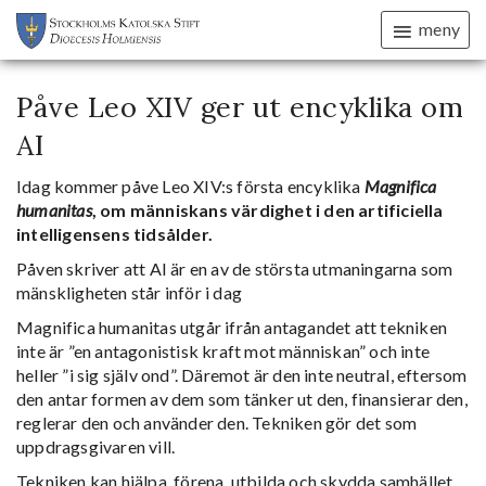
meny
Påve Leo XIV ger ut encyklika om
AI
Idag kommer påve Leo XIV:s första encyklika
Magnifica
humanitas
, om människans värdighet i den artificiella
intelligensens tidsålder.
Påven skriver att AI är en av de största utmaningarna som
mänskligheten står inför i dag
Magnifica humanitas utgår ifrån antagandet att tekniken
inte är ”en antagonistisk kraft mot människan” och inte
heller ”i sig själv ond”. Däremot är den inte neutral, eftersom
den antar formen av dem som tänker ut den, finansierar den,
reglerar den och använder den. Tekniken gör det som
uppdragsgivaren vill.
Tekniken kan hjälpa, förena, utbilda och skydda samhället