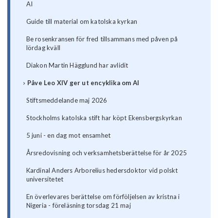
AI
Guide till material om katolska kyrkan
Be rosenkransen för fred tillsammans med påven på
lördag kväll
Diakon Martin Hägglund har avlidit
Påve Leo XIV ger ut encyklika om AI
Stiftsmeddelande maj 2026
Stockholms katolska stift har köpt Ekensbergskyrkan
5 juni - en dag mot ensamhet
Årsredovisning och verksamhetsberättelse för år 2025
Kardinal Anders Arborelius hedersdoktor vid polskt
universitetet
En överlevares berättelse om förföljelsen av kristna i
Nigeria - föreläsning torsdag 21 maj