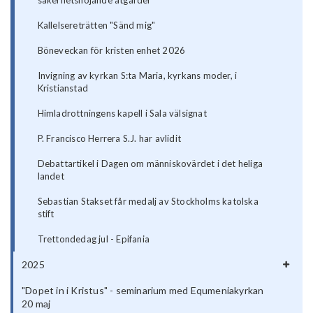
Kallelsereträtten "Sänd mig"
Böneveckan för kristen enhet 2026
Invigning av kyrkan S:ta Maria, kyrkans moder, i
Kristianstad
Himladrottningens kapell i Sala välsignat
P. Francisco Herrera S.J. har avlidit
Debattartikel i Dagen om människovärdet i det heliga
landet
Sebastian Stakset får medalj av Stockholms katolska
stift
Trettondedag jul - Epifania
2025
"Dopet in i Kristus" - seminarium med Equmeniakyrkan
20 maj