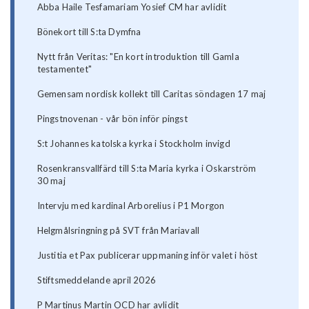
Abba Haile Tesfamariam Yosief CM har avlidit
Bönekort till S:ta Dymfna
Nytt från Veritas: "En kort introduktion till Gamla
testamentet"
Gemensam nordisk kollekt till Caritas söndagen 17 maj
Pingstnovenan - vår bön inför pingst
S:t Johannes katolska kyrka i Stockholm invigd
Rosenkransvallfärd till S:ta Maria kyrka i Oskarström
30 maj
Intervju med kardinal Arborelius i P1 Morgon
Helgmålsringning på SVT från Mariavall
Justitia et Pax publicerar uppmaning inför valet i höst
Stiftsmeddelande april 2026
P Martinus Martin OCD har avlidit