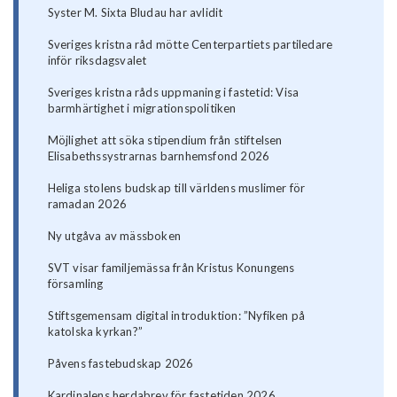
Syster M. Sixta Bludau har avlidit
Sveriges kristna råd mötte Centerpartiets partiledare
inför riksdagsvalet
Sveriges kristna råds uppmaning i fastetid: Visa
barmhärtighet i migrationspolitiken
Möjlighet att söka stipendium från stiftelsen
Elisabethssystrarnas barnhemsfond 2026
Heliga stolens budskap till världens muslimer för
ramadan 2026
Ny utgåva av mässboken
SVT visar familjemässa från Kristus Konungens
församling
Stiftsgemensam digital introduktion: ”Nyfiken på
katolska kyrkan?”
Påvens fastebudskap 2026
Kardinalens herdabrev för fastetiden 2026