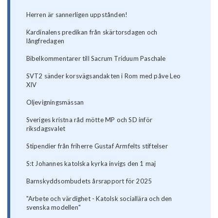
Herren är sannerligen uppstånden!
Kardinalens predikan från skärtorsdagen och
långfredagen
Bibelkommentarer till Sacrum Triduum Paschale
SVT2 sänder korsvägsandakten i Rom med påve Leo
XIV
Oljevigningsmässan
Sveriges kristna råd mötte MP och SD inför
riksdagsvalet
Stipendier från friherre Gustaf Armfelts stiftelser
S:t Johannes katolska kyrka invigs den 1 maj
Barnskyddsombudets årsrapport för 2025
"Arbete och värdighet - Katolsk sociallära och den
svenska modellen"