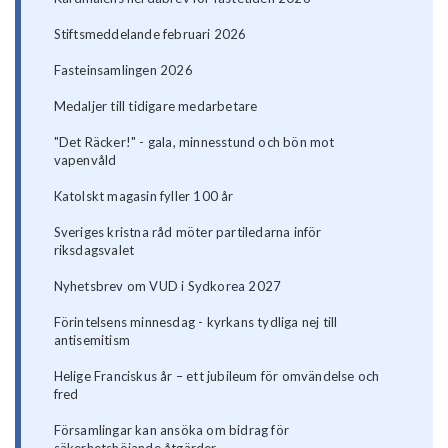
Stiftsmeddelande februari 2026
Fasteinsamlingen 2026
Medaljer till tidigare medarbetare
"Det Räcker!" - gala, minnesstund och bön mot
vapenvåld
Katolskt magasin fyller 100 år
Sveriges kristna råd möter partiledarna inför
riksdagsvalet
Nyhetsbrev om VUD i Sydkorea 2027
Förintelsens minnesdag - kyrkans tydliga nej till
antisemitism
Helige Franciskus år – ett jubileum för omvändelse och
fred
Församlingar kan ansöka om bidrag för
säkerhetshöjande åtgärder