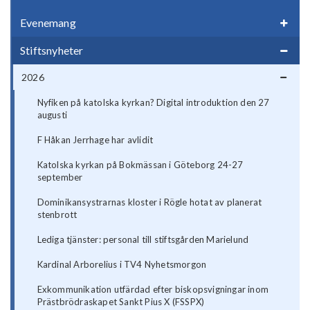
Evenemang
Stiftsnyheter
2026
Nyfiken på katolska kyrkan? Digital introduktion den 27
augusti
F Håkan Jerrhage har avlidit
Katolska kyrkan på Bokmässan i Göteborg 24-27
september
Dominikansystrarnas kloster i Rögle hotat av planerat
stenbrott
Lediga tjänster: personal till stiftsgården Marielund
Kardinal Arborelius i TV4 Nyhetsmorgon
Exkommunikation utfärdad efter biskopsvigningar inom
Prästbrödraskapet Sankt Pius X (FSSPX)