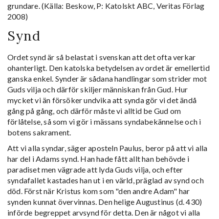
grundare. (Källa: Beskow, P: Katolskt ABC, Veritas Förlag
2008)
Synd
Ordet synd är så belastat i svenskan att det ofta verkar
ohanterligt. Den katolska betydelsen av ordet är emellertid
ganska enkel. Synder är sådana handlingar som strider mot
Guds vilja och därför skiljer människan från Gud. Hur
mycket vi än försöker undvika att synda gör vi det ändå
gång på gång, och därför måste vi alltid be Gud om
förlåtelse, så som vi gör i mässans syndabekännelse och i
botens sakrament.
Att vi alla syndar, säger aposteln Paulus, beror på att vi alla
har del i Adams synd. Han hade fått allt han behövde i
paradiset men vägrade att lyda Guds vilja, och efter
syndafallet kastades han ut i en värld, präglad av synd och
död. Först när Kristus kom som "den andre Adam" har
synden kunnat övervinnas. Den helige Augustinus (d. 430)
införde begreppet arvsynd för detta. Den är något vi alla