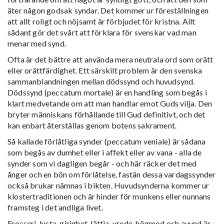
äter någon godsak syndar. Det kommer ur föreställningen
att allt roligt och nöjsamt är förbjudet för kristna. Allt
sådant gör det svårt att förklara för svenskar vad man
menar med synd.
Ofta är det bättre att använda mera neutrala ord som orätt
eller orättfärdighet. Ett särskilt problem är den svenska
sammanblandningen mellan dödssynd och huvudsynd.
Dödssynd (peccatum mortale) är en handling som begås i
klart medvetande om att man handlar emot Guds vilja. Den
bryter människans förhållande till Gud definitivt, och det
kan enbart återställas genom botens sakrament.
Så kallade förlåtliga synder (peccatum veniale) är sådana
som begås av dumhet eller i affekt eller av vana - alla de
synder som vi dagligen begår - och här räcker det med
ånger och en bön om förlåtelse, fastän dessa vardagssynder
också brukar nämnas i bikten. Huvudsynderna kommer ur
klostertraditionen och är hinder för munkens eller nunnans
framsteg i det andliga livet.
Frosseri, lusta, girighet, lättja, vrede, högmod och avund är