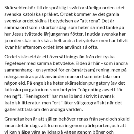
Skärselden hör till de språkligt svårförståeliga orden i det
svenska katolska språket. Ordet kommer av det gamla
svenska ordet skära i betydelsen av "att rena". Det är
samma ord som i skärtorsdag, som heter så med tanke på
hur Jesus tvättade lärjungarnas fötter. I nutida svenska har
ju orden skär och skära helt andra betydelser men har blivit
kvar här eftersom ordet inte används så ofta.
Ordet skärseld är ett översättningslån från det tyska
Fegefeuer med samma betydelse. Elden är här - som i andra
sammanhang - en symbol för en (smärtsam) rening, men på
många andra språk använder man ord som inte talar om
någon eld. På engelska heter skärselden purgatory (av det
latinska purgatorium, som betyder "någonting avsett för
rening"). "Reningsort" har man ibland skrivit i svensk
katolsk litteratur, men "ort" låter väl geografiskt när det
gäller att tala om den andliga världen.
Grundtanken är att själen behöver renas från synd och skuld
innan det är dags att komma in genom pärleporten, och att
vi kan hjälpa våra avlidna på vägen genom böner och