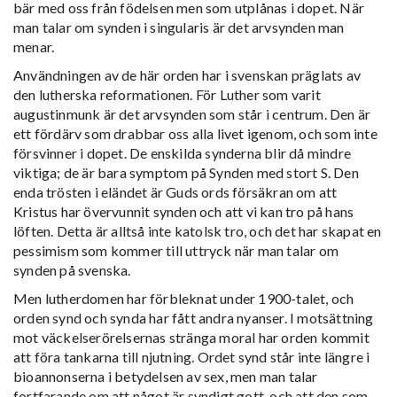
bär med oss från födelsen men som utplånas i dopet. När
man talar om synden i singularis är det arvsynden man
menar.
Användningen av de här orden har i svenskan präglats av
den lutherska reformationen. För Luther som varit
augustinmunk är det arvsynden som står i centrum. Den är
ett fördärv som drabbar oss alla livet igenom, och som inte
försvinner i dopet. De enskilda synderna blir då mindre
viktiga; de är bara symptom på Synden med stort S. Den
enda trösten i eländet är Guds ords försäkran om att
Kristus har övervunnit synden och att vi kan tro på hans
löften. Detta är alltså inte katolsk tro, och det har skapat en
pessimism som kommer till uttryck när man talar om
synden på svenska.
Men lutherdomen har förbleknat under 1900-talet, och
orden synd och synda har fått andra nyanser. I motsättning
mot väckelserörelsernas stränga moral har orden kommit
att föra tankarna till njutning. Ordet synd står inte längre i
bioannonserna i betydelsen av sex, men man talar
fortfarande om att något är syndigt gott, och att den som