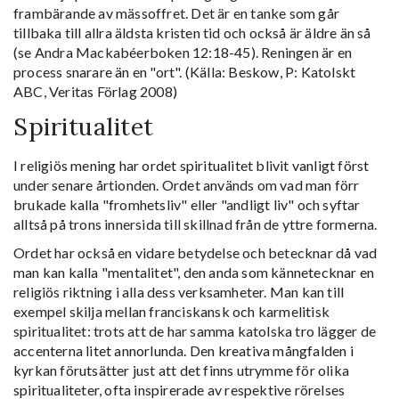
frambärande av mässoffret. Det är en tanke som går
tillbaka till allra äldsta kristen tid och också är äldre än så
(se Andra Mackabéerboken 12:18-45). Reningen är en
process snarare än en "ort". (Källa: Beskow, P: Katolskt
ABC, Veritas Förlag 2008)
Spiritualitet
I religiös mening har ordet spiritualitet blivit vanligt först
under senare årtionden. Ordet används om vad man förr
brukade kalla "fromhetsliv" eller "andligt liv" och syftar
alltså på trons innersida till skillnad från de yttre formerna.
Ordet har också en vidare betydelse och betecknar då vad
man kan kalla "mentalitet", den anda som kännetecknar en
religiös riktning i alla dess verksamheter. Man kan till
exempel skilja mellan franciskansk och karmelitisk
spiritualitet: trots att de har samma katolska tro lägger de
accenterna litet annorlunda. Den kreativa mångfalden i
kyrkan förutsätter just att det finns utrymme för olika
spiritualiteter, ofta inspirerade av respektive rörelses