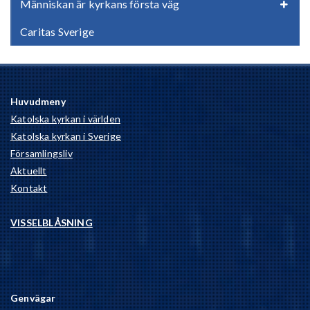
Människan är kyrkans första väg
Caritas Sverige
Huvudmeny
Katolska kyrkan i världen
Katolska kyrkan i Sverige
Församlingsliv
Aktuellt
Kontakt
VISSELBLÅSNING
Genvägar