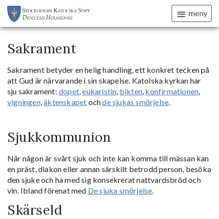
meny
Sakrament
Sakrament betyder en helig handling, ett konkret tecken på
att Gud är närvarande i sin skapelse. Katolska kyrkan har
sju sakrament:
dopet
,
eukaristin
,
bikten
,
konfirmationen
,
vigningen
,
äktenskapet
och
de sjukas smörjelse
.
Sjukkommunion
När någon är svårt sjuk och inte kan komma till mässan kan
en präst, diakon eller annan särskilt betrodd person, besöka
den sjuke och ha med sig konsekrerat nattvardsbröd och
vin. Ibland förenat med
De sjuka smörjelse
.
Skärseld