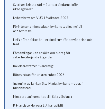
Sveriges kristna råd möter partiledarna inför
riksdagsvalet
Nyhetsbrev om VUD i Sydkorea 2027
Förintelsens minnesdag - kyrkans tydliga nej till
antisemitism
Helige Franciskus år – ett jubileum för omvändelse och
fred
Församlingar kan ansöka om bidrag för
säkerhetshöjande åtgärder
Kallelsereträtten "Sänd mig"
Böneveckan för kristen enhet 2026
Invigning av kyrkan S:ta Maria, kyrkans moder, i
Kristianstad
Himladrottningens kapell i Sala välsignat
P. Francisco Herrera S.J. har avlidit