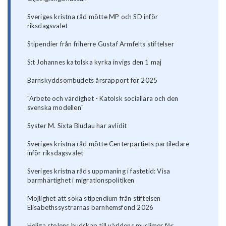
Sveriges kristna råd mötte MP och SD inför
riksdagsvalet
Stipendier från friherre Gustaf Armfelts stiftelser
S:t Johannes katolska kyrka invigs den 1 maj
Barnskyddsombudets årsrapport för 2025
"Arbete och värdighet - Katolsk sociallära och den
svenska modellen"
Syster M. Sixta Bludau har avlidit
Sveriges kristna råd mötte Centerpartiets partiledare
inför riksdagsvalet
Sveriges kristna råds uppmaning i fastetid: Visa
barmhärtighet i migrationspolitiken
Möjlighet att söka stipendium från stiftelsen
Elisabethssystrarnas barnhemsfond 2026
Heliga stolens budskap till världens muslimer för