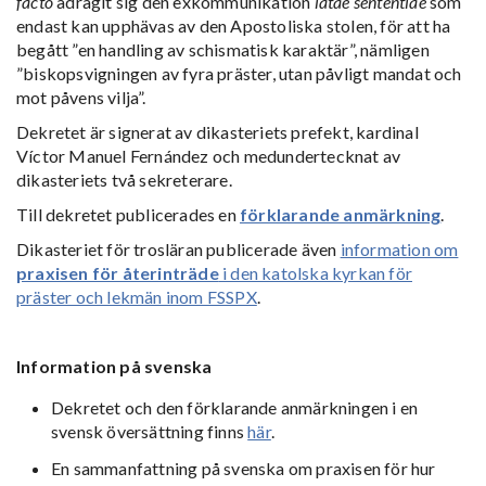
facto
ådragit sig
den exkommunikation
latae sententiae
som
endast kan upphävas av den Apostoliska stolen, för att ha
begått ”en handling av schismatisk karaktär”, nämligen
”biskopsvigningen av fyra präster, utan påvligt mandat och
mot påvens vilja”.
Dekretet är signerat av dikasteriets prefekt, kardinal
Víctor Manuel Fernández och medundertecknat av
dikasteriets två sekreterare.
Till dekretet publicerades en
förklarande anmärkning
.
Dikasteriet för trosläran publicerade även
information om
praxisen för återinträde
i den katolska kyrkan för
präster och lekmän inom FSSPX
.
Information på svenska
Dekretet och den förklarande anmärkningen i en
svensk översättning finns
här
.
En sammanfattning på svenska om praxisen för hur