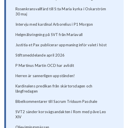
Rosenkransvallfärd till S:ta Maria kyrka i Oskarström
30 maj
Intervju med kardinal Arborelius i P1 Morgon
Helgmålsringning på SVT från Mariavall
Justitia et Pax publicerar uppmaning inför valet i höst
Stiftsmeddelande april 2026
P Martinus Martin OCD har avlidit
Herren är sannerligen uppstånden!
Kardinalens predikan från skärtorsdagen och
långfredagen
Bibelkommentarer till Sacrum Triduum Paschale
SVT2 sänder korsvägsandakten i Rom med påve Leo
XIV
Oljevigningsmässan