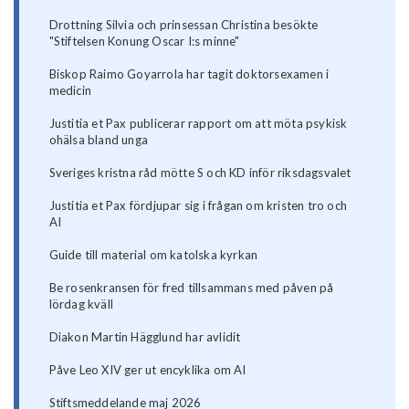
Drottning Silvia och prinsessan Christina besökte
"Stiftelsen Konung Oscar I:s minne"
Biskop Raimo Goyarrola har tagit doktorsexamen i
medicin
Justitia et Pax publicerar rapport om att möta psykisk
ohälsa bland unga
Sveriges kristna råd mötte S och KD inför riksdagsvalet
Justitia et Pax fördjupar sig i frågan om kristen tro och
AI
Guide till material om katolska kyrkan
Be rosenkransen för fred tillsammans med påven på
lördag kväll
Diakon Martin Hägglund har avlidit
Påve Leo XIV ger ut encyklika om AI
Stiftsmeddelande maj 2026