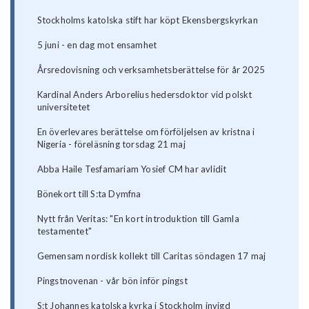
Stockholms katolska stift har köpt Ekensbergskyrkan
5 juni - en dag mot ensamhet
Årsredovisning och verksamhetsberättelse för år 2025
Kardinal Anders Arborelius hedersdoktor vid polskt
universitetet
En överlevares berättelse om förföljelsen av kristna i
Nigeria - föreläsning torsdag 21 maj
Abba Haile Tesfamariam Yosief CM har avlidit
Bönekort till S:ta Dymfna
Nytt från Veritas: "En kort introduktion till Gamla
testamentet"
Gemensam nordisk kollekt till Caritas söndagen 17 maj
Pingstnovenan - vår bön inför pingst
S:t Johannes katolska kyrka i Stockholm invigd