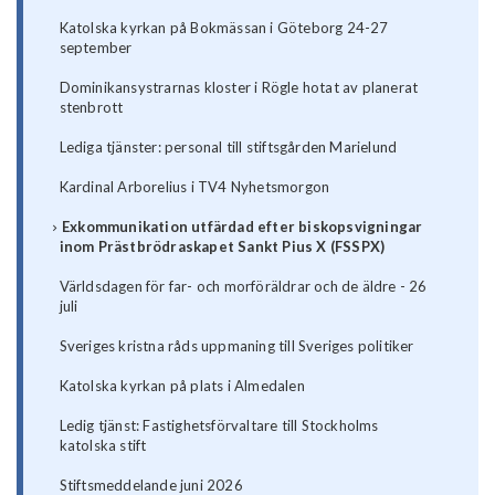
Katolska kyrkan på Bokmässan i Göteborg 24-27
september
Dominikansystrarnas kloster i Rögle hotat av planerat
stenbrott
Lediga tjänster: personal till stiftsgården Marielund
Kardinal Arborelius i TV4 Nyhetsmorgon
Exkommunikation utfärdad efter biskopsvigningar
inom Prästbrödraskapet Sankt Pius X (FSSPX)
Världsdagen för far- och morföräldrar och de äldre - 26
juli
Sveriges kristna råds uppmaning till Sveriges politiker
Katolska kyrkan på plats i Almedalen
Ledig tjänst: Fastighetsförvaltare till Stockholms
katolska stift
Stiftsmeddelande juni 2026