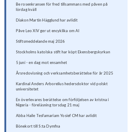
Be rosenkransen för fred tillsammans med påven på
lördag kväll
Diakon Martin Hägglund har avlidit
Påve Leo XIV ger ut encyklika om AI
Stiftsmeddelande maj 2026
Stockholms katolska stift har köpt Ekensbergskyrkan
5 juni - en dag mot ensamhet
Årsredovisning och verksamhetsberättelse för år 2025
Kardinal Anders Arborelius hedersdoktor vid polskt
universitetet
En överlevares berättelse om förföljelsen av kristna i
Nigeria - föreläsning torsdag 21 maj
Abba Haile Tesfamariam Yosief CM har avlidit
Bönekort till S:ta Dymfna