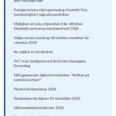
inför riksdagsvalet
Sveriges kristna råds uppmaning i fastetid: Visa
barmhärtighet i migrationspolitiken
Möjlighet att söka stipendium från stiftelsen
Elisabethssystrarnas barnhemsfond 2026
Heliga stolens budskap till världens muslimer för
ramadan 2026
Ny utgåva av mässboken
SVT visar familjemässa från Kristus Konungens
församling
Stiftsgemensam digital introduktion: ”Nyfiken på
katolska kyrkan?”
Påvens fastebudskap 2026
Kardinalens herdabrev för fastetiden 2026
Stiftsmeddelande februari 2026