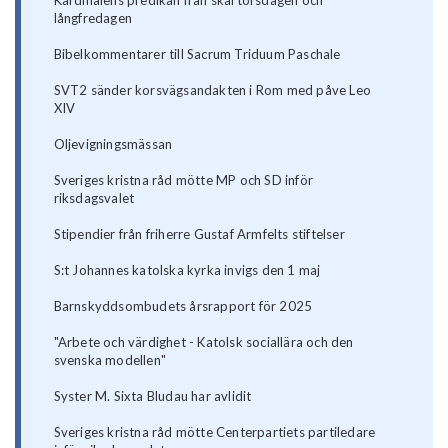
Kardinalens predikan från skärtorsdagen och
långfredagen
Bibelkommentarer till Sacrum Triduum Paschale
SVT2 sänder korsvägsandakten i Rom med påve Leo
XIV
Oljevigningsmässan
Sveriges kristna råd mötte MP och SD inför
riksdagsvalet
Stipendier från friherre Gustaf Armfelts stiftelser
S:t Johannes katolska kyrka invigs den 1 maj
Barnskyddsombudets årsrapport för 2025
"Arbete och värdighet - Katolsk sociallära och den
svenska modellen"
Syster M. Sixta Bludau har avlidit
Sveriges kristna råd mötte Centerpartiets partiledare