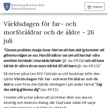
meny
Världsdagen för far- och
morföräldrar och de äldre - 26
juli
"Genom profeten Jesaja lovar Herren att han aldrig kommer att
glömma någon av oss. Han försäkrar oss om att han har våra
ansikten inristade i sina båda händer
(jfr Jes 49:16)
och att hans
kärlek är större än en mors kärlek till sitt barn
(jfr Jes 49:15).”
Så skriver påve Leo XIV i början av sitt budskap inför den
sjätte
Världsdagen för far- och morföräldrar och de
äldre
, som firas den fjärde söndagen i juli under temat
”Jag
ska aldrig glömma dig”
(Jes 49:15)
.
I texten uttrycker påven att profeten låter oss ana en
innerlig och intensiv dialog där Gud talar både till varje
enskild människa och till hela sitt folk.