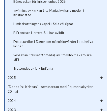
Böneveckan för kristen enhet 2026
Invigning av kyrkan S:ta Maria, kyrkans moder, i
Kristianstad
Himladrottningens kapell i Sala välsignat
P. Francisco Herrera S.J. har avlidit
Debattartikel i Dagen om människovärdet i det heliga
landet
Sebastian Stakset får medalj av Stockholms katolska
stift
Trettondedag jul - Epifania
2025
"Dopet in i Kristus" - seminarium med Equmeniakyrkan
20 maj
2024
2023