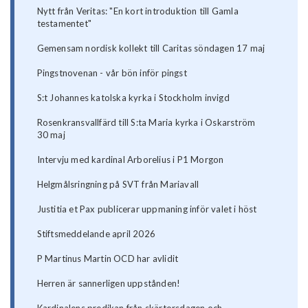
Nytt från Veritas: "En kort introduktion till Gamla
testamentet"
Gemensam nordisk kollekt till Caritas söndagen 17 maj
Pingstnovenan - vår bön inför pingst
S:t Johannes katolska kyrka i Stockholm invigd
Rosenkransvallfärd till S:ta Maria kyrka i Oskarström
30 maj
Intervju med kardinal Arborelius i P1 Morgon
Helgmålsringning på SVT från Mariavall
Justitia et Pax publicerar uppmaning inför valet i höst
Stiftsmeddelande april 2026
P Martinus Martin OCD har avlidit
Herren är sannerligen uppstånden!