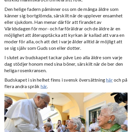
Den helige fadern påminner oss om de många äldre som
känner sig bortglömda, särskilt när de upplever ensamhet
eller sjukdom. Han menar därför att firandet av
Världsdagen för mor- och farföräldrar och de äldre är en
möjlighet att återupptäcka att kyrkan är kallad att vara en
moder för alla, och att det i varje ålder alltid är möjligt att
se sig själv som Guds son eller dotter.
I slutet av budskapet tackar påve Leo alla äldre som varje
dag stödjer honom med sina böner, särskilt när de ber den
heliga rosenkransen.
Budskapet i sin helhet finns i svensk översättning
här
och på
flera andra språk
här
.