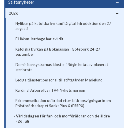
Stiftsnyheter
2026
Nyfiken på katolska kyrkan? Digital introduktion den 27
augusti
F Håkan Jerrhage har avlidit
Katolska kyrkan på Bokmässan i Göteborg 24-27
september
Dominikansystrarnas kloster i Rögle hotat av planerat
stenbrott
Lediga tjänster: personal till stiftsgården Marielund
Kardinal Arborelius i TV4 Nyhetsmorgon
Exkommunikation utfärdad efter biskopsvigningar inom
Prästbrödraskapet Sankt Pius X (FSSPX)
Världsdagen för far- och morföräldrar och de äldre
- 26 juli