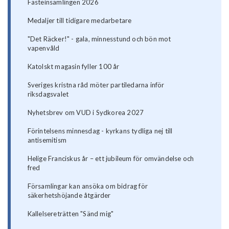
Fasteinsamlingen 2026
Medaljer till tidigare medarbetare
"Det Räcker!" - gala, minnesstund och bön mot
vapenvåld
Katolskt magasin fyller 100 år
Sveriges kristna råd möter partiledarna inför
riksdagsvalet
Nyhetsbrev om VUD i Sydkorea 2027
Förintelsens minnesdag - kyrkans tydliga nej till
antisemitism
Helige Franciskus år – ett jubileum för omvändelse och
fred
Församlingar kan ansöka om bidrag för
säkerhetshöjande åtgärder
Kallelsereträtten "Sänd mig"