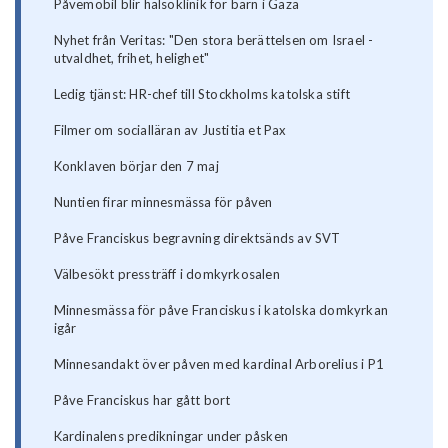
Påvemobil blir hälsoklinik för barn i Gaza
Nyhet från Veritas: "Den stora berättelsen om Israel -
utvaldhet, frihet, helighet"
Ledig tjänst: HR-chef till Stockholms katolska stift
Filmer om socialläran av Justitia et Pax
Konklaven börjar den 7 maj
Nuntien firar minnesmässa för påven
Påve Franciskus begravning direktsänds av SVT
Välbesökt pressträff i domkyrkosalen
Minnesmässa för påve Franciskus i katolska domkyrkan
igår
Minnesandakt över påven med kardinal Arborelius i P1
Påve Franciskus har gått bort
Kardinalens predikningar under påsken