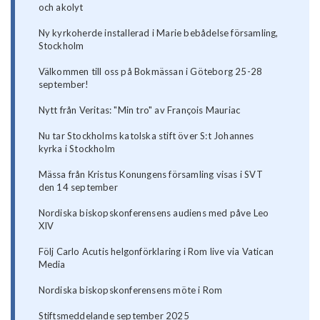
och akolyt
Ny kyrkoherde installerad i Marie bebådelse församling,
Stockholm
Välkommen till oss på Bokmässan i Göteborg 25-28
september!
Nytt från Veritas: "Min tro" av François Mauriac
Nu tar Stockholms katolska stift över S:t Johannes
kyrka i Stockholm
Mässa från Kristus Konungens församling visas i SVT
den 14 september
Nordiska biskopskonferensens audiens med påve Leo
XIV
Följ Carlo Acutis helgonförklaring i Rom live via Vatican
Media
Nordiska biskopskonferensens möte i Rom
Stiftsmeddelande september 2025