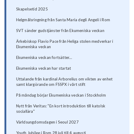
Skapelsetid 2025
Helgmålsringning från Santa Maria degli Angeli i Rom
SVT sänder gudstjänster från Ekumeniska veckan
Ärkebiskop Flavio Pace från Heliga stolen medverkar i
Ekumeniska veckan
Ekumeniska veckan fortsätter...
Ekumeniska veckan har startat
Uttalande från kardinal Arborelius om vikten av enhet
samt klargörande om FSSPX i vårt stift
På måndag börjar Ekumeniska veckan i Stockholm
Nytt från Veritas: "En kort introduktion till katolsk
sociallära"
Världsungdomsdagen i Seoul 2027
Youth Jubilee i Rom 28 juli till 4 augusti