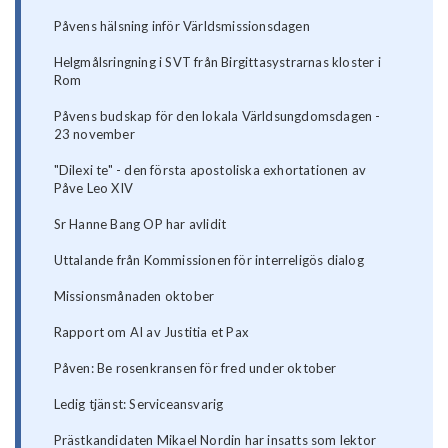
Påvens hälsning inför Världsmissionsdagen
Helgmålsringning i SVT från Birgittasystrarnas kloster i
Rom
Påvens budskap för den lokala Världsungdomsdagen -
23 november
"Dilexi te" - den första apostoliska exhortationen av
Påve Leo XIV
Sr Hanne Bang OP har avlidit
Uttalande från Kommissionen för interreligös dialog
Missionsmånaden oktober
Rapport om AI av Justitia et Pax
Påven: Be rosenkransen för fred under oktober
Ledig tjänst: Serviceansvarig
Prästkandidaten Mikael Nordin har insatts som lektor