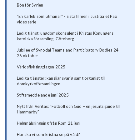
Bön för Syrien
"En kärlek som utmanar" - sista filmen i Justitia et Pax
videoserie
Ledig tjänst: ungdomskonsulent i Kristus Konungens
katolska församling, Göteborg
Jubilee of Synodal Teams and Participatory Bodies 24-
26 oktober
Världsflyktingdagen 2025
Lediga tjänster: kansliansvarig samt organist till
domkyrkoförsamlingen
Stiftsmeddelande juni 2025
Nytt från Veritas: "Fotboll och Gud – en jesuits guide till
Hammarby"
Helgmålsringning från Rom 21 juni
Hur ska vi som kristna se på våld?