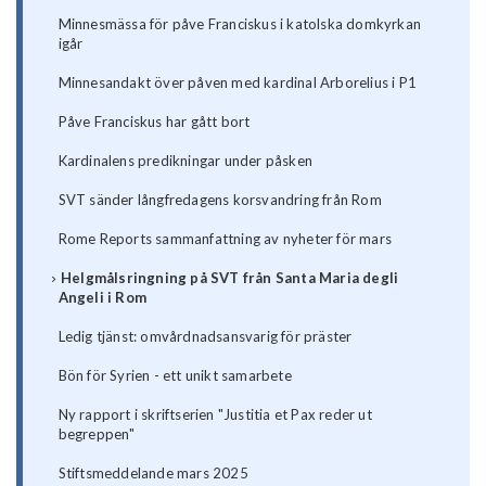
Minnesmässa för påve Franciskus i katolska domkyrkan
igår
Minnesandakt över påven med kardinal Arborelius i P1
Påve Franciskus har gått bort
Kardinalens predikningar under påsken
SVT sänder långfredagens korsvandring från Rom
Rome Reports sammanfattning av nyheter för mars
Helgmålsringning på SVT från Santa Maria degli
Angeli i Rom
Ledig tjänst: omvårdnadsansvarig för präster
Bön för Syrien - ett unikt samarbete
Ny rapport i skriftserien "Justitia et Pax reder ut
begreppen"
Stiftsmeddelande mars 2025