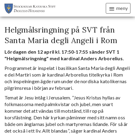
meny
Helgmålsringning på SVT från
Santa Maria degli Angeli i Rom
Lördagen den 12 april kl. 17:50-17:55 sänder SVT 1
"Helgmålsringning" med kardinal Anders Arborelius.
Programmet är inspelat i basilikan Santa Maria degli Angeli
e dei Martiri som är kardinal Arborelius titelkyrka i Rom
och inspelningen ägde rum under de nordiska katolikernas
pilgrimsresa i början av februari.
Temat är Jesu intåg i Jerusalem.
”Jesus Kristus hyllas av
folkmassorna med palmkvistar och jubel, men snart
kommer det att vändas till motstånd, till rop på
korsfästning. Den här kyrkan påminner med sitt namn oss
både om änglarnas jubel och martyrernas lidande. För så är
det också i ett liv. Allt blandas”, säger kardinal Anders