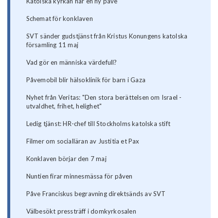
Katolska kyrkan har en ny påve
Schemat för konklaven
SVT sänder gudstjänst från Kristus Konungens katolska
församling 11 maj
Vad gör en människa värdefull?
Påvemobil blir hälsoklinik för barn i Gaza
Nyhet från Veritas: "Den stora berättelsen om Israel -
utvaldhet, frihet, helighet"
Ledig tjänst: HR-chef till Stockholms katolska stift
Filmer om socialläran av Justitia et Pax
Konklaven börjar den 7 maj
Nuntien firar minnesmässa för påven
Påve Franciskus begravning direktsänds av SVT
Välbesökt pressträff i domkyrkosalen