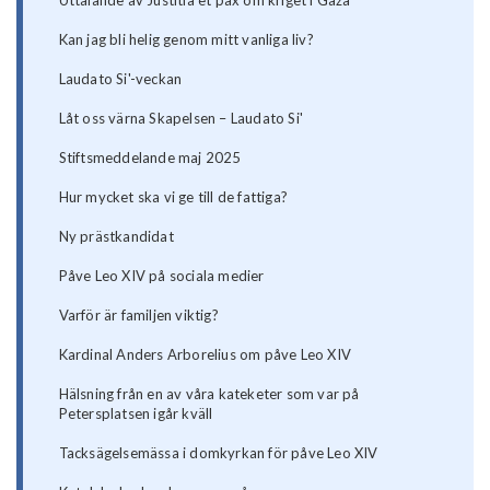
Uttalande av Justitia et pax om kriget i Gaza
Kan jag bli helig genom mitt vanliga liv?
Laudato Si'-veckan
Låt oss värna Skapelsen – Laudato Si'
Stiftsmeddelande maj 2025
Hur mycket ska vi ge till de fattiga?
Ny prästkandidat
Påve Leo XIV på sociala medier
Varför är familjen viktig?
Kardinal Anders Arborelius om påve Leo XIV
Hälsning från en av våra kateketer som var på
Petersplatsen igår kväll
Tacksägelsemässa i domkyrkan för påve Leo XIV