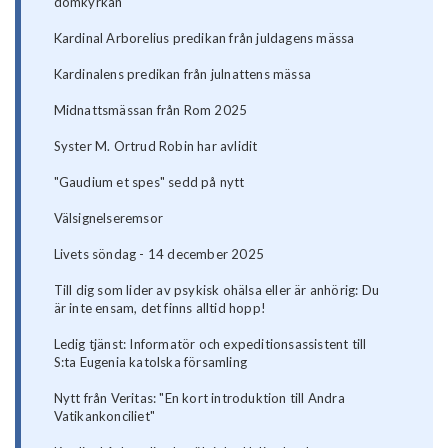
domkyrkan
Kardinal Arborelius predikan från juldagens mässa
Kardinalens predikan från julnattens mässa
Midnattsmässan från Rom 2025
Syster M. Ortrud Robin har avlidit
"Gaudium et spes" sedd på nytt
Välsignelseremsor
Livets söndag - 14 december 2025
Till dig som lider av psykisk ohälsa eller är anhörig: Du
är inte ensam, det finns alltid hopp!
Ledig tjänst: Informatör och expeditionsassistent till
S:ta Eugenia katolska församling
Nytt från Veritas: "En kort introduktion till Andra
Vatikankonciliet"