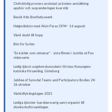
Civilrättslig process avslutad: prästens anställning
upphör och suspenderingen kvarstår
Besök från Bonifatiuswerk
Helgmålsbön med Alvin Paras OFM - 16 augusti
Vänd skuld till hopp
Bön för Syrien
"En kärlek som utmanar" - sista filmen i Justitia et Pax
videoserie
Ledig tjänst: ungdomskonsulent i Kristus Konungens
katolska församling, Göteborg
Jubilee of Synodal Teams and Participatory Bodies 24-
26 oktober
Världsflyktingdagen 2025
Lediga tjänster: kansliansvarig samt organist till
domkyrkoförsamlingen