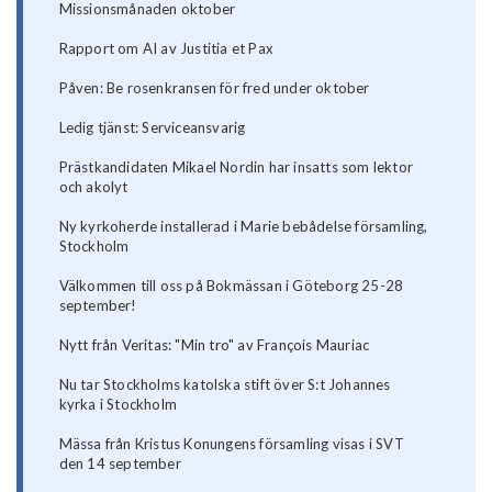
Missionsmånaden oktober
Rapport om AI av Justitia et Pax
Påven: Be rosenkransen för fred under oktober
Ledig tjänst: Serviceansvarig
Prästkandidaten Mikael Nordin har insatts som lektor
och akolyt
Ny kyrkoherde installerad i Marie bebådelse församling,
Stockholm
Välkommen till oss på Bokmässan i Göteborg 25-28
september!
Nytt från Veritas: "Min tro" av François Mauriac
Nu tar Stockholms katolska stift över S:t Johannes
kyrka i Stockholm
Mässa från Kristus Konungens församling visas i SVT
den 14 september