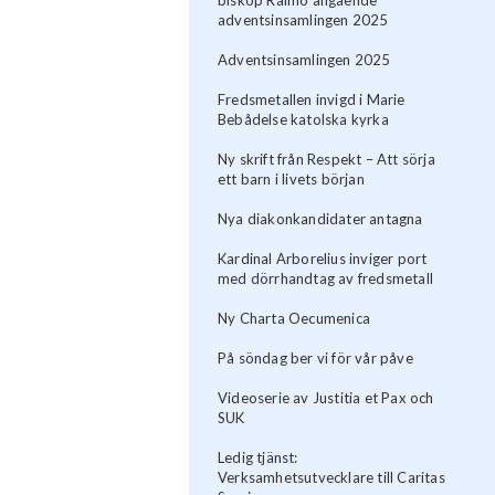
adventsinsamlingen 2025
Adventsinsamlingen 2025
Fredsmetallen invigd i Marie
Bebådelse katolska kyrka
Ny skrift från Respekt – Att sörja
ett barn i livets början
Nya diakonkandidater antagna
Kardinal Arborelius inviger port
med dörrhandtag av fredsmetall
Ny Charta Oecumenica
På söndag ber vi för vår påve
Videoserie av Justitia et Pax och
SUK
Ledig tjänst:
Verksamhetsutvecklare till Caritas