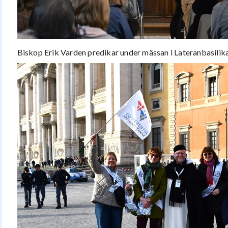
Biskop Erik Varden predikar under mässan i Lateranbasilik