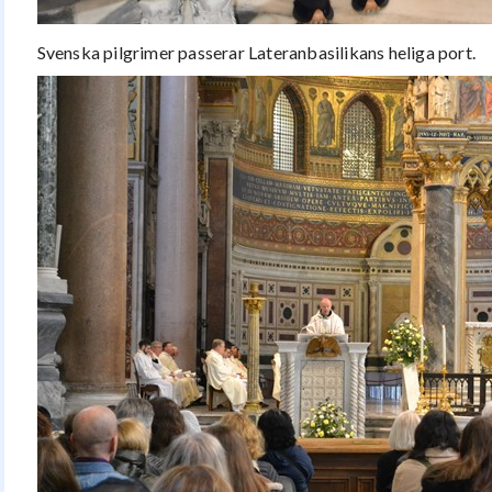
Svenska pilgrimer passerar Lateranbasilikans heliga port.