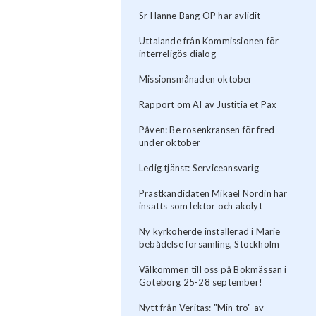
Sr Hanne Bang OP har avlidit
Uttalande från Kommissionen för
interreligös dialog
Missionsmånaden oktober
Rapport om AI av Justitia et Pax
Påven: Be rosenkransen för fred
under oktober
Ledig tjänst: Serviceansvarig
Prästkandidaten Mikael Nordin har
insatts som lektor och akolyt
Ny kyrkoherde installerad i Marie
bebådelse församling, Stockholm
Välkommen till oss på Bokmässan i
Göteborg 25-28 september!
Nytt från Veritas: "Min tro" av