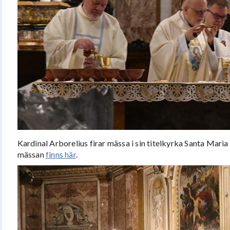
Kardinal Arborelius firar mässa i sin titelkyrka Santa Maria 
mässan
finns här
.