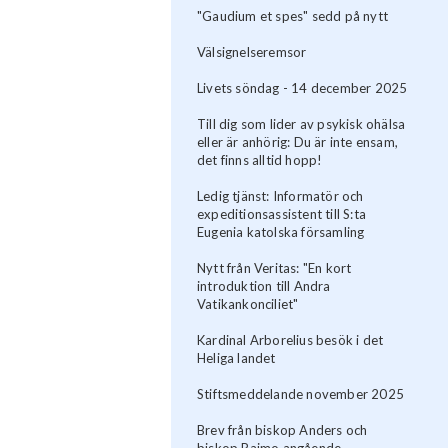
"Gaudium et spes" sedd på nytt
Välsignelseremsor
Livets söndag - 14 december 2025
Till dig som lider av psykisk ohälsa
eller är anhörig: Du är inte ensam,
det finns alltid hopp!
Ledig tjänst: Informatör och
expeditionsassistent till S:ta
Eugenia katolska församling
Nytt från Veritas: "En kort
introduktion till Andra
Vatikankonciliet"
Kardinal Arborelius besök i det
Heliga landet
Stiftsmeddelande november 2025
Brev från biskop Anders och
biskop Raimo angående