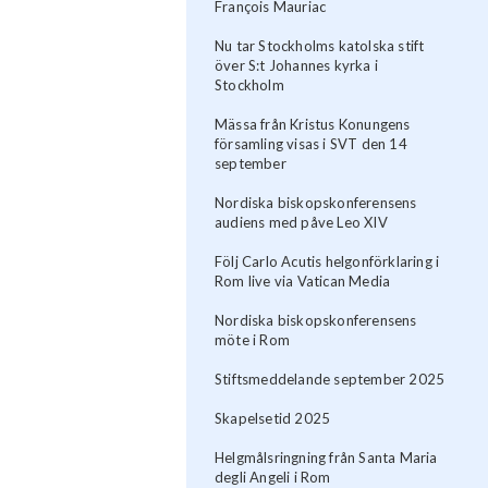
François Mauriac
Nu tar Stockholms katolska stift
över S:t Johannes kyrka i
Stockholm
Mässa från Kristus Konungens
församling visas i SVT den 14
september
Nordiska biskopskonferensens
audiens med påve Leo XIV
Följ Carlo Acutis helgonförklaring i
Rom live via Vatican Media
Nordiska biskopskonferensens
möte i Rom
Stiftsmeddelande september 2025
Skapelsetid 2025
Helgmålsringning från Santa Maria
degli Angeli i Rom