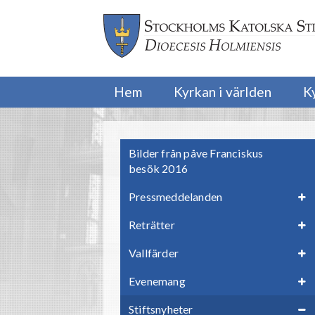
Hem
Kyrkan i världen
K
Bilder från påve Franciskus
besök 2016
Pressmeddelanden
Reträtter
Vallfärder
Evenemang
Stiftsnyheter