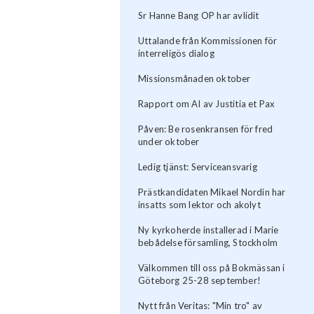
Sr Hanne Bang OP har avlidit
Uttalande från Kommissionen för
interreligös dialog
Missionsmånaden oktober
Rapport om AI av Justitia et Pax
Påven: Be rosenkransen för fred
under oktober
Ledig tjänst: Serviceansvarig
Prästkandidaten Mikael Nordin har
insatts som lektor och akolyt
Ny kyrkoherde installerad i Marie
bebådelse församling, Stockholm
Välkommen till oss på Bokmässan i
Göteborg 25-28 september!
Nytt från Veritas: "Min tro" av