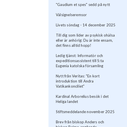
"Gaudium et spes" sedd på nytt
Välsignelseremsor
Livets söndag - 14 december 2025
Till dig som lider av psykisk ohälsa
eller är anhörig: Du är inte ensam,
det finns alltid hopp!
Ledig tjänst: Informatör och
expeditionsassistent till S:ta
Eugenia katolska församling
Nytt från Veritas: "En kort
introduktion till Andra
Vatikankonciliet"
Kardinal Arborelius besök i det
Heliga landet
Stiftsmeddelande november 2025
Brev från biskop Anders och
biskop Raimo angående