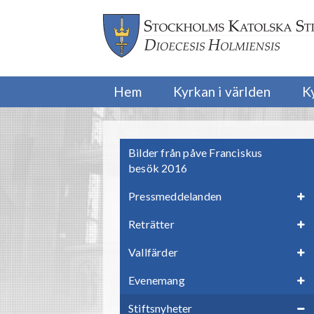
Hem
Kyrkan i världen
K
Bilder från påve Franciskus
besök 2016
Pressmeddelanden
Reträtter
Vallfärder
Evenemang
Stiftsnyheter