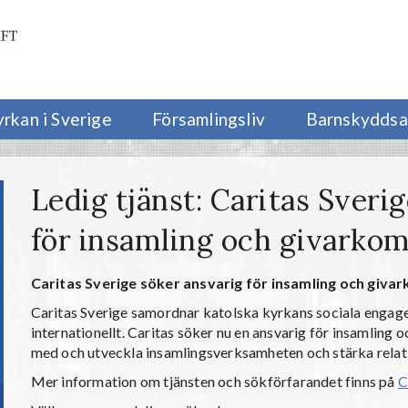
yrkan i Sverige
Församlingsliv
Barnskyddsa
Ledig tjänst: Caritas Sveri
för insamling och givarko
Caritas Sverige söker ansvarig för insamling och giv
Caritas Sverige samordnar katolska kyrkans sociala engag
internationellt. Caritas söker nu en ansvarig för insamling
med och utveckla insamlingsverksamheten och stärka relation
Mer information om tjänsten och sökförfarandet finns på
C