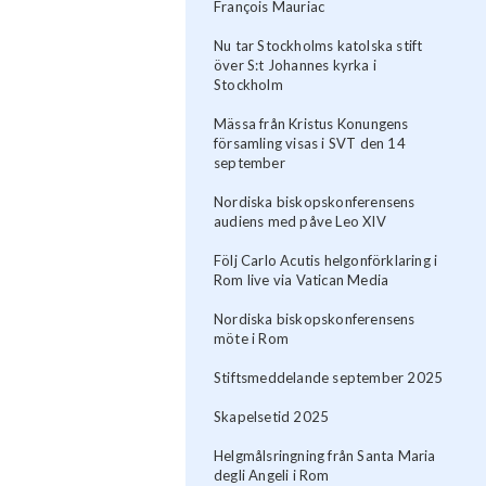
François Mauriac
Nu tar Stockholms katolska stift
över S:t Johannes kyrka i
Stockholm
Mässa från Kristus Konungens
församling visas i SVT den 14
september
Nordiska biskopskonferensens
audiens med påve Leo XIV
Följ Carlo Acutis helgonförklaring i
Rom live via Vatican Media
Nordiska biskopskonferensens
möte i Rom
Stiftsmeddelande september 2025
Skapelsetid 2025
Helgmålsringning från Santa Maria
degli Angeli i Rom