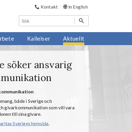
Kontakt
in English
rbete
Kallelser
Aktuellt
ge söker ansvarig
mmunikation
arkommunikation
emang, både i Sverige och
 och givarkommunikation som vill vara
en till sina givare.
aritas Sveriges hemsida
.