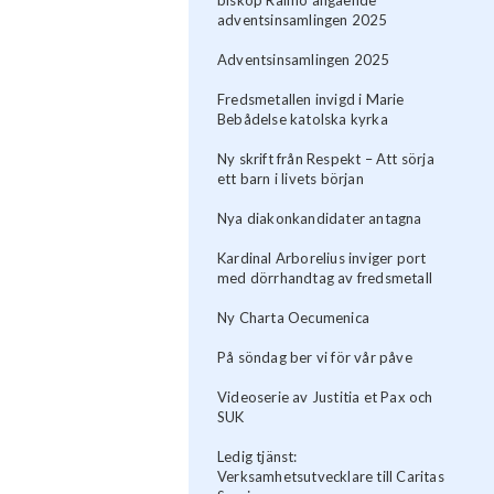
adventsinsamlingen 2025
Adventsinsamlingen 2025
Fredsmetallen invigd i Marie
Bebådelse katolska kyrka
Ny skrift från Respekt – Att sörja
ett barn i livets början
Nya diakonkandidater antagna
Kardinal Arborelius inviger port
med dörrhandtag av fredsmetall
Ny Charta Oecumenica
På söndag ber vi för vår påve
Videoserie av Justitia et Pax och
SUK
Ledig tjänst:
Verksamhetsutvecklare till Caritas