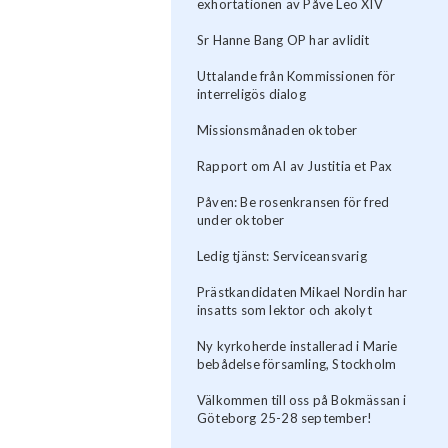
exhortationen av Påve Leo XIV
Sr Hanne Bang OP har avlidit
Uttalande från Kommissionen för
interreligös dialog
Missionsmånaden oktober
Rapport om AI av Justitia et Pax
Påven: Be rosenkransen för fred
under oktober
Ledig tjänst: Serviceansvarig
Prästkandidaten Mikael Nordin har
insatts som lektor och akolyt
Ny kyrkoherde installerad i Marie
bebådelse församling, Stockholm
Välkommen till oss på Bokmässan i
Göteborg 25-28 september!