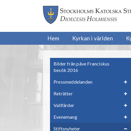
Hem
Kyrkan i världen
K
Bilder från påve Franciskus
besök 2016
Pressmeddelanden
Reträtter
Vallfärder
Evenemang
Stiftsnyheter