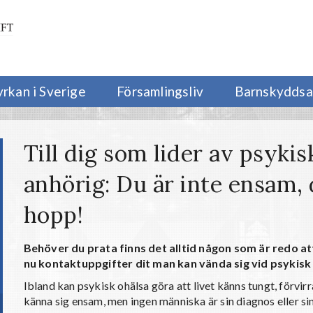
yrkan i Sverige
Församlingsliv
Barnskyddsa
Till dig som lider av psykis
anhörig: Du är inte ensam, d
hopp!
Behöver du prata finns det alltid någon som är redo at
nu kontaktuppgifter dit man kan vända sig vid psykisk
Ibland kan psykisk ohälsa göra att livet känns tungt, förvirr
känna sig ensam, men ingen människa är sin diagnos eller sin