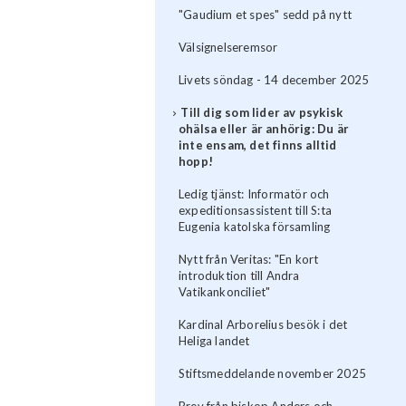
"Gaudium et spes" sedd på nytt
Välsignelseremsor
Livets söndag - 14 december 2025
Till dig som lider av psykisk
ohälsa eller är anhörig: Du är
inte ensam, det finns alltid
hopp!
Ledig tjänst: Informatör och
expeditionsassistent till S:ta
Eugenia katolska församling
Nytt från Veritas: "En kort
introduktion till Andra
Vatikankonciliet"
Kardinal Arborelius besök i det
Heliga landet
Stiftsmeddelande november 2025
Brev från biskop Anders och