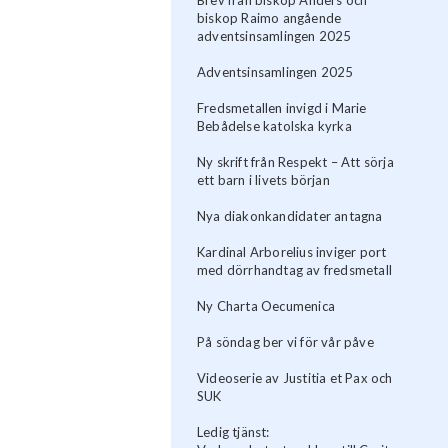
biskop Raimo angående
adventsinsamlingen 2025
Adventsinsamlingen 2025
Fredsmetallen invigd i Marie
Bebådelse katolska kyrka
Ny skrift från Respekt – Att sörja
ett barn i livets början
Nya diakonkandidater antagna
Kardinal Arborelius inviger port
med dörrhandtag av fredsmetall
Ny Charta Oecumenica
På söndag ber vi för vår påve
Videoserie av Justitia et Pax och
SUK
Ledig tjänst: