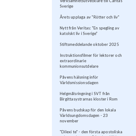
Verksamhetsutvecklare till Caritas
Sverige
Årets upplaga av "Rötter och liv"
Nytt från Veritas: "En spegling av
katolskt liv i Sverige"
Stiftsmeddelande oktober 2025
Instruktionsfilmer för lektorer och
extraordinarie
kommunionsutdelare
Påvens hälsning inför
Världsmissionsdagen
Helgmålsringning i SVT från
Birgittasystrarnas kloster i Rom
Påvens budskap för den lokala
Världsungdomsdagen - 23
november
"Dilexi te" - den första apostoliska