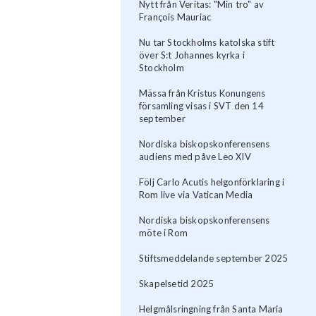
Nytt från Veritas: "Min tro" av
François Mauriac
Nu tar Stockholms katolska stift
över S:t Johannes kyrka i
Stockholm
Mässa från Kristus Konungens
församling visas i SVT den 14
september
Nordiska biskopskonferensens
audiens med påve Leo XIV
Följ Carlo Acutis helgonförklaring i
Rom live via Vatican Media
Nordiska biskopskonferensens
möte i Rom
Stiftsmeddelande september 2025
Skapelsetid 2025
Helgmålsringning från Santa Maria