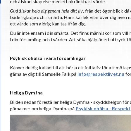
och älskad skapelse med ett okränkbart värde.
Gud älskar hela dig genom hela ditt liv
,
från det ögonblick då d
både i glädje och i smärta. Hans kärlek vilar över dig även n
ett värde som aldrig kan tas ifrån dig.
Du är inte ensam i din smärta. Det finns människor som vill l
i din församling och i vården. Att söka hjälp är ett uttryck 
Psykisk ohälsa i våra församlingar
Känner du dig kallad till att börja ett initiativ för att möta
gärna av dig till Samuelle Falk på
info@respektlivet.nu
för
Heliga Dymfna
Bilden nedan föreställer heliga Dymfna - skyddshelgon för 
gärna mer om heliga Dymfna på
Psykisk ohälsa - Respekt