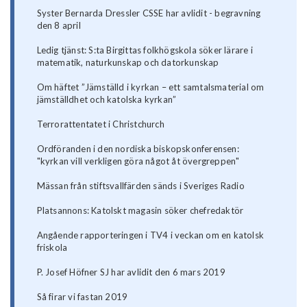
Syster Bernarda Dressler CSSE har avlidit - begravning
den 8 april
Ledig tjänst: S:ta Birgittas folkhögskola söker lärare i
matematik, naturkunskap och datorkunskap
Om häftet ”Jämställd i kyrkan – ett samtalsmaterial om
jämställdhet och katolska kyrkan”
Terrorattentatet i Christchurch
Ordföranden i den nordiska biskopskonferensen:
"kyrkan vill verkligen göra något åt övergreppen"
Mässan från stiftsvallfärden sänds i Sveriges Radio
Platsannons: Katolskt magasin söker chefredaktör
Angående rapporteringen i TV4 i veckan om en katolsk
friskola
P. Josef Höfner SJ har avlidit den 6 mars 2019
Så firar vi fastan 2019