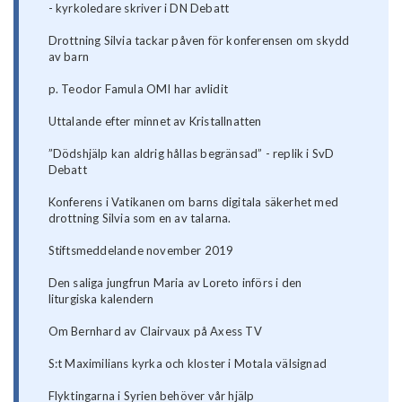
- kyrkoledare skriver i DN Debatt
Drottning Silvia tackar påven för konferensen om skydd
av barn
p. Teodor Famula OMI har avlidit
Uttalande efter minnet av Kristallnatten
”Dödshjälp kan aldrig hållas begränsad” - replik i SvD
Debatt
Konferens i Vatikanen om barns digitala säkerhet med
drottning Silvia som en av talarna.
Stiftsmeddelande november 2019
Den saliga jungfrun Maria av Loreto införs i den
liturgiska kalendern
Om Bernhard av Clairvaux på Axess TV
S:t Maximilians kyrka och kloster i Motala välsignad
Flyktingarna i Syrien behöver vår hjälp