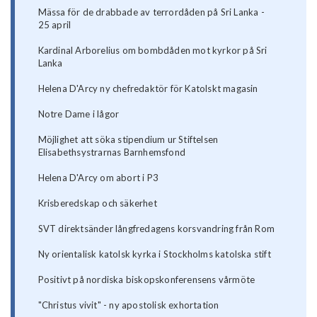
Mässa för de drabbade av terrordåden på Sri Lanka -
25 april
Kardinal Arborelius om bombdåden mot kyrkor på Sri
Lanka
Helena D'Arcy ny chefredaktör för Katolskt magasin
Notre Dame i lågor
Möjlighet att söka stipendium ur Stiftelsen
Elisabethsystrarnas Barnhemsfond
Helena D'Arcy om abort i P3
Krisberedskap och säkerhet
SVT direktsänder långfredagens korsvandring från Rom
Ny orientalisk katolsk kyrka i Stockholms katolska stift
Positivt på nordiska biskopskonferensens vårmöte
"Christus vivit" - ny apostolisk exhortation