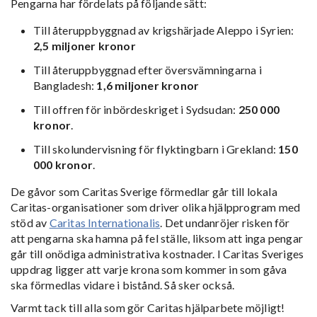
Pengarna har fördelats på följande sätt:
Till återuppbyggnad av krigshärjade Aleppo i Syrien:
2,5 miljoner kronor
Till återuppbyggnad efter översvämningarna i
Bangladesh:
1,6 miljoner kronor
Till offren för inbördeskriget i Sydsudan:
250 000
kronor
.
Till skolundervisning för flyktingbarn i Grekland:
150
000 kronor
.
De gåvor som Caritas Sverige förmedlar går till lokala
Caritas-organisationer som driver olika hjälpprogram med
stöd av
Caritas Internationalis
. Det undanröjer risken för
att pengarna ska hamna på fel ställe, liksom att inga pengar
går till onödiga administrativa kostnader. I Caritas Sveriges
uppdrag ligger att varje krona som kommer in som gåva
ska förmedlas vidare i bistånd. Så sker också.
Varmt tack till alla som gör Caritas hjälparbete möjligt!