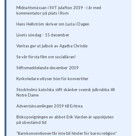
Midnattsmässan i SVT julafton 2019 - i år med
kommentator på plats i Rom
Hans Hellström skriver om Lucia i Dagen
Livets söndag - 15 december
Veritas ger ut julbok av Agatha Christie
Se vår första film om socialläran!
Stiftsmeddelande december 2019
Kyrkoledare utlyser bön för konvertiter
Stockholms katolska stift skänker svensk julkrubba till
Notre Dame
Adventsinsamlingen 2019 till Eritrea
Biskopsvigningen av abbot Erik Varden är uppskjuten
på obestämd tid
”Barnkonventionen får inte bli hinder för barns religion”