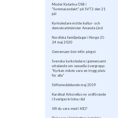
Moder Katarina OSB i
"Sommarandakt" på SVT2 den 21
juli
Kyrkoledare mötte kultur- och
demokratiminister Amanda Lind
Nordiska familjedagar i Norge 21-
24 maj 2020
Gemensam bön inför pingst
Svenska kyrkoledare i gemensamt
uttalande om sexuella övergrepp:
"Kyrkan måste vara en trygg plats
för alla"
Stiftsmeddelande maj 2019
Kardinal Arborelius ny ordförande
i Sveriges kristna råd
Vill du vara med i KID?
Biskopen i Helsingfors katolska