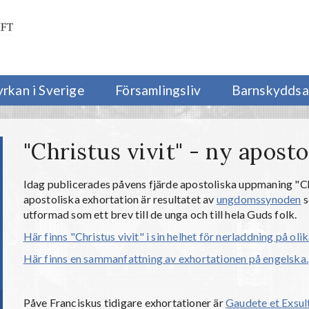
yrkan i Sverige
Församlingsliv
Barnskyddsa
"Christus vivit" - ny apost
Idag publicerades påvens fjärde apostoliska uppmaning "Chr
apostoliska exhortation är resultatet av
ungdomssynoden
s
utformad som ett brev till de unga och till hela Guds folk.
Här finns "Christus vivit" i sin helhet för nerladdning på oli
Här finns en sammanfattning av exhortationen på engelska.
Påve Franciskus tidigare exhortationer är
Gaudete et Exsul