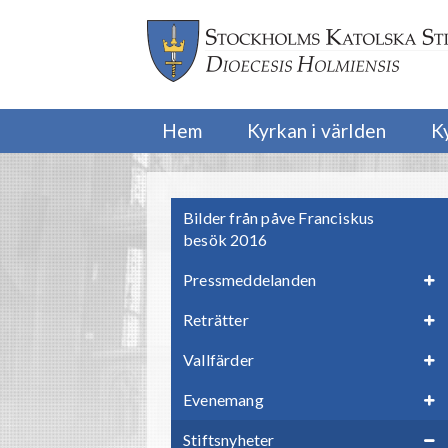
Hem
Kyrkan i världen
K
Bilder från påve Franciskus
besök 2016
Pressmeddelanden
Reträtter
Vallfärder
Evenemang
Stiftsnyheter