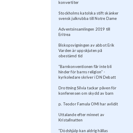
konvertiter
Stockholms katolska stift skänker
svensk julkrubba till Notre Dame
Adventsinsamlingen 2019 till
Eritrea
Biskopsvigningen av abbot Erik
Varden är uppskjuten på
obestämd tid
”Barnkonventionen får inte bli
hinder för barns religion” -
kyrkoledare skriver i DN Debatt
Drottning Silvia tackar påven för
konferensen om skydd av barn
p. Teodor Famula OMI har avlidit
Uttalande efter minnet av
Kristallnatten
”Dödshjälp kan aldrig hållas