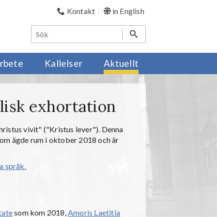
Kontakt
in English
rbete
Kallelser
Aktuellt
olisk exhortation
istus vivit" ("Kristus lever"). Denna
om ägde rum i oktober 2018 och är
ka språk.
tate
som kom 2018,
Amoris Laetitia