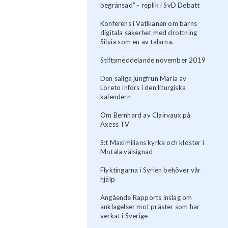
begränsad” - replik i SvD Debatt
Konferens i Vatikanen om barns
digitala säkerhet med drottning
Silvia som en av talarna.
Stiftsmeddelande november 2019
Den saliga jungfrun Maria av
Loreto införs i den liturgiska
kalendern
Om Bernhard av Clairvaux på
Axess TV
S:t Maximilians kyrka och kloster i
Motala välsignad
Flyktingarna i Syrien behöver vår
hjälp
Angående Rapports inslag om
anklagelser mot präster som har
verkat i Sverige