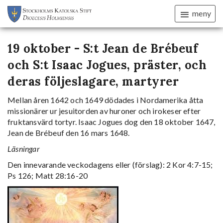
meny
19 oktober - S:t Jean de Brébeuf
och S:t Isaac Jogues, präster, och
deras följeslagare, martyrer
Mellan åren 1642 och 1649 dödades i Nordamerika åtta
missionärer ur jesuitorden av huroner och irokeser efter
fruktansvärd tortyr. Isaac Jogues dog den 18 oktober 1647,
Jean de Brébeuf den 16 mars 1648.
Läsningar
Den innevarande veckodagens eller (förslag): 2 Kor 4:7-15;
Ps 126; Matt 28:16-20