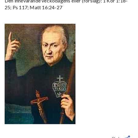
Den innevarande veckodagens eller (förslag): 1 Kor 1:18-
25; Ps 117; Matt 16:24-27