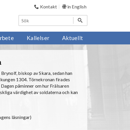
Kontakt
in English
rbete
Kallelser
Aktuellt
a
 Brynolf, biskop av Skara, sedan han
 kungen 1304. Törnekronan firades
r. Dagen påminner om hur Frälsaren
kliga värdighet av soldaterna och kan
agens läsningar)