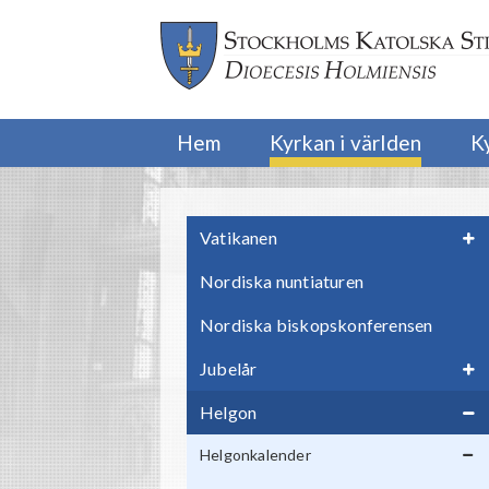
Hem
Kyrkan i världen
K
Vatikanen
Nordiska nuntiaturen
Nordiska biskopskonferensen
Jubelår
Helgon
Helgonkalender