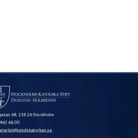
atan 68, 118 26 Stockholm
 462 66 00
etariat@katolskakyrkan.se