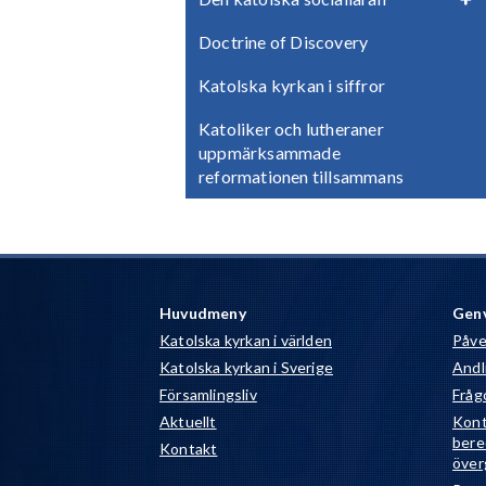
Doctrine of Discovery
Katolska kyrkan i siffror
Katoliker och lutheraner
uppmärksammade
reformationen tillsammans
Huvudmeny
Gen
Katolska kyrkan i världen
Påve
Katolska kyrkan i Sverige
Andli
Församlingsliv
Fråg
Aktuellt
Kont
bere
Kontakt
över