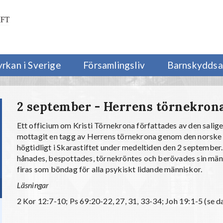
yrkan i Sverige
Församlingsliv
Barnskyddsa
2 september - Herrens törnekron
Ett officium om Kristi Törnekrona författades av den salige
mottagit en tagg av Herrens törnekrona genom den norske
högtidligt i Skarastiftet under medeltiden den 2 septembe
hånades, bespottades, törnekröntes och berövades sin mäns
firas som böndag för alla psykiskt lidande människor.
Läsningar
2 Kor 12:7-10; Ps 69:20-22, 27, 31, 33-34; Joh 19:1-5 (se d