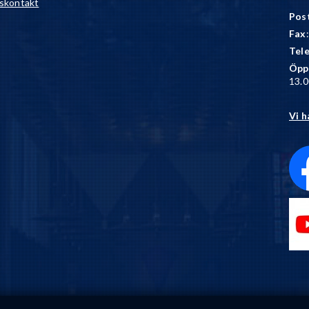
skontakt
Pos
Fax
Tel
Öpp
13.0
Vi h