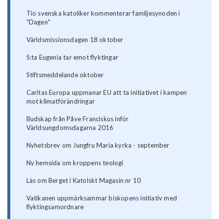
Tio svenska katoliker kommenterar familjesynoden i
"Dagen"
Världsmissionsdagen 18 oktober
S:ta Eugenia tar emot flyktingar
Stiftsmeddelande oktober
Caritas Europa uppmanar EU att ta initiativet i kampen
mot klimatförändringar
Budskap från Påve Franciskus inför
Världsungdomsdagarna 2016
Nyhetsbrev om Jungfru Maria kyrka - september
Ny hemsida om kroppens teologi
Läs om Berget i Katolskt Magasin nr 10
Vatikanen uppmärksammar biskopens initiativ med
flyktingsamordnare