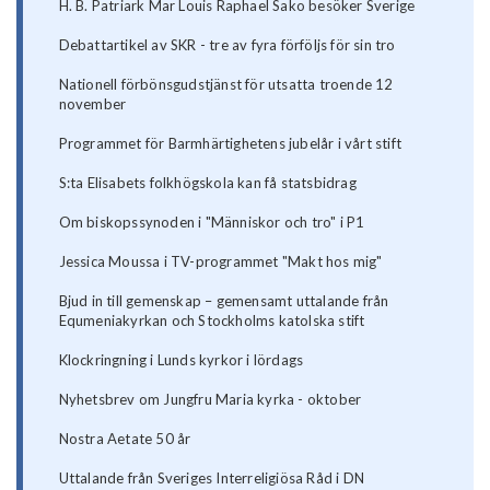
H. B. Patriark Mar Louis Raphael Sako besöker Sverige
Debattartikel av SKR - tre av fyra förföljs för sin tro
Nationell förbönsgudstjänst för utsatta troende 12
november
Programmet för Barmhärtighetens jubelår i vårt stift
S:ta Elisabets folkhögskola kan få statsbidrag
Om biskopssynoden i "Människor och tro" i P1
Jessica Moussa i TV-programmet "Makt hos mig"
Bjud in till gemenskap – gemensamt uttalande från
Equmeniakyrkan och Stockholms katolska stift
Klockringning i Lunds kyrkor i lördags
Nyhetsbrev om Jungfru Maria kyrka - oktober
Nostra Aetate 50 år
Uttalande från Sveriges Interreligiösa Råd i DN