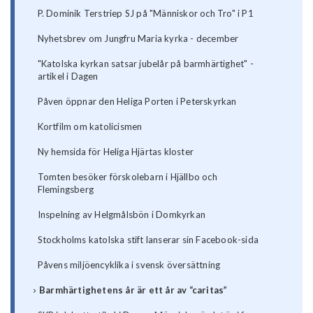
P. Dominik Terstriep SJ på "Människor och Tro" i P1
Nyhetsbrev om Jungfru Maria kyrka - december
"Katolska kyrkan satsar jubelår på barmhärtighet" -
artikel i Dagen
Påven öppnar den Heliga Porten i Peterskyrkan
Kortfilm om katolicismen
Ny hemsida för Heliga Hjärtas kloster
Tomten besöker förskolebarn i Hjällbo och
Flemingsberg
Inspelning av Helgmålsbön i Domkyrkan
Stockholms katolska stift lanserar sin Facebook-sida
Påvens miljöencyklika i svensk översättning
Barmhärtighetens år är ett år av “caritas”