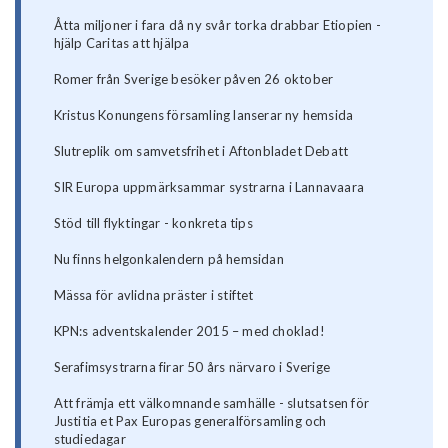
Åtta miljoner i fara då ny svår torka drabbar Etiopien -
hjälp Caritas att hjälpa
Romer från Sverige besöker påven 26 oktober
Kristus Konungens församling lanserar ny hemsida
Slutreplik om samvetsfrihet i Aftonbladet Debatt
SIR Europa uppmärksammar systrarna i Lannavaara
Stöd till flyktingar - konkreta tips
Nu finns helgonkalendern på hemsidan
Mässa för avlidna präster i stiftet
KPN:s adventskalender 2015 – med choklad!
Serafimsystrarna firar 50 års närvaro i Sverige
Att främja ett välkomnande samhälle - slutsatsen för
Justitia et Pax Europas generalförsamling och
studiedagar