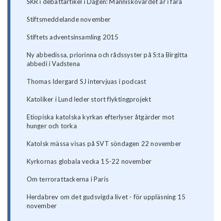
SKR i debattartikel i Dagen: Människovärdet är i fara
Stiftsmeddelande november
Stiftets adventsinsamling 2015
Ny abbedissa, priorinna och rådssyster på S:ta Birgitta
abbedi i Vadstena
Thomas Idergard SJ intervjuas i podcast
Katoliker i Lund leder stort flyktingprojekt
Etiopiska katolska kyrkan efterlyser åtgärder mot
hunger och torka
Katolsk mässa visas på SVT söndagen 22 november
Kyrkornas globala vecka 15-22 november
Om terrorattackerna i Paris
Herdabrev om det gudsvigda livet - för uppläsning 15
november