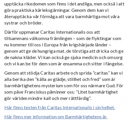
upptäcka rikedomen som finns i det andliga, men också i att
göra praktiska kärleksgärningar. Genom dem kan vi
återupptäcka vår förmåga att vara barmhärtiga mot våra
systrar och bröder.
Därför uppmanar Caritas Internationalis oss att
tillsammans välkomna främlingen – som de flyktingar som
nu kommer till oss i Europa från krigshärjade länder –
genom att ge de hungriga mat, de törstiga att dricka och ge
de nakna kläder. Vi kan också ge sjuka medicin och omsorg
och vi kan be för dem som är ensamma och sitter i fängelse.
Genom att stödja Caritas arbete och sprida ”caritas” kan vi
alla berika den ”källa av glädje, stillhet och fred” som är
barmhärtighetens mysterium som för oss närmare Gud. För
som påve Franciskus påminner oss: ”Litet barmhärtighet
gör världen mindre kall och mer rättfärdig”.
Här finns texten från Caritas Internationalis i sin helhet.
Här finns mer information om Barmhärtighetens år.