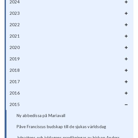
2024
2023
2022
2021
2020
2019
2018
2017
2016
2015
Ny abbedissa på Mariavall
Påve Franciscus budskap till de sjukas världsdag
Julnattens och juldagens predikningar av biskop Anders