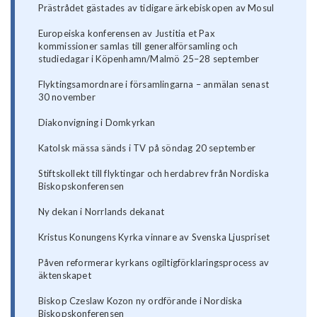
Prästrådet gästades av tidigare ärkebiskopen av Mosul
Europeiska konferensen av Justitia et Pax
kommissioner samlas till generalförsamling och
studiedagar i Köpenhamn/Malmö 25–28 september
Flyktingsamordnare i församlingarna – anmälan senast
30 november
Diakonvigning i Domkyrkan
Katolsk mässa sänds i TV på söndag 20 september
Stiftskollekt till flyktingar och herdabrev från Nordiska
Biskopskonferensen
Ny dekan i Norrlands dekanat
Kristus Konungens Kyrka vinnare av Svenska Ljuspriset
Påven reformerar kyrkans ogiltigförklaringsprocess av
äktenskapet
Biskop Czeslaw Kozon ny ordförande i Nordiska
Biskopskonferensen