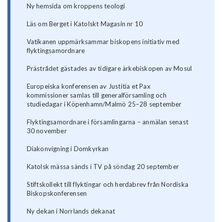
Ny hemsida om kroppens teologi
Läs om Berget i Katolskt Magasin nr 10
Vatikanen uppmärksammar biskopens initiativ med
flyktingsamordnare
Prästrådet gästades av tidigare ärkebiskopen av Mosul
Europeiska konferensen av Justitia et Pax
kommissioner samlas till generalförsamling och
studiedagar i Köpenhamn/Malmö 25–28 september
Flyktingsamordnare i församlingarna – anmälan senast
30 november
Diakonvigning i Domkyrkan
Katolsk mässa sänds i TV på söndag 20 september
Stiftskollekt till flyktingar och herdabrev från Nordiska
Biskopskonferensen
Ny dekan i Norrlands dekanat