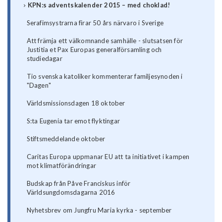
KPN:s adventskalender 2015 – med choklad!
Serafimsystrarna firar 50 års närvaro i Sverige
Att främja ett välkomnande samhälle - slutsatsen för
Justitia et Pax Europas generalförsamling och
studiedagar
Tio svenska katoliker kommenterar familjesynoden i
"Dagen"
Världsmissionsdagen 18 oktober
S:ta Eugenia tar emot flyktingar
Stiftsmeddelande oktober
Caritas Europa uppmanar EU att ta initiativet i kampen
mot klimatförändringar
Budskap från Påve Franciskus inför
Världsungdomsdagarna 2016
Nyhetsbrev om Jungfru Maria kyrka - september