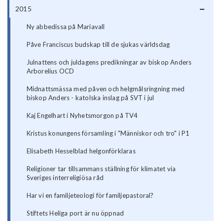
2015
Ny abbedissa på Mariavall
Påve Franciscus budskap till de sjukas världsdag
Julnattens och juldagens predikningar av biskop Anders
Arborelius OCD
Midnattsmässa med påven och helgmålsringning med
biskop Anders - katolska inslag på SVT i jul
Kaj Engelhart i Nyhetsmorgon på TV4
Kristus konungens församling i "Människor och tro" i P1
Elisabeth Hesselblad helgonförklaras
Religioner tar tillsammans ställning för klimatet via
Sveriges interreligiösa råd
Har vi en familjeteologi för familjepastoral?
Stiftets Heliga port är nu öppnad