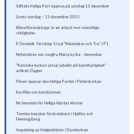
Stiftets Heliga Port öppnas på söndag 13 december
Livets söndag – 13 december 2015
Klimatförändringar är en attack mot mänskliga
rättigheter
P. Dominik Terstriep SJ på "Människor och Tro" i P1
Nyhetsbrev om Jungfru Maria kyrka - december
"Katolska kyrkan satsar jubelår på barmhärtighet" -
artikel i Dagen
Påven öppnar den Heliga Porten i Peterskyrkan
Kortfilm om katolicismen
Ny hemsida för Heliga Hjärtas kloster
Tomten besöker förskolebarn i Hjällbo och
Flemingsberg
Inspelning av Helgmålsbön i Domkyrkan