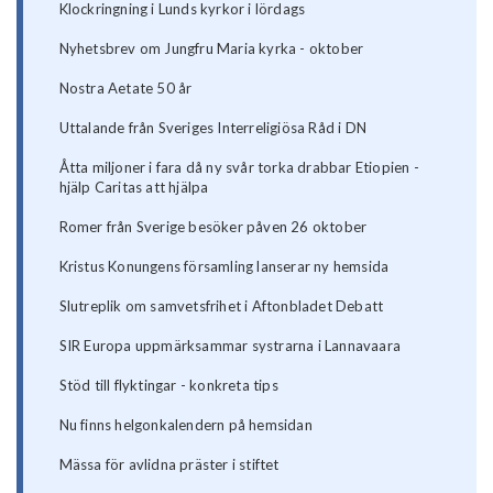
Klockringning i Lunds kyrkor i lördags
Nyhetsbrev om Jungfru Maria kyrka - oktober
Nostra Aetate 50 år
Uttalande från Sveriges Interreligiösa Råd i DN
Åtta miljoner i fara då ny svår torka drabbar Etiopien -
hjälp Caritas att hjälpa
Romer från Sverige besöker påven 26 oktober
Kristus Konungens församling lanserar ny hemsida
Slutreplik om samvetsfrihet i Aftonbladet Debatt
SIR Europa uppmärksammar systrarna i Lannavaara
Stöd till flyktingar - konkreta tips
Nu finns helgonkalendern på hemsidan
Mässa för avlidna präster i stiftet