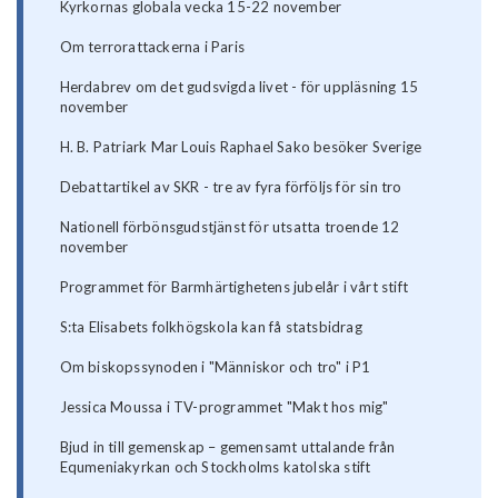
Kyrkornas globala vecka 15-22 november
Om terrorattackerna i Paris
Herdabrev om det gudsvigda livet - för uppläsning 15
november
H. B. Patriark Mar Louis Raphael Sako besöker Sverige
Debattartikel av SKR - tre av fyra förföljs för sin tro
Nationell förbönsgudstjänst för utsatta troende 12
november
Programmet för Barmhärtighetens jubelår i vårt stift
S:ta Elisabets folkhögskola kan få statsbidrag
Om biskopssynoden i "Människor och tro" i P1
Jessica Moussa i TV-programmet "Makt hos mig"
Bjud in till gemenskap – gemensamt uttalande från
Equmeniakyrkan och Stockholms katolska stift