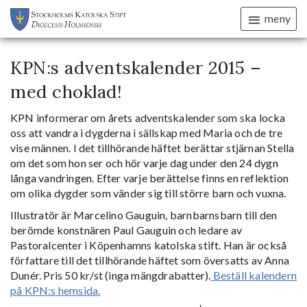
meny
KPN:s adventskalender 2015 –
med choklad!
KPN informerar om årets adventskalender som ska locka
oss att vandra i dygderna i sällskap med Maria och de tre
vise männen. I det tillhörande häftet berättar stjärnan Stella
om det som hon ser och hör varje dag under den 24 dygn
långa vandringen. Efter varje berättelse finns en reflektion
om olika dygder som vänder sig till större barn och vuxna.
Illustratör är Marcelino Gauguin, barnbarnsbarn till den
berömde konstnären Paul Gauguin och ledare av
Pastoralcenter i Köpenhamns katolska stift. Han är också
författare till det tillhörande häftet som översatts av Anna
Dunér. Pris 50 kr/st (inga mängdrabatter).
Beställ kalendern
på KPN:s hemsida.