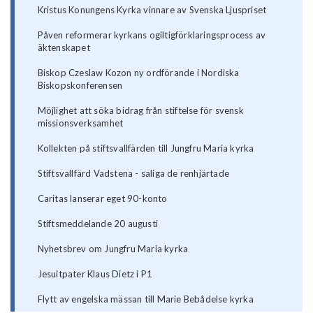
Kristus Konungens Kyrka vinnare av Svenska Ljuspriset
Påven reformerar kyrkans ogiltigförklaringsprocess av
äktenskapet
Biskop Czeslaw Kozon ny ordförande i Nordiska
Biskopskonferensen
Möjlighet att söka bidrag från stiftelse för svensk
missionsverksamhet
Kollekten på stiftsvallfärden till Jungfru Maria kyrka
Stiftsvallfärd Vadstena - saliga de renhjärtade
Caritas lanserar eget 90-konto
Stiftsmeddelande 20 augusti
Nyhetsbrev om Jungfru Maria kyrka
Jesuitpater Klaus Dietz i P1
Flytt av engelska mässan till Marie Bebådelse kyrka