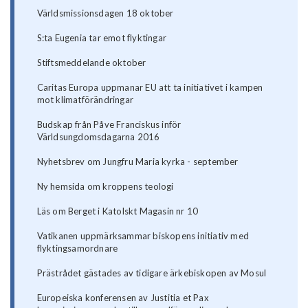
Världsmissionsdagen 18 oktober
S:ta Eugenia tar emot flyktingar
Stiftsmeddelande oktober
Caritas Europa uppmanar EU att ta initiativet i kampen
mot klimatförändringar
Budskap från Påve Franciskus inför
Världsungdomsdagarna 2016
Nyhetsbrev om Jungfru Maria kyrka - september
Ny hemsida om kroppens teologi
Läs om Berget i Katolskt Magasin nr 10
Vatikanen uppmärksammar biskopens initiativ med
flyktingsamordnare
Prästrådet gästades av tidigare ärkebiskopen av Mosul
Europeiska konferensen av Justitia et Pax