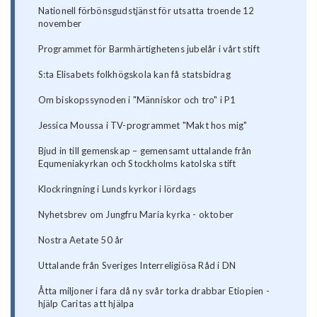
Nationell förbönsgudstjänst för utsatta troende 12
november
Programmet för Barmhärtighetens jubelår i vårt stift
S:ta Elisabets folkhögskola kan få statsbidrag
Om biskopssynoden i "Människor och tro" i P1
Jessica Moussa i TV-programmet "Makt hos mig"
Bjud in till gemenskap – gemensamt uttalande från
Equmeniakyrkan och Stockholms katolska stift
Klockringning i Lunds kyrkor i lördags
Nyhetsbrev om Jungfru Maria kyrka - oktober
Nostra Aetate 50 år
Uttalande från Sveriges Interreligiösa Råd i DN
Åtta miljoner i fara då ny svår torka drabbar Etiopien -
hjälp Caritas att hjälpa