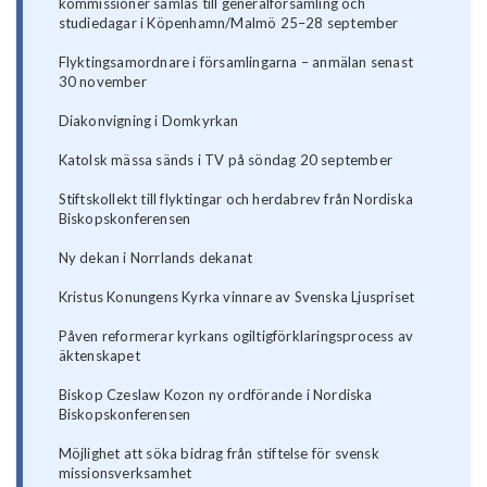
kommissioner samlas till generalförsamling och
studiedagar i Köpenhamn/Malmö 25–28 september
Flyktingsamordnare i församlingarna – anmälan senast
30 november
Diakonvigning i Domkyrkan
Katolsk mässa sänds i TV på söndag 20 september
Stiftskollekt till flyktingar och herdabrev från Nordiska
Biskopskonferensen
Ny dekan i Norrlands dekanat
Kristus Konungens Kyrka vinnare av Svenska Ljuspriset
Påven reformerar kyrkans ogiltigförklaringsprocess av
äktenskapet
Biskop Czeslaw Kozon ny ordförande i Nordiska
Biskopskonferensen
Möjlighet att söka bidrag från stiftelse för svensk
missionsverksamhet