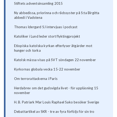
Stiftets adventsinsamling 2015
Ny abbedissa, priorinna och rådssyster på S:ta Birgitta
abbedi i Vadstena
Thomas Idergard SJ intervjuas i podcast
Katoliker i Lund leder stort flyktingprojekt
Etiopiska katolska kyrkan efterlyser åtgärder mot
hunger och torka
Katolsk mässa visas på SVT söndagen 22 november
Kyrkornas globala vecka 15-22 november
Om terrorattackerna i Paris
Herdabrev om det gudsvigda livet - för uppläsning 15
november
H. B. Patriark Mar Louis Raphael Sako besöker Sverige
Debattartikel av SKR - tre av fyra förföljs för sin tro