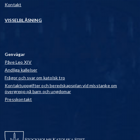
Kontakt
VISSELBLÅSNING
Genvägar
Påve Leo XIV
Andliga kallelser
Frågor och svar om katolsk tro
Kontaktuppgifter och beredskapsplan vid misstanke om
övergrepp på barn och ungdomar
Presskontakt