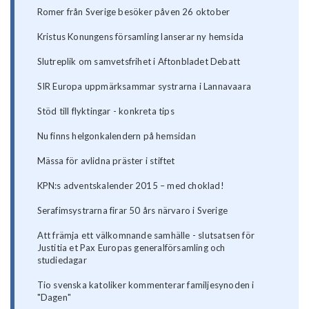
Romer från Sverige besöker påven 26 oktober
Kristus Konungens församling lanserar ny hemsida
Slutreplik om samvetsfrihet i Aftonbladet Debatt
SIR Europa uppmärksammar systrarna i Lannavaara
Stöd till flyktingar - konkreta tips
Nu finns helgonkalendern på hemsidan
Mässa för avlidna präster i stiftet
KPN:s adventskalender 2015 – med choklad!
Serafimsystrarna firar 50 års närvaro i Sverige
Att främja ett välkomnande samhälle - slutsatsen för
Justitia et Pax Europas generalförsamling och
studiedagar
Tio svenska katoliker kommenterar familjesynoden i
"Dagen"