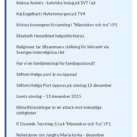
biskop Anders - katolska inslag på SVT i jul
Kaj Engelhart i Nyhetsmorgon på TV4
Kristus konungens församling i "Människor och tro" i P1
Elisabeth Hesselblad helgonförklaras
Religioner tar tillsammans ställning för klimatet via
Sveriges interreligiösa råd
Har vi en familjeteologi för familjepastoral?
Stiftets Heliga port är nu öppnad
Stiftets Heliga Port öppnas på söndag 13 december
Livets söndag – 13 december 2015
Klimatförändringar är en attack mot mänskliga
rättigheter
P. Dominik Terstriep SJ på "Människor och Tro" i P1
Nyhetsbrev om Jungfru Maria kyrka - december