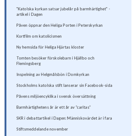
"Katolska kyrkan satsar jubelår på barmhärtighet" -
artikel i Dagen
Påven öppnar den Heliga Porten i Peterskyrkan
Kortfilm om katolicismen
Ny hemsida för Heliga Hjärtas kloster
Tomten besöker förskolebarn i Hjällbo och
Flemingsberg
Inspelning av Helgmålsbön i Domkyrkan
Stockholms katolska stift lanserar sin Facebook-sida
Påvens miljöencyklika i svensk översättning
Barmhärtighetens år är ett år av “caritas”
SKR i debattartikel i Dagen: Människovärdet är i fara
Stiftsmeddelande november