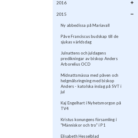
2016
2015
Ny abbedissa på Mariavall
Påve Franciscus budskap till de
sjukas världsdag
Julnattens och juldagens
predikningar av biskop Anders
Arborelius OCD
Midnattsmässa med påven och
helgmålsringning med biskop
Anders - katolska inslag på SVT i
jul
Kaj Engelhart i Nyhetsmorgon på
TV4
Kristus konungens församling i
"Människor och tro" i P1
Elisabeth Hesselblad