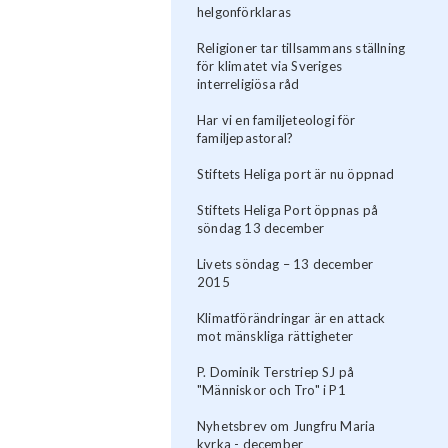
helgonförklaras
Religioner tar tillsammans ställning
för klimatet via Sveriges
interreligiösa råd
Har vi en familjeteologi för
familjepastoral?
Stiftets Heliga port är nu öppnad
Stiftets Heliga Port öppnas på
söndag 13 december
Livets söndag – 13 december
2015
Klimatförändringar är en attack
mot mänskliga rättigheter
P. Dominik Terstriep SJ på
"Människor och Tro" i P1
Nyhetsbrev om Jungfru Maria
kyrka - december