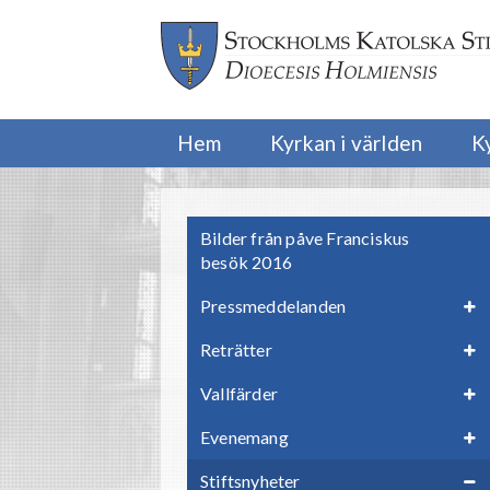
Hem
Kyrkan i världen
K
Bilder från påve Franciskus
besök 2016
Pressmeddelanden
Reträtter
Vallfärder
Evenemang
Stiftsnyheter