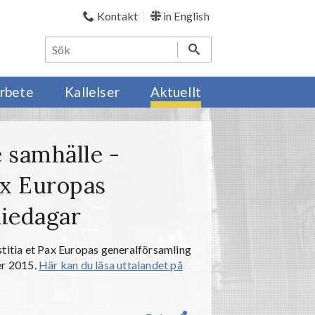
Kontakt
in English
rbete
Kallelser
Aktuellt
 samhälle -
Pax Europas
diedagar
stitia et Pax Europas generalförsamling
er 2015.
Här kan du läsa uttalandet på