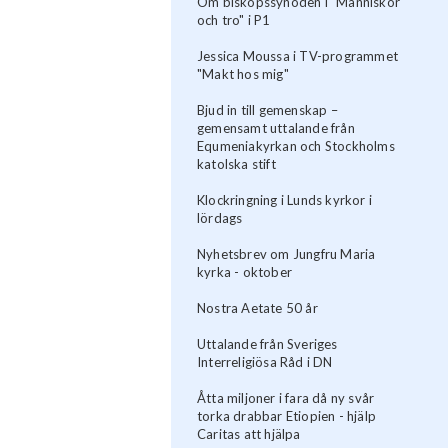
Om biskopssynoden i "Människor
och tro" i P1
Jessica Moussa i TV-programmet
"Makt hos mig"
Bjud in till gemenskap –
gemensamt uttalande från
Equmeniakyrkan och Stockholms
katolska stift
Klockringning i Lunds kyrkor i
lördags
Nyhetsbrev om Jungfru Maria
kyrka - oktober
Nostra Aetate 50 år
Uttalande från Sveriges
Interreligiösa Råd i DN
Åtta miljoner i fara då ny svår
torka drabbar Etiopien - hjälp
Caritas att hjälpa