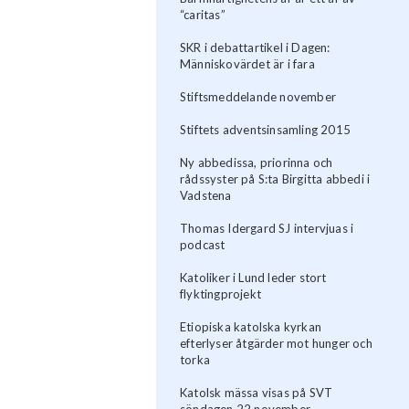
“caritas”
SKR i debattartikel i Dagen:
Människovärdet är i fara
Stiftsmeddelande november
Stiftets adventsinsamling 2015
Ny abbedissa, priorinna och
rådssyster på S:ta Birgitta abbedi i
Vadstena
Thomas Idergard SJ intervjuas i
podcast
Katoliker i Lund leder stort
flyktingprojekt
Etiopiska katolska kyrkan
efterlyser åtgärder mot hunger och
torka
Katolsk mässa visas på SVT
söndagen 22 november