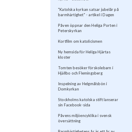
"Katolska kyrkan satsar jubelår på
barmhärtighet" - artikel i Dagen
Påven öppnar den Heliga Porten i
Peterskyrkan
Kortfilm om katolicismen
Ny hemsida för Heliga Hjärtas
kloster
Tomten besöker förskolebarn i
Hjällbo och Flemingsberg
Inspelning av Helgmålsbön i
Domkyrkan
Stockholms katolska stift lanserar
sin Facebook-sida
Påvens miljöencyklika i svensk
översättning
Barmhärtighetens år är ett år av