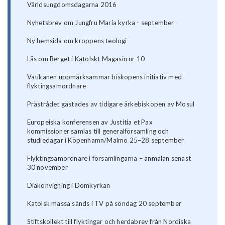
Världsungdomsdagarna 2016
Nyhetsbrev om Jungfru Maria kyrka - september
Ny hemsida om kroppens teologi
Läs om Berget i Katolskt Magasin nr 10
Vatikanen uppmärksammar biskopens initiativ med
flyktingsamordnare
Prästrådet gästades av tidigare ärkebiskopen av Mosul
Europeiska konferensen av Justitia et Pax
kommissioner samlas till generalförsamling och
studiedagar i Köpenhamn/Malmö 25–28 september
Flyktingsamordnare i församlingarna – anmälan senast
30 november
Diakonvigning i Domkyrkan
Katolsk mässa sänds i TV på söndag 20 september
Stiftskollekt till flyktingar och herdabrev från Nordiska