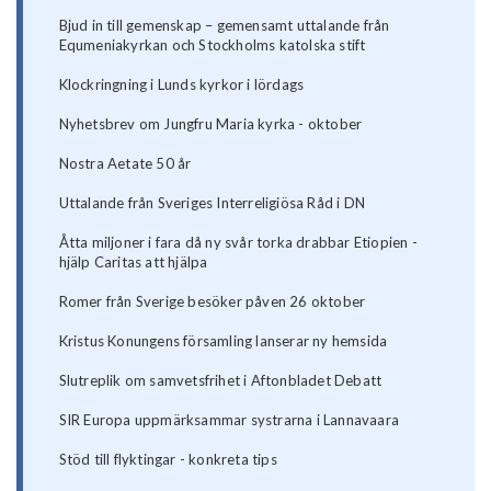
Bjud in till gemenskap – gemensamt uttalande från
Equmeniakyrkan och Stockholms katolska stift
Klockringning i Lunds kyrkor i lördags
Nyhetsbrev om Jungfru Maria kyrka - oktober
Nostra Aetate 50 år
Uttalande från Sveriges Interreligiösa Råd i DN
Åtta miljoner i fara då ny svår torka drabbar Etiopien -
hjälp Caritas att hjälpa
Romer från Sverige besöker påven 26 oktober
Kristus Konungens församling lanserar ny hemsida
Slutreplik om samvetsfrihet i Aftonbladet Debatt
SIR Europa uppmärksammar systrarna i Lannavaara
Stöd till flyktingar - konkreta tips