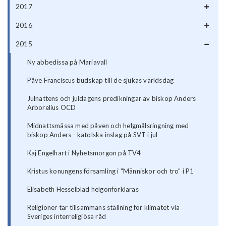
2017
2016
2015
Ny abbedissa på Mariavall
Påve Franciscus budskap till de sjukas världsdag
Julnattens och juldagens predikningar av biskop Anders
Arborelius OCD
Midnattsmässa med påven och helgmålsringning med
biskop Anders - katolska inslag på SVT i jul
Kaj Engelhart i Nyhetsmorgon på TV4
Kristus konungens församling i "Människor och tro" i P1
Elisabeth Hesselblad helgonförklaras
Religioner tar tillsammans ställning för klimatet via
Sveriges interreligiösa råd