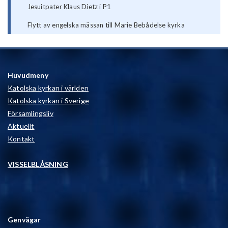
Jesuitpater Klaus Dietz i P1
Flytt av engelska mässan till Marie Bebådelse kyrka
Huvudmeny
Katolska kyrkan i världen
Katolska kyrkan i Sverige
Församlingsliv
Aktuellt
Kontakt
VISSELBLÅSNING
Genvägar