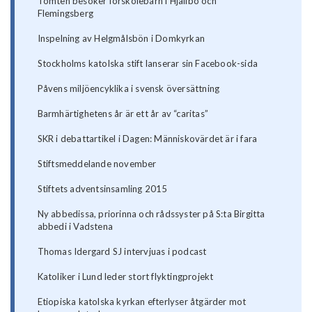
Tomten besöker förskolebarn i Hjällbo och
Flemingsberg
Inspelning av Helgmålsbön i Domkyrkan
Stockholms katolska stift lanserar sin Facebook-sida
Påvens miljöencyklika i svensk översättning
Barmhärtighetens år är ett år av “caritas”
SKR i debattartikel i Dagen: Människovärdet är i fara
Stiftsmeddelande november
Stiftets adventsinsamling 2015
Ny abbedissa, priorinna och rådssyster på S:ta Birgitta
abbedi i Vadstena
Thomas Idergard SJ intervjuas i podcast
Katoliker i Lund leder stort flyktingprojekt
Etiopiska katolska kyrkan efterlyser åtgärder mot