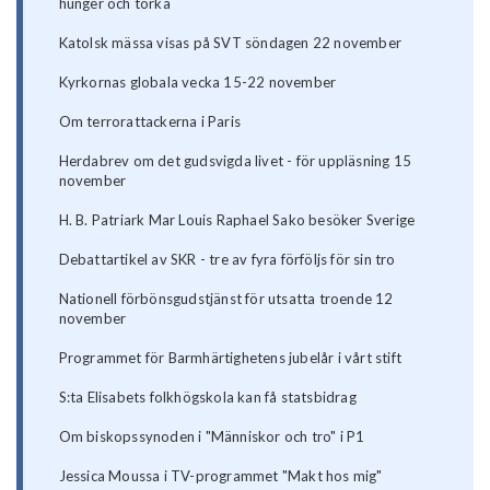
hunger och torka
Katolsk mässa visas på SVT söndagen 22 november
Kyrkornas globala vecka 15-22 november
Om terrorattackerna i Paris
Herdabrev om det gudsvigda livet - för uppläsning 15
november
H. B. Patriark Mar Louis Raphael Sako besöker Sverige
Debattartikel av SKR - tre av fyra förföljs för sin tro
Nationell förbönsgudstjänst för utsatta troende 12
november
Programmet för Barmhärtighetens jubelår i vårt stift
S:ta Elisabets folkhögskola kan få statsbidrag
Om biskopssynoden i "Människor och tro" i P1
Jessica Moussa i TV-programmet "Makt hos mig"