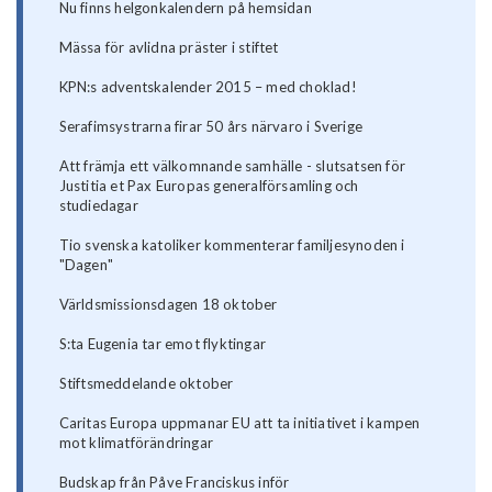
Nu finns helgonkalendern på hemsidan
Mässa för avlidna präster i stiftet
KPN:s adventskalender 2015 – med choklad!
Serafimsystrarna firar 50 års närvaro i Sverige
Att främja ett välkomnande samhälle - slutsatsen för
Justitia et Pax Europas generalförsamling och
studiedagar
Tio svenska katoliker kommenterar familjesynoden i
"Dagen"
Världsmissionsdagen 18 oktober
S:ta Eugenia tar emot flyktingar
Stiftsmeddelande oktober
Caritas Europa uppmanar EU att ta initiativet i kampen
mot klimatförändringar
Budskap från Påve Franciskus inför