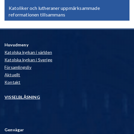
Katoliker och lutheraner uppmärksammade
reformationen tillsammans
Huvudmeny
Katolska kyrkan i världen
Katolska kyrkan i Sverige
Församlingsliv
Aktuellt
Kontakt
VISSELBLÅSNING
Genvägar