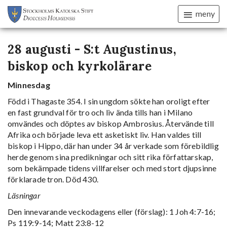
meny
28 augusti - S:t Augustinus,
biskop och kyrkolärare
Minnesdag
Född i Thagaste 354. I sin ungdom sökte han oroligt efter
en fast grundval för tro och liv ända tills han i Milano
omvändes och döptes av biskop Ambrosius. Återvände till
Afrika och började leva ett asketiskt liv. Han valdes till
biskop i Hippo, där han under 34 år verkade som förebildlig
herde genom sina predikningar och sitt rika författarskap,
som bekämpade tidens villfarelser och med stort djupsinne
förklarade tron. Död 430.
Läsningar
Den innevarande veckodagens eller (förslag): 1 Joh 4:7-16;
Ps 119:9-14; Matt 23:8-12