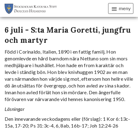
meny
6 juli - S:ta Maria Goretti, jungfru
och martyr
Född i Corinaldo, Italien, 1890 i en fattig familj. Hon
genomlevde en hård barndom nära Nettuno som sin mors
medhjälpare i hushållet. Hon hade en from karaktär och
levde i ständig bön. Hon blev knivhuggen 1902 av en man
vars närmanden hon värjde sig mot, eftersom hon hellre ville
dö än utsättas för övergrepp, och hon avled av sina skador.
Innan hon avled förlät hon sin mördare. Den ångerfulle
förövaren var närvarande vid hennes kanonisering 1950.
Läsningar
Den innevarande veckodagens eller (förslag): 1 Kor 6:13c-
15a, 17-20; Ps 31:3c-4, 6, 8ab, 16b-17; Joh 12:24-26