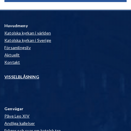
Huvudmeny
Katolska kyrkan i världen
Katolska kyrkan i Sverige
Församlingsliv
Aktuellt
Kontakt
VISSELBLÅSNING
Genvägar
Påve Leo XIV
Andliga kallelser
Frågor och svar om katolsk tro