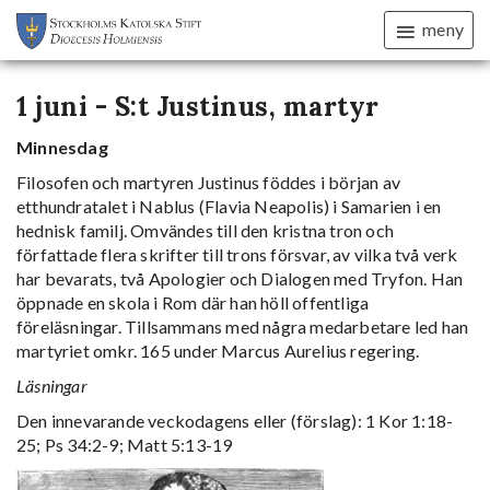
meny
1 juni - S:t Justinus, martyr
Minnesdag
Filosofen och martyren Justinus föddes i början av
etthundratalet i Nablus (Flavia Neapolis) i Samarien i en
hednisk familj. Omvändes till den kristna tron och
författade flera skrifter till trons försvar, av vilka två verk
har bevarats, två Apologier och Dialogen med Tryfon. Han
öppnade en skola i Rom där han höll offentliga
föreläsningar. Tillsammans med några medarbetare led han
martyriet omkr. 165 under Marcus Aurelius regering.
Läsningar
Den innevarande veckodagens eller (förslag): 1 Kor 1:18-
25; Ps 34:2-9; Matt 5:13-19