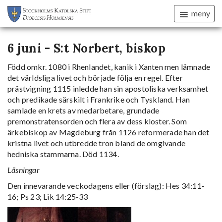
meny
6 juni - S:t Norbert, biskop
Född omkr. 1080 i Rhenlandet, kanik i Xanten men lämnade
det världsliga livet och började följa en regel. Efter
prästvigning 1115 inledde han sin apostoliska verksamhet
och predikade särskilt i Frankrike och Tyskland. Han
samlade en krets av medarbetare, grundade
premonstratensorden och flera av dess kloster. Som
ärkebiskop av Magdeburg från 1126 reformerade han det
kristna livet och utbredde tron bland de omgivande
hedniska stammarna. Död 1134.
Läsningar
Den innevarande veckodagens eller (förslag): Hes 34:11-
16; Ps 23; Lik 14:25-33