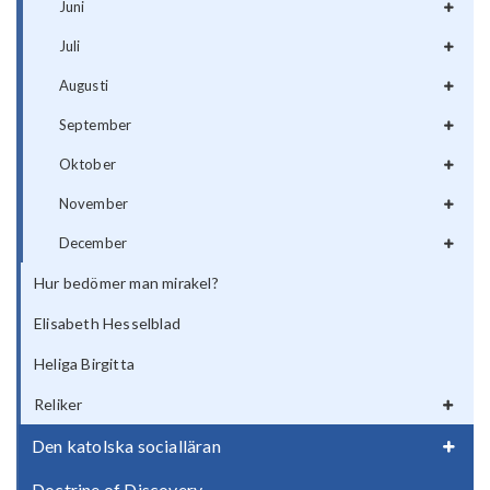
Juni
Juli
Augusti
September
Oktober
November
December
Hur bedömer man mirakel?
Elisabeth Hesselblad
Heliga Birgitta
Reliker
Den katolska socialläran
Doctrine of Discovery