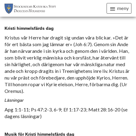
meny
Kristi himmelsfärds dag
Kristus vår Herre har dragit sig undan våra blickar. »Det är
för ert bästa som jag lämnar er» (Joh 6:7). Genom sin Ande
är han närvarande i sin kyrka och genom den i världen. Han,
som blivit verklig människa och korsfäst, har återvänt till
sin härlighet, och därigenom har vår mänskliga natur med
ande och kropp dragits in i Treenighetens inre liv. Kristus är
nu vår präst och förebedjare, den upphöjde Kyrios, Herren.
Till honom ropar vi Kyrie eleison, Herre, förbarma dig. (Ur
Oremus).
Läsningar
Apg 1:1-11; Ps 47:2-3, 6-9; Ef 1:17-23; Matt 28:16-20 (se
dagens läsningar)
Musik för Kristi himmelsfärds dag