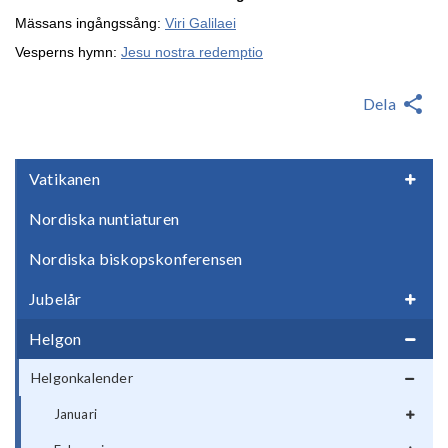
Mässans ingångssång:
Viri Galilaei
Vesperns hymn:
Jesu nostra redemptio
Dela
Vatikanen
Nordiska nuntiaturen
Nordiska biskopskonferensen
Jubelår
Helgon
Helgonkalender
Januari