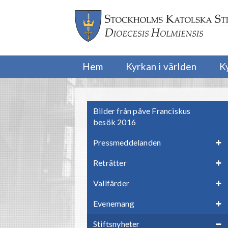
Hem
Kyrkan i världen
K
Bilder från påve Franciskus
besök 2016
Pressmeddelanden
Reträtter
Vallfärder
Evenemang
Stiftsnyheter