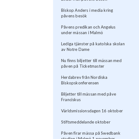
Biskop Anders i media kring
påvens besök
Påvens predikan och Angelus
under mässan i Malmö
Lediga tjänster på katolska skolan
av Notre Dame
Nu finns biljetter till mässan med
påven på Ticketmaster
Herdabrev från Nordiska
Biskopskonferensen
Biljetter till mässan med påve
Franciskus
Världsmissionsdagen 16 oktober
Stiftsmeddelande oktober
Påven firar mässa på Swedbank
stadion i Malmö 1 november