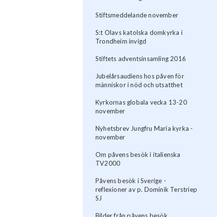
Stiftsmeddelande november
S:t Olavs katolska domkyrka i
Trondheim invigd
Stiftets adventsinsamling 2016
Jubelårsaudiens hos påven för
människor i nöd och utsatthet
Kyrkornas globala vecka 13-20
november
Nyhetsbrev Jungfru Maria kyrka -
november
Om påvens besök i italienska
TV2000
Påvens besök i Sverige -
reflexioner av p. Dominik Terstriep
SJ
Bilder från påvens besök