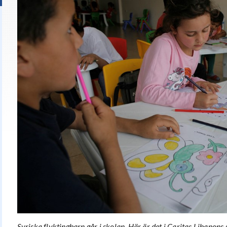
Syriska flyktingbarn går i skolan. Här är det i Caritas Libanons s