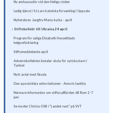
Ny ambassadör vid den Heliga stolen
Ledig tjänst i S:t Lars katolska församling i Uppsala
Nyhetsbrev Jungfru Maria kyrka - april
Stiftskollekt till Ukraina 24 april
Program för saliga Elisabeth Hesselblads
helgonförklaring
Stiftsmeddelande april
Adventskollekten betalar skola för syriska barn i
Turkiet
Nytt avtal med Skoda
Den apostoliska exhortationen - Amoris laetitia
Närmare information om stiftsvallfärden till Rom 2-7
juni
Se moder Christa OSB i "Landet runt" på SVT