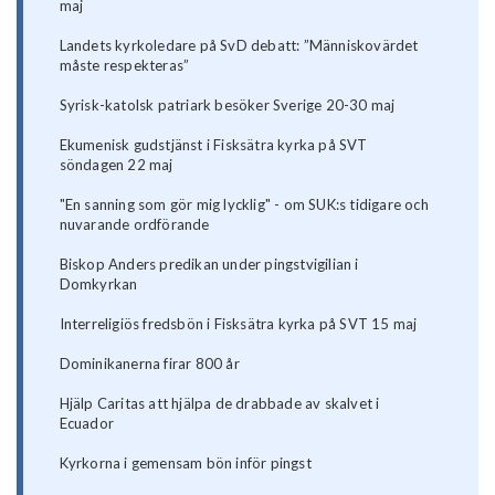
maj
Landets kyrkoledare på SvD debatt: ”Människovärdet
måste respekteras”
Syrisk-katolsk patriark besöker Sverige 20-30 maj
Ekumenisk gudstjänst i Fisksätra kyrka på SVT
söndagen 22 maj
"En sanning som gör mig lycklig" - om SUK:s tidigare och
nuvarande ordförande
Biskop Anders predikan under pingstvigilian i
Domkyrkan
Interreligiös fredsbön i Fisksätra kyrka på SVT 15 maj
Dominikanerna firar 800 år
Hjälp Caritas att hjälpa de drabbade av skalvet i
Ecuador
Kyrkorna i gemensam bön inför pingst