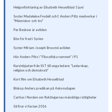
Helgonförklaring av Elisabeth Hesselblad 5 juni
Syster Madeleine Fredell och f. Anders Piltz medverkar i
"Människor och tro"
Per Beskow är avliden
Bön för fred i Syrien
Syster Miriam Joseph Broomé avliden
Hör Anders Piltz i "Filosofiska rummet" i P1
Kursinbjudan från SST till unga ledare: "Ledarskap,
religion och demokrati"
Kort film om Elisabeth Hesselblad
Biskop Anders predikan på Askonsdagen
Caritas i Norden om flyktingarnas mänskliga rättigheter
Så firar vi fastan 2016