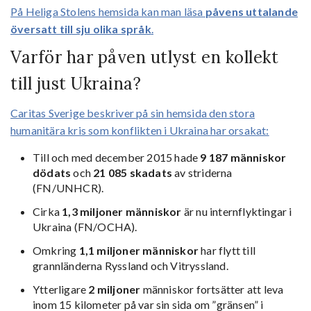
På Heliga Stolens hemsida kan man läsa
påvens uttalande
översatt till sju olika språk
.
Varför har påven utlyst en kollekt
till just Ukraina?
Caritas Sverige beskriver på sin hemsida den stora
humanitära kris som konflikten i Ukraina har orsakat:
Till och med december 2015 hade
9 187 människor
dödats
och
21 085 skadats
av striderna
(FN/UNHCR).
Cirka
1,3 miljoner människor
är nu internflyktingar i
Ukraina (FN/OCHA).
Omkring
1,1 miljoner människor
har flytt till
grannländerna Ryssland och Vitryssland.
Ytterligare
2 miljoner
människor fortsätter att leva
inom 15 kilometer på var sin sida om ”gränsen” i