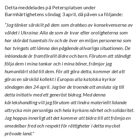
Detta meddelades på Petersplatsen under
Barmhärtighetens söndag 3 april, då påven sa följande:
”Jag tänker särskilt på dem som drabbas av konsekvenserna av
våldet i Ukraina: Alla de som är kvar efter oroligheterna som
har skördat tusentals liv och de över en miljon personerna som
har tvingats att lämna den pågående allvarliga situationen. De
inblandade är framförallt äldre och barn. Förutom att ständigt
följa dem i mina tankar och i mina böner, främjar jag
humanitärt stöd till dem. För att göra detta, kommer det att
göras en särskild kollekt i Europas alla katolska kyrkor
söndagen den 24 april. Jag ber de troende att ansluta sig till
detta initiativ med ett generöst bidrag. Med denna
kärlekshandling vill jag förutom att lindra materiellt lidande
uttrycka min personliga och hela kyrkans närhet och solidaritet.
Jag hoppas innerligt att det kommer att bidra till att främja en
omedelbar fred och respekt för rättigheter i detta mycket
prövade land."