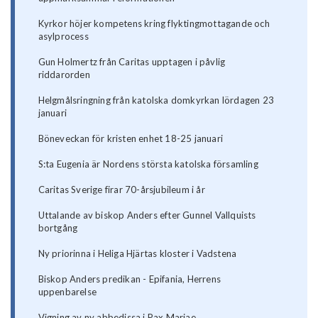
Kyrkor höjer kompetens kring flyktingmottagande och
asylprocess
Gun Holmertz från Caritas upptagen i påvlig
riddarorden
Helgmålsringning från katolska domkyrkan lördagen 23
januari
Böneveckan för kristen enhet 18-25 januari
S:ta Eugenia är Nordens största katolska församling
Caritas Sverige firar 70-årsjubileum i år
Uttalande av biskop Anders efter Gunnel Vallquists
bortgång
Ny priorinna i Heliga Hjärtas kloster i Vadstena
Biskop Anders predikan - Epifania, Herrens
uppenbarelse
Vigning av ny abbedissa i Pax Mariae