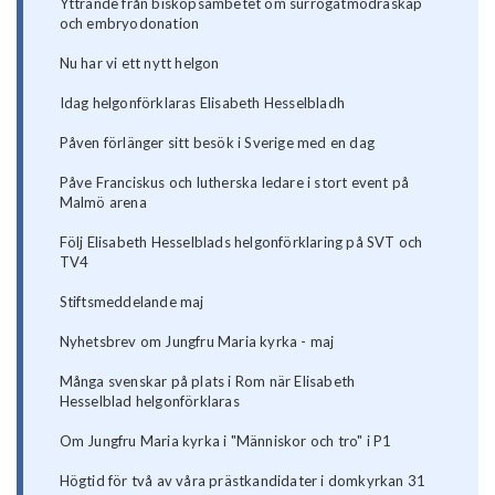
Yttrande från biskopsämbetet om surrogatmödraskap
och embryodonation
Nu har vi ett nytt helgon
Idag helgonförklaras Elisabeth Hesselbladh
Påven förlänger sitt besök i Sverige med en dag
Påve Franciskus och lutherska ledare i stort event på
Malmö arena
Följ Elisabeth Hesselblads helgonförklaring på SVT och
TV4
Stiftsmeddelande maj
Nyhetsbrev om Jungfru Maria kyrka - maj
Många svenskar på plats i Rom när Elisabeth
Hesselblad helgonförklaras
Om Jungfru Maria kyrka i "Människor och tro" i P1
Högtid för två av våra prästkandidater i domkyrkan 31