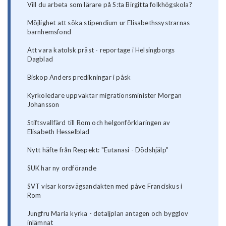
Vill du arbeta som lärare på S:ta Birgitta folkhögskola?
Möjlighet att söka stipendium ur Elisabethssystrarnas
barnhemsfond
Att vara katolsk präst - reportage i Helsingborgs
Dagblad
Biskop Anders predikningar i påsk
Kyrkoledare uppvaktar migrationsminister Morgan
Johansson
Stiftsvallfärd till Rom och helgonförklaringen av
Elisabeth Hesselblad
Nytt häfte från Respekt: "Eutanasi - Dödshjälp"
SUK har ny ordförande
SVT visar korsvägsandakten med påve Franciskus i
Rom
Jungfru Maria kyrka - detaljplan antagen och bygglov
inlämnat