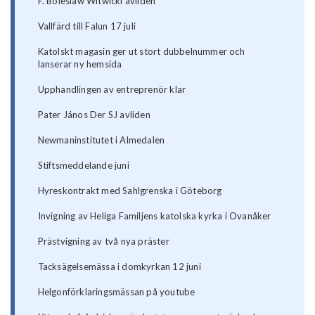
F. Boleslaw Witwicki avliden
Vallfärd till Falun 17 juli
Katolskt magasin ger ut stort dubbelnummer och
lanserar ny hemsida
Upphandlingen av entreprenör klar
Pater János Der SJ avliden
Newmaninstitutet i Almedalen
Stiftsmeddelande juni
Hyreskontrakt med Sahlgrenska i Göteborg
Invigning av Heliga Familjens katolska kyrka i Ovanåker
Prästvigning av två nya präster
Tacksägelsemässa i domkyrkan 12 juni
Helgonförklaringsmässan på youtube