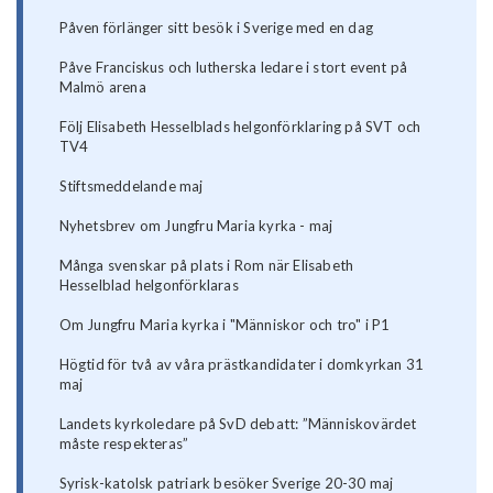
Påven förlänger sitt besök i Sverige med en dag
Påve Franciskus och lutherska ledare i stort event på
Malmö arena
Följ Elisabeth Hesselblads helgonförklaring på SVT och
TV4
Stiftsmeddelande maj
Nyhetsbrev om Jungfru Maria kyrka - maj
Många svenskar på plats i Rom när Elisabeth
Hesselblad helgonförklaras
Om Jungfru Maria kyrka i "Människor och tro" i P1
Högtid för två av våra prästkandidater i domkyrkan 31
maj
Landets kyrkoledare på SvD debatt: ”Människovärdet
måste respekteras”
Syrisk-katolsk patriark besöker Sverige 20-30 maj