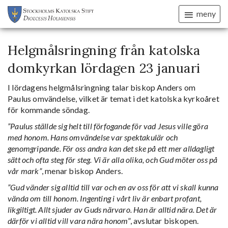
meny
Helgmålsringning från katolska
domkyrkan lördagen 23 januari
I lördagens helgmålsringning talar biskop Anders om
Paulus omvändelse, vilket är temat i det katolska kyrkoåret
för kommande söndag.
”Paulus ställde sig helt till förfogande för vad Jesus ville göra
med honom. Hans omvändelse var spektakulär och
genomgripande. För oss andra kan det ske på ett mer alldagligt
sätt och ofta steg för steg. Vi är alla olika, och Gud möter oss på
vår mark”
, menar biskop Anders.
”Gud vänder sig alltid till var och en av oss för att vi skall kunna
vända om till honom. Ingenting i vårt liv är enbart profant,
likgiltigt. Allt sjuder av Guds närvaro. Han är alltid nära. Det är
därför vi alltid vill vara nära honom
”, avslutar biskopen.