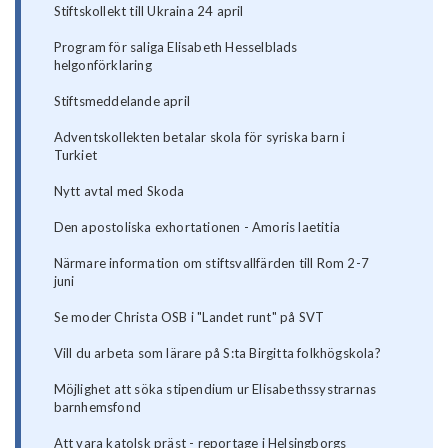
Stiftskollekt till Ukraina 24 april
Program för saliga Elisabeth Hesselblads
helgonförklaring
Stiftsmeddelande april
Adventskollekten betalar skola för syriska barn i
Turkiet
Nytt avtal med Skoda
Den apostoliska exhortationen - Amoris laetitia
Närmare information om stiftsvallfärden till Rom 2-7
juni
Se moder Christa OSB i "Landet runt" på SVT
Vill du arbeta som lärare på S:ta Birgitta folkhögskola?
Möjlighet att söka stipendium ur Elisabethssystrarnas
barnhemsfond
Att vara katolsk präst - reportage i Helsingborgs