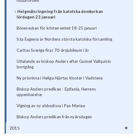
riddarorden
Helgmålsringning från katolska domkyrkan
lördagen 23 januari
Böneveckan för kristen enhet 18-25 januari
S:ta Eugenia är Nordens största katolska församling
Caritas Sverige firar 70-årsjubileum i år
Uttalande av biskop Anders efter Gunnel Vallquists
bortgång
Ny priorinna i Heliga Hjärtas kloster i Vadstena
Biskop Anders predikan - Epifania, Herrens
uppenbarelse
Vigning av ny abbedissa i Pax Mariae
Biskop Anders predikan från nyårsdagen
2015