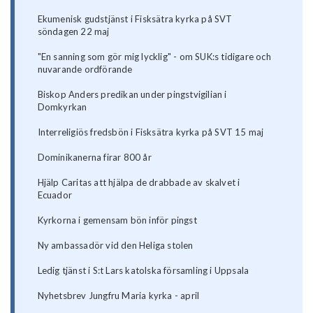
Ekumenisk gudstjänst i Fisksätra kyrka på SVT
söndagen 22 maj
"En sanning som gör mig lycklig" - om SUK:s tidigare och
nuvarande ordförande
Biskop Anders predikan under pingstvigilian i
Domkyrkan
Interreligiös fredsbön i Fisksätra kyrka på SVT 15 maj
Dominikanerna firar 800 år
Hjälp Caritas att hjälpa de drabbade av skalvet i
Ecuador
Kyrkorna i gemensam bön inför pingst
Ny ambassadör vid den Heliga stolen
Ledig tjänst i S:t Lars katolska församling i Uppsala
Nyhetsbrev Jungfru Maria kyrka - april