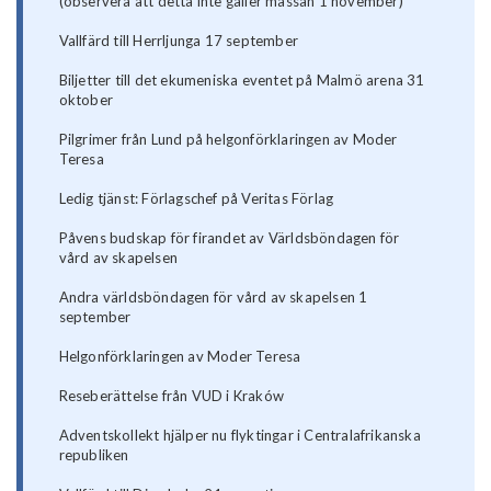
(observera att detta inte gäller mässan 1 november)
Vallfärd till Herrljunga 17 september
Biljetter till det ekumeniska eventet på Malmö arena 31
oktober
Pilgrimer från Lund på helgonförklaringen av Moder
Teresa
Ledig tjänst: Förlagschef på Veritas Förlag
Påvens budskap för firandet av Världsböndagen för
vård av skapelsen
Andra världsböndagen för vård av skapelsen 1
september
Helgonförklaringen av Moder Teresa
Reseberättelse från VUD i Kraków
Adventskollekt hjälper nu flyktingar i Centralafrikanska
republiken