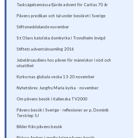
Tacksägelsemässa fjärde advent för Caritas 70 år
Påvens predikan och tal under besöket i Sverige
Stiftsmeddelande november
S:t Olavs katolska domkyrka i Trondheim invigd
Stiftets adventsinsamling 2016
Jubelårsaudiens hos påven för människor i nöd och
utsatthet
Kyrkornas globala vecka 13-20 november
Nyhetsbrev Jungfru Maria kyrka - november
Om påvens besök i italienska TV2000
Påvens besök i Sverige - reflexioner av p. Dominik
Terstriep SJ
Bilder från påvens besök
Biskop Anders i media kring påvens besök