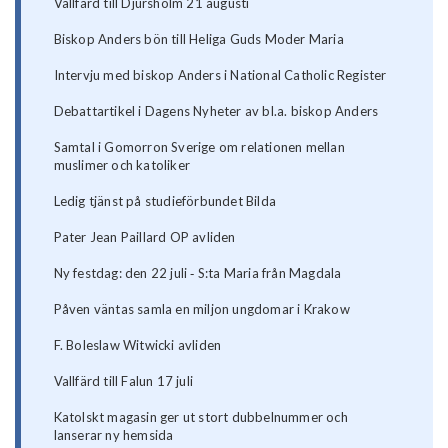
Vallfärd till Djursholm 21 augusti
Biskop Anders bön till Heliga Guds Moder Maria
Intervju med biskop Anders i National Catholic Register
Debattartikel i Dagens Nyheter av bl.a. biskop Anders
Samtal i Gomorron Sverige om relationen mellan
muslimer och katoliker
Ledig tjänst på studieförbundet Bilda
Pater Jean Paillard OP avliden
Ny festdag: den 22 juli ‐ S:ta Maria från Magdala
Påven väntas samla en miljon ungdomar i Krakow
F. Boleslaw Witwicki avliden
Vallfärd till Falun 17 juli
Katolskt magasin ger ut stort dubbelnummer och
lanserar ny hemsida