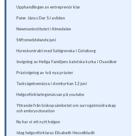
Upphandlingen av entreprenör klar
Pater János Der SJ avliden
Newmaninstitutet i Almedalen
Stiftsmeddelande juni
Hyreskontrakt med Sahlgrenska i Göteborg
Invigning av Heliga Familjens katolska kyrka i Ovanåker
Prästvigning av två nya präster
Tacksägelsemässa i domkyrkan 12 juni
Helgonförklaringsmässan på youtube
Yttrande från biskopsämbetet om surrogatmödraskap
och embryodonation
Nu har vi ett nytt helgon
Idag helgonförklaras Elisabeth Hesselbladh