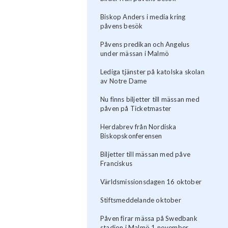
Biskop Anders i media kring
påvens besök
Påvens predikan och Angelus
under mässan i Malmö
Lediga tjänster på katolska skolan
av Notre Dame
Nu finns biljetter till mässan med
påven på Ticketmaster
Herdabrev från Nordiska
Biskopskonferensen
Biljetter till mässan med påve
Franciskus
Världsmissionsdagen 16 oktober
Stiftsmeddelande oktober
Påven firar mässa på Swedbank
stadion i Malmö 1 november