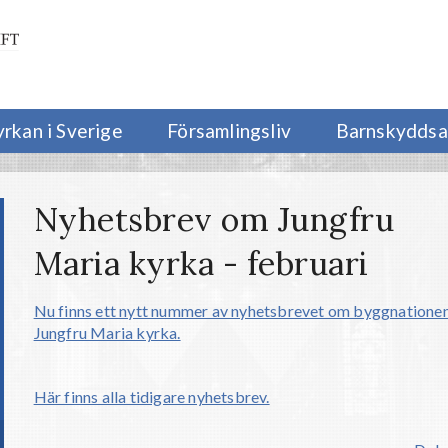
yrkan i Sverige
Församlingsliv
Barnskyddsa
Nyhetsbrev om Jungfru
Maria kyrka - februari
Nu finns ett nytt nummer av nyhetsbrevet om byggnatione
Jungfru Maria kyrka.
Här finns alla tidigare nyhetsbrev.