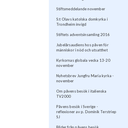
Stiftsmeddelande november
S:t Olavs katolska domkyrka i
Trondheim invigd
Stiftets adventsinsamling 2016
Jubelårsaudiens hos påven för
människor i nöd och utsatthet
Kyrkornas globala vecka 13-20
november
Nyhetsbrev Jungfru Maria kyrka -
november
Om påvens besök i italienska
TV2000
Påvens besök i Sverige -
reflexioner av p. Dominik Terstriep
SJ
Bilder från påvens besök