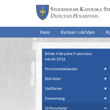
Hem
Kyrkan i världen
K
Bilder från påve Franciskus
besök 2016
Pressmeddelanden
Reträtter
Vallfärder
Evenemang
Stiftsnyheter