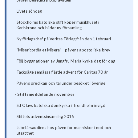
Syster Benedicta OSB avliden
Livets söndag
Stockholms katolska stift köper musikhuset i
Karlskrona och bildar ny församling
Ny förlagschef på Veritas Förlag från den 1 februari
”Misericordia et Misera” - påvens apostoliska brev
Följ byggnationen av Jungfru Maria kyrka dag för dag
Tacksägelsemässa fjärde advent för Caritas 70 år
Påvens predikan och tal under besöket i Sverige
Stiftsmeddelande november
S:t Olavs katolska domkyrka i Trondheim invigd
Stiftets adventsinsamling 2016
Jubelårsaudiens hos påven för människor i nöd och
utsatthet