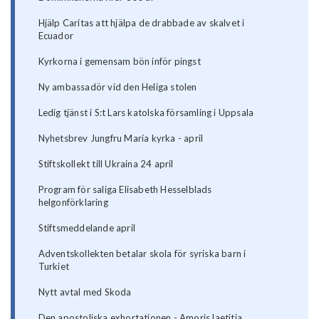
Hjälp Caritas att hjälpa de drabbade av skalvet i
Ecuador
Kyrkorna i gemensam bön inför pingst
Ny ambassadör vid den Heliga stolen
Ledig tjänst i S:t Lars katolska församling i Uppsala
Nyhetsbrev Jungfru Maria kyrka - april
Stiftskollekt till Ukraina 24 april
Program för saliga Elisabeth Hesselblads
helgonförklaring
Stiftsmeddelande april
Adventskollekten betalar skola för syriska barn i
Turkiet
Nytt avtal med Skoda
Den apostoliska exhortationen - Amoris laetitia