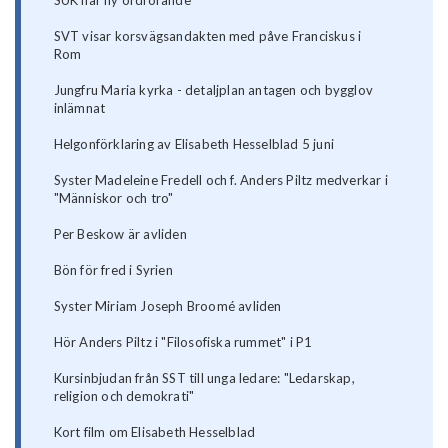
SUK har ny ordförande
SVT visar korsvägsandakten med påve Franciskus i
Rom
Jungfru Maria kyrka - detaljplan antagen och bygglov
inlämnat
Helgonförklaring av Elisabeth Hesselblad 5 juni
Syster Madeleine Fredell och f. Anders Piltz medverkar i
"Människor och tro"
Per Beskow är avliden
Bön för fred i Syrien
Syster Miriam Joseph Broomé avliden
Hör Anders Piltz i "Filosofiska rummet" i P1
Kursinbjudan från SST till unga ledare: "Ledarskap,
religion och demokrati"
Kort film om Elisabeth Hesselblad