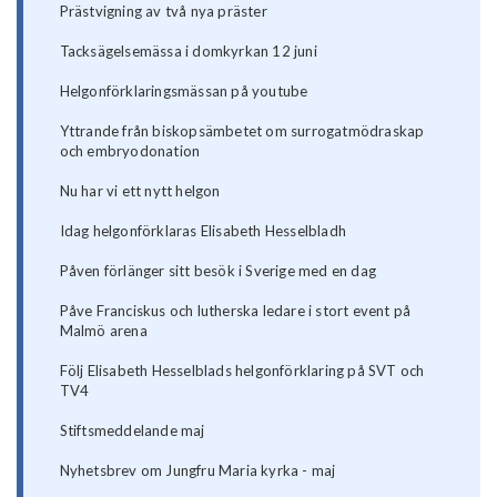
Prästvigning av två nya präster
Tacksägelsemässa i domkyrkan 12 juni
Helgonförklaringsmässan på youtube
Yttrande från biskopsämbetet om surrogatmödraskap
och embryodonation
Nu har vi ett nytt helgon
Idag helgonförklaras Elisabeth Hesselbladh
Påven förlänger sitt besök i Sverige med en dag
Påve Franciskus och lutherska ledare i stort event på
Malmö arena
Följ Elisabeth Hesselblads helgonförklaring på SVT och
TV4
Stiftsmeddelande maj
Nyhetsbrev om Jungfru Maria kyrka - maj