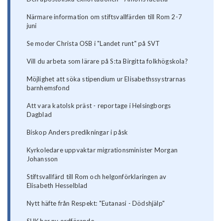
Närmare information om stiftsvallfärden till Rom 2-7
juni
Se moder Christa OSB i "Landet runt" på SVT
Vill du arbeta som lärare på S:ta Birgitta folkhögskola?
Möjlighet att söka stipendium ur Elisabethssystrarnas
barnhemsfond
Att vara katolsk präst - reportage i Helsingborgs
Dagblad
Biskop Anders predikningar i påsk
Kyrkoledare uppvaktar migrationsminister Morgan
Johansson
Stiftsvallfärd till Rom och helgonförklaringen av
Elisabeth Hesselblad
Nytt häfte från Respekt: "Eutanasi - Dödshjälp"