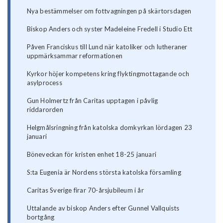
Nya bestämmelser om fottvagningen på skärtorsdagen
Biskop Anders och syster Madeleine Fredell i Studio Ett
Påven Franciskus till Lund när katoliker och lutheraner
uppmärksammar reformationen
Kyrkor höjer kompetens kring flyktingmottagande och
asylprocess
Gun Holmertz från Caritas upptagen i påvlig
riddarorden
Helgmålsringning från katolska domkyrkan lördagen 23
januari
Böneveckan för kristen enhet 18-25 januari
S:ta Eugenia är Nordens största katolska församling
Caritas Sverige firar 70-årsjubileum i år
Uttalande av biskop Anders efter Gunnel Vallquists
bortgång