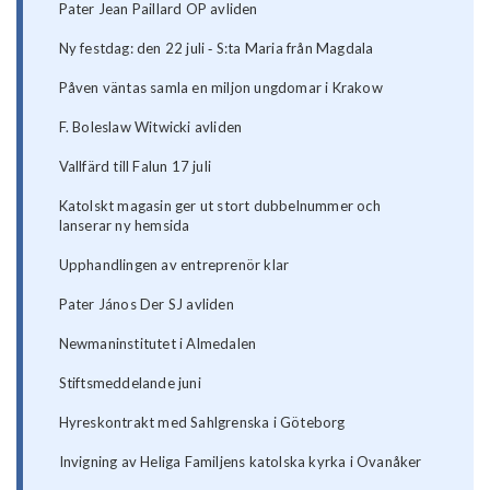
Pater Jean Paillard OP avliden
Ny festdag: den 22 juli ‐ S:ta Maria från Magdala
Påven väntas samla en miljon ungdomar i Krakow
F. Boleslaw Witwicki avliden
Vallfärd till Falun 17 juli
Katolskt magasin ger ut stort dubbelnummer och
lanserar ny hemsida
Upphandlingen av entreprenör klar
Pater János Der SJ avliden
Newmaninstitutet i Almedalen
Stiftsmeddelande juni
Hyreskontrakt med Sahlgrenska i Göteborg
Invigning av Heliga Familjens katolska kyrka i Ovanåker