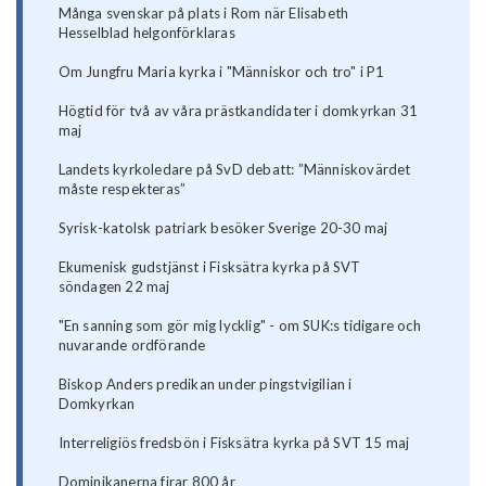
Många svenskar på plats i Rom när Elisabeth
Hesselblad helgonförklaras
Om Jungfru Maria kyrka i "Människor och tro" i P1
Högtid för två av våra prästkandidater i domkyrkan 31
maj
Landets kyrkoledare på SvD debatt: ”Människovärdet
måste respekteras”
Syrisk-katolsk patriark besöker Sverige 20-30 maj
Ekumenisk gudstjänst i Fisksätra kyrka på SVT
söndagen 22 maj
"En sanning som gör mig lycklig" - om SUK:s tidigare och
nuvarande ordförande
Biskop Anders predikan under pingstvigilian i
Domkyrkan
Interreligiös fredsbön i Fisksätra kyrka på SVT 15 maj
Dominikanerna firar 800 år