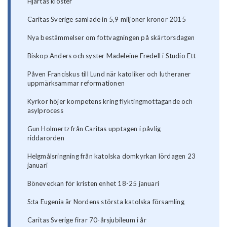
Hjärtas kloster
Caritas Sverige samlade in 5,9 miljoner kronor 2015
Nya bestämmelser om fottvagningen på skärtorsdagen
Biskop Anders och syster Madeleine Fredell i Studio Ett
Påven Franciskus till Lund när katoliker och lutheraner
uppmärksammar reformationen
Kyrkor höjer kompetens kring flyktingmottagande och
asylprocess
Gun Holmertz från Caritas upptagen i påvlig
riddarorden
Helgmålsringning från katolska domkyrkan lördagen 23
januari
Böneveckan för kristen enhet 18-25 januari
S:ta Eugenia är Nordens största katolska församling
Caritas Sverige firar 70-årsjubileum i år