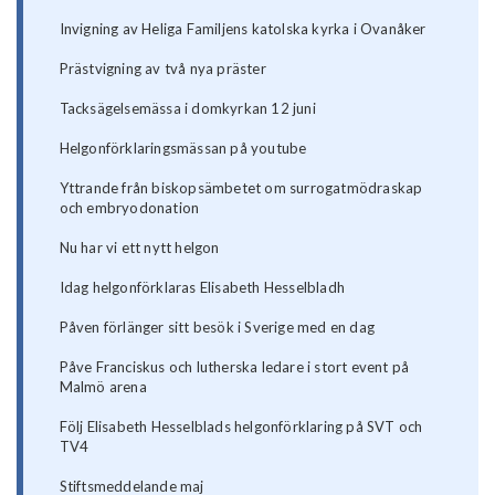
Invigning av Heliga Familjens katolska kyrka i Ovanåker
Prästvigning av två nya präster
Tacksägelsemässa i domkyrkan 12 juni
Helgonförklaringsmässan på youtube
Yttrande från biskopsämbetet om surrogatmödraskap
och embryodonation
Nu har vi ett nytt helgon
Idag helgonförklaras Elisabeth Hesselbladh
Påven förlänger sitt besök i Sverige med en dag
Påve Franciskus och lutherska ledare i stort event på
Malmö arena
Följ Elisabeth Hesselblads helgonförklaring på SVT och
TV4
Stiftsmeddelande maj