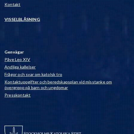
Kontakt
VISSELBLÅSNING
Genvägar
Påve Leo XIV
Andliga kallelser
Frågor och svar om katolsk tro
Kontaktuppgifter och beredskapsplan vid misstanke om
övergrepp på barn och ungdomar
Presskontakt