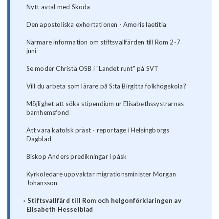
Nytt avtal med Skoda
Den apostoliska exhortationen - Amoris laetitia
Närmare information om stiftsvallfärden till Rom 2-7
juni
Se moder Christa OSB i "Landet runt" på SVT
Vill du arbeta som lärare på S:ta Birgitta folkhögskola?
Möjlighet att söka stipendium ur Elisabethssystrarnas
barnhemsfond
Att vara katolsk präst - reportage i Helsingborgs
Dagblad
Biskop Anders predikningar i påsk
Kyrkoledare uppvaktar migrationsminister Morgan
Johansson
Stiftsvallfärd till Rom och helgonförklaringen av
Elisabeth Hesselblad