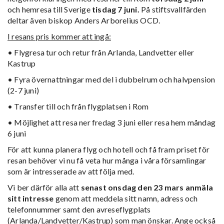
och hemresa till Sverige
tisdag
7 juni.
På stiftsvallfärden
deltar även biskop Anders Arborelius OCD.
I resans pris kommer att ingå:
• Flygresa tur och retur från Arlanda, Landvetter eller
Kastrup
• Fyra övernattningar med del i dubbelrum och halvpension
(2-7 juni)
• Transfer till och från flygplatsen i Rom
• Möjlighet att resa ner fredag 3 juni eller resa hem måndag
6 juni
För att kunna planera flyg och hotell och få fram priset för
resan behöver vi nu få veta hur många i våra församlingar
som är intresserade av att följa med.
Vi ber därför alla att
senast onsdag den 23 mars
anmäla
sitt intresse
genom att meddela sitt namn, adress och
telefonnummer samt den avreseflygplats
(Arlanda/Landvetter/Kastrup) som man önskar. Ange också