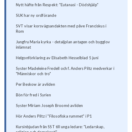
Nytt häfte från Respekt: "Eutanasi - Dödshjälp"
SUK har ny ordförande
SVT visar korsvägsandakten med påve Franciskus i
Rom
Jungfru Maria kyrka - detaljplan antagen och bygglov
inlämnat
Helgonförklaring av Elisabeth Hesselblad 5 juni
Syster Madeleine Fredell och f. Anders Piltz medverkar i
"Människor och tro"
Per Beskow är avliden
Bön för fred i Syrien
Syster Miriam Joseph Broomé avliden
Hör Anders Piltz i "Filosofiska rummet" i P1
Kursinbjudan från SST till unga ledare: "Ledarskap,
religion och demokrati"