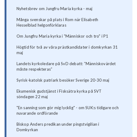
Nyhetsbrev om Jungfru Maria kyrka - maj
Många svenskar på plats i Rom när Elisabeth
Hesselblad helgonförklaras
Om Jungfru Maria kyrka i "Människor och tro" i P1
Högtid för två av våra prästkandidater i domkyrkan 31
maj
Landets kyrkoledare på SvD debatt: ”Människovärdet
måste respekteras”
Syrisk-katolsk patriark besöker Sverige 20-30 maj
Ekumenisk gudstjänst i Fisksätra kyrka på SVT
söndagen 22 maj
"En sanning som gör mig lycklig" - om SUK:s tidigare och
nuvarande ordförande
Biskop Anders predikan under pingstvigilian i
Domkyrkan