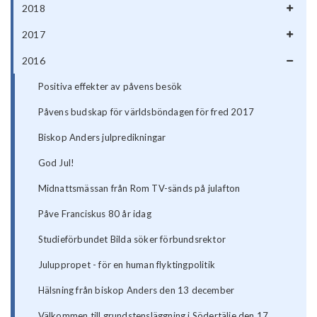
2018
2017
2016
Positiva effekter av påvens besök
Påvens budskap för världsböndagen för fred 2017
Biskop Anders julpredikningar
God Jul!
Midnattsmässan från Rom TV-sänds på julafton
Påve Franciskus 80 år idag
Studieförbundet Bilda söker förbundsrektor
Juluppropet - för en human flyktingpolitik
Hälsning från biskop Anders den 13 december
Välkommen till grundstensläggning i Södertälje den 17