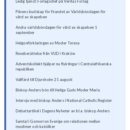
Ledig tjänst: Förlagschef på Veritas Förlag
Påvens budskap för firandet av Världsböndagen för
vård av skapelsen
Andra världsböndagen för vård av skapelsen 1
september
Helgonförklaringen av Moder Teresa
Reseberättelse från VUD i Kraków
Adventskollekt hjälper nu flyktingar i Centralafrikanska
republiken
Vallfärd till Djursholm 21 augusti
Biskop Anders bön till Heliga Guds Moder Maria
Intervju med biskop Anders i National Catholic Register
Debattartikel i Dagens Nyheter av bl.a. biskop Anders
Samtal i Gomorron Sverige om relationen mellan
muslimer och katoliker