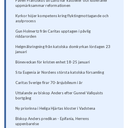
Påven Franciskus till Lund när katoliker och lutheraner
uppmärksammar reformationen
Kyrkor höjer kompetens kring flyktingmottagande och
asylprocess
Gun Holmertz från Caritas upptagen i påvlig
riddarorden
Helgmålsringning från katolska domkyrkan lördagen 23
januari
Böneveckan för kristen enhet 18-25 januari
S:ta Eugenia är Nordens största katolska församling
Caritas Sverige firar 70-årsjubileum i år
Uttalande av biskop Anders efter Gunnel Vallquists
bortgång
Ny priorinna i Heliga Hjärtas kloster i Vadstena
Biskop Anders predikan - Epifania, Herrens
uppenbarelse