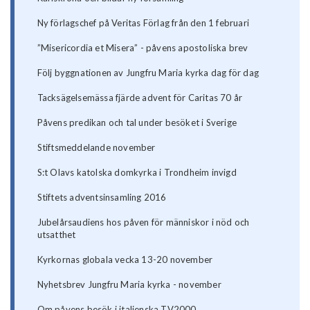
Ny förlagschef på Veritas Förlag från den 1 februari
”Misericordia et Misera” - påvens apostoliska brev
Följ byggnationen av Jungfru Maria kyrka dag för dag
Tacksägelsemässa fjärde advent för Caritas 70 år
Påvens predikan och tal under besöket i Sverige
Stiftsmeddelande november
S:t Olavs katolska domkyrka i Trondheim invigd
Stiftets adventsinsamling 2016
Jubelårsaudiens hos påven för människor i nöd och
utsatthet
Kyrkornas globala vecka 13-20 november
Nyhetsbrev Jungfru Maria kyrka - november
Om påvens besök i italienska TV2000