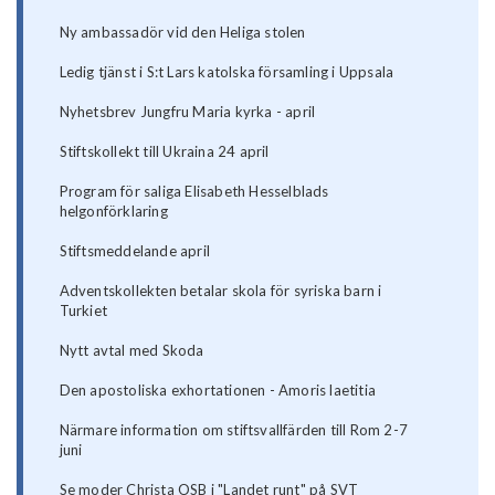
Ny ambassadör vid den Heliga stolen
Ledig tjänst i S:t Lars katolska församling i Uppsala
Nyhetsbrev Jungfru Maria kyrka - april
Stiftskollekt till Ukraina 24 april
Program för saliga Elisabeth Hesselblads
helgonförklaring
Stiftsmeddelande april
Adventskollekten betalar skola för syriska barn i
Turkiet
Nytt avtal med Skoda
Den apostoliska exhortationen - Amoris laetitia
Närmare information om stiftsvallfärden till Rom 2-7
juni
Se moder Christa OSB i "Landet runt" på SVT