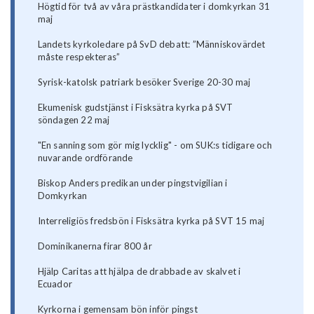
Högtid för två av våra prästkandidater i domkyrkan 31
maj
Landets kyrkoledare på SvD debatt: ”Människovärdet
måste respekteras”
Syrisk-katolsk patriark besöker Sverige 20-30 maj
Ekumenisk gudstjänst i Fisksätra kyrka på SVT
söndagen 22 maj
"En sanning som gör mig lycklig" - om SUK:s tidigare och
nuvarande ordförande
Biskop Anders predikan under pingstvigilian i
Domkyrkan
Interreligiös fredsbön i Fisksätra kyrka på SVT 15 maj
Dominikanerna firar 800 år
Hjälp Caritas att hjälpa de drabbade av skalvet i
Ecuador
Kyrkorna i gemensam bön inför pingst