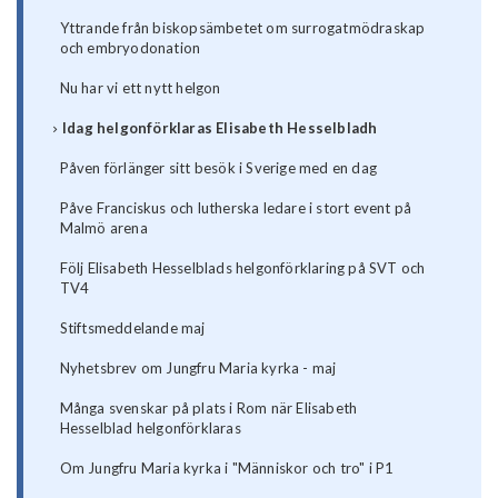
Yttrande från biskopsämbetet om surrogatmödraskap
och embryodonation
Nu har vi ett nytt helgon
Idag helgonförklaras Elisabeth Hesselbladh
Påven förlänger sitt besök i Sverige med en dag
Påve Franciskus och lutherska ledare i stort event på
Malmö arena
Följ Elisabeth Hesselblads helgonförklaring på SVT och
TV4
Stiftsmeddelande maj
Nyhetsbrev om Jungfru Maria kyrka - maj
Många svenskar på plats i Rom när Elisabeth
Hesselblad helgonförklaras
Om Jungfru Maria kyrka i "Människor och tro" i P1