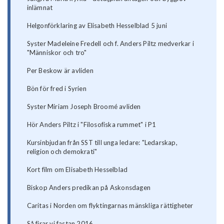
inlämnat
Helgonförklaring av Elisabeth Hesselblad 5 juni
Syster Madeleine Fredell och f. Anders Piltz medverkar i
"Människor och tro"
Per Beskow är avliden
Bön för fred i Syrien
Syster Miriam Joseph Broomé avliden
Hör Anders Piltz i "Filosofiska rummet" i P1
Kursinbjudan från SST till unga ledare: "Ledarskap,
religion och demokrati"
Kort film om Elisabeth Hesselblad
Biskop Anders predikan på Askonsdagen
Caritas i Norden om flyktingarnas mänskliga rättigheter
Så firar vi fastan 2016