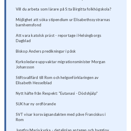
Vill du arbeta som lärare på S:ta Birgitta folkhögskola?
Möjlighet att söka stipendium ur Elisabethssystrarnas
barnhemsfond
Att vara katolsk präst - reportage i Helsingborgs
Dagblad
Biskop Anders predikningar i påsk
Kyrkoledare uppvaktar migrationsminister Morgan
Johansson
Stiftsvallfärd till Rom och helgonförklaringen av
Elisabeth Hesselblad
Nytt häfte från Respekt: "Eutanasi - Dödshjälp"
SUK har ny ordförande
SVT visar korsvägsandakten med påve Franciskus i
Rom
Jungfru Maria kyrka - detaljplan antagen och bygglov