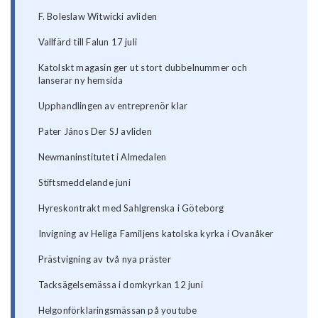
F. Boleslaw Witwicki avliden
Vallfärd till Falun 17 juli
Katolskt magasin ger ut stort dubbelnummer och
lanserar ny hemsida
Upphandlingen av entreprenör klar
Pater János Der SJ avliden
Newmaninstitutet i Almedalen
Stiftsmeddelande juni
Hyreskontrakt med Sahlgrenska i Göteborg
Invigning av Heliga Familjens katolska kyrka i Ovanåker
Prästvigning av två nya präster
Tacksägelsemässa i domkyrkan 12 juni
Helgonförklaringsmässan på youtube