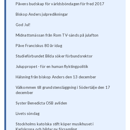
Påvens budskap för världsböndagen för fred 2017
Biskop Anders julpredikningar
God Jul!
Midnattsmässan från Rom TV-sänds på julafton
Påve Franciskus 80 år idag
Studieförbundet Bilda söker förbundsrektor
Juluppropet - för en human flyktingpolitik
Hälsning från biskop Anders den 13 december
Välkommen till grundstensläggning i Södertälje den 17
december
Syster Benedicta OSB avliden
Livets söndag
Stockholms katolska stift köper musikhuset i
Karlskrona och bildar ny församling