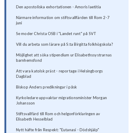
Den apostoliska exhortationen - Amoris laetitia
Närmare information om stiftsvallfärden till Rom 2-7
juni
Se moder Christa OSB i "Landet runt" på SVT
Vill du arbeta som lärare på S:ta Birgitta folkhögskola?
Möjlighet att söka stipendium ur Elisabethssystrarnas
barnhemsfond
Att vara katolsk präst - reportage i Helsingborgs
Dagblad
Biskop Anders predikningar i påsk
Kyrkoledare uppvaktar migrationsminister Morgan
Johansson
Stiftsvallfärd till Rom och helgonförklaringen av
Elisabeth Hesselblad
Nytt häfte från Respekt: "Eutanasi - Dödshjälp"