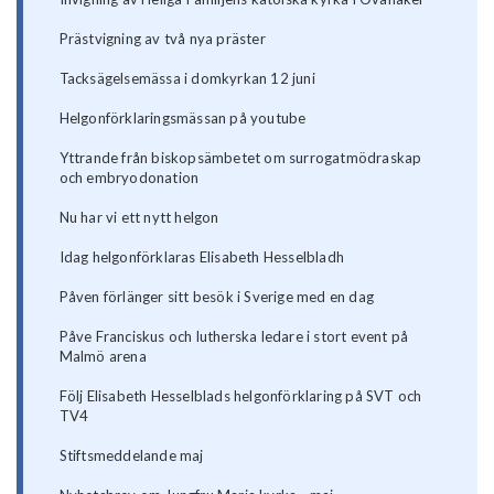
Prästvigning av två nya präster
Tacksägelsemässa i domkyrkan 12 juni
Helgonförklaringsmässan på youtube
Yttrande från biskopsämbetet om surrogatmödraskap
och embryodonation
Nu har vi ett nytt helgon
Idag helgonförklaras Elisabeth Hesselbladh
Påven förlänger sitt besök i Sverige med en dag
Påve Franciskus och lutherska ledare i stort event på
Malmö arena
Följ Elisabeth Hesselblads helgonförklaring på SVT och
TV4
Stiftsmeddelande maj