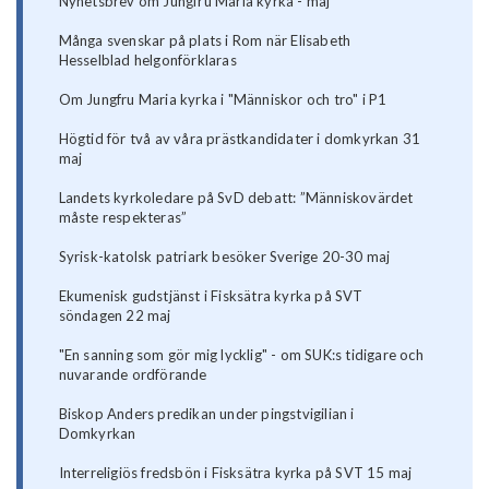
Nyhetsbrev om Jungfru Maria kyrka - maj
Många svenskar på plats i Rom när Elisabeth
Hesselblad helgonförklaras
Om Jungfru Maria kyrka i "Människor och tro" i P1
Högtid för två av våra prästkandidater i domkyrkan 31
maj
Landets kyrkoledare på SvD debatt: ”Människovärdet
måste respekteras”
Syrisk-katolsk patriark besöker Sverige 20-30 maj
Ekumenisk gudstjänst i Fisksätra kyrka på SVT
söndagen 22 maj
"En sanning som gör mig lycklig" - om SUK:s tidigare och
nuvarande ordförande
Biskop Anders predikan under pingstvigilian i
Domkyrkan
Interreligiös fredsbön i Fisksätra kyrka på SVT 15 maj