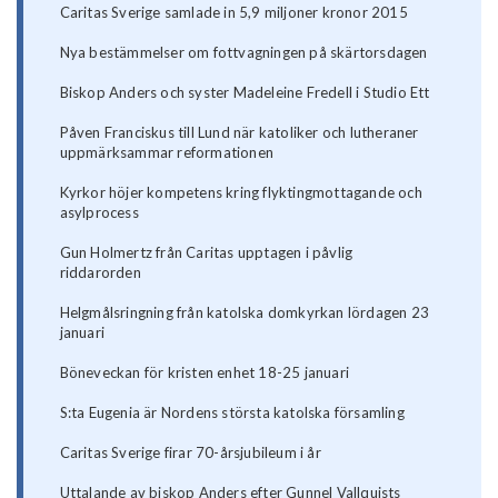
Caritas Sverige samlade in 5,9 miljoner kronor 2015
Nya bestämmelser om fottvagningen på skärtorsdagen
Biskop Anders och syster Madeleine Fredell i Studio Ett
Påven Franciskus till Lund när katoliker och lutheraner
uppmärksammar reformationen
Kyrkor höjer kompetens kring flyktingmottagande och
asylprocess
Gun Holmertz från Caritas upptagen i påvlig
riddarorden
Helgmålsringning från katolska domkyrkan lördagen 23
januari
Böneveckan för kristen enhet 18-25 januari
S:ta Eugenia är Nordens största katolska församling
Caritas Sverige firar 70-årsjubileum i år
Uttalande av biskop Anders efter Gunnel Vallquists