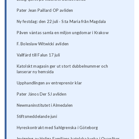
Pater Jean Paillard OP avliden
Ny festdag: den 22 juli ‐ S:ta Maria från Magdala
Påven väntas samla en miljon ungdomar i Krakow
F. Boleslaw Witwicki avliden
Vallfärd till Falun 17 juli
Katolskt magasin ger ut stort dubbelnummer och
lanserar ny hemsida
Upphandlingen av entreprenör klar
Pater János Der SJ avliden
Newmaninstitutet i Almedalen
Stiftsmeddelande juni
Hyreskontrakt med Sahlgrenska i Göteborg
Invigning av Heliga Familjens katolska kyrka i Ovanåker