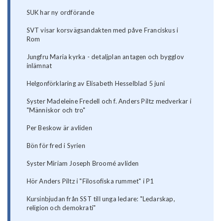
SUK har ny ordförande
SVT visar korsvägsandakten med påve Franciskus i
Rom
Jungfru Maria kyrka - detaljplan antagen och bygglov
inlämnat
Helgonförklaring av Elisabeth Hesselblad 5 juni
Syster Madeleine Fredell och f. Anders Piltz medverkar i
"Människor och tro"
Per Beskow är avliden
Bön för fred i Syrien
Syster Miriam Joseph Broomé avliden
Hör Anders Piltz i "Filosofiska rummet" i P1
Kursinbjudan från SST till unga ledare: "Ledarskap,
religion och demokrati"