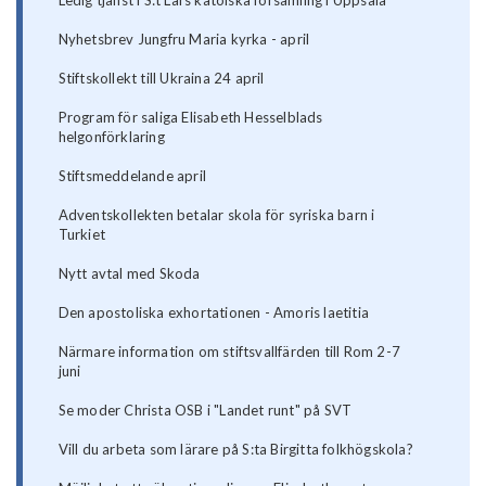
Ledig tjänst i S:t Lars katolska församling i Uppsala
Nyhetsbrev Jungfru Maria kyrka - april
Stiftskollekt till Ukraina 24 april
Program för saliga Elisabeth Hesselblads
helgonförklaring
Stiftsmeddelande april
Adventskollekten betalar skola för syriska barn i
Turkiet
Nytt avtal med Skoda
Den apostoliska exhortationen - Amoris laetitia
Närmare information om stiftsvallfärden till Rom 2-7
juni
Se moder Christa OSB i "Landet runt" på SVT
Vill du arbeta som lärare på S:ta Birgitta folkhögskola?