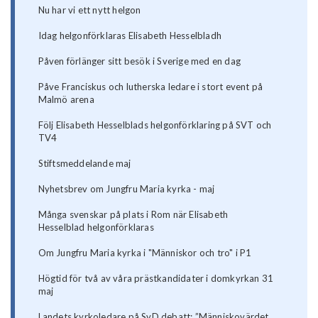
Nu har vi ett nytt helgon
Idag helgonförklaras Elisabeth Hesselbladh
Påven förlänger sitt besök i Sverige med en dag
Påve Franciskus och lutherska ledare i stort event på
Malmö arena
Följ Elisabeth Hesselblads helgonförklaring på SVT och
TV4
Stiftsmeddelande maj
Nyhetsbrev om Jungfru Maria kyrka - maj
Många svenskar på plats i Rom när Elisabeth
Hesselblad helgonförklaras
Om Jungfru Maria kyrka i "Människor och tro" i P1
Högtid för två av våra prästkandidater i domkyrkan 31
maj
Landets kyrkoledare på SvD debatt: ”Människovärdet