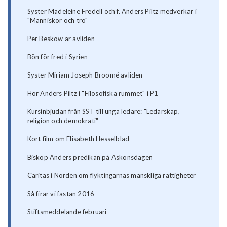
Syster Madeleine Fredell och f. Anders Piltz medverkar i
"Människor och tro"
Per Beskow är avliden
Bön för fred i Syrien
Syster Miriam Joseph Broomé avliden
Hör Anders Piltz i "Filosofiska rummet" i P1
Kursinbjudan från SST till unga ledare: "Ledarskap,
religion och demokrati"
Kort film om Elisabeth Hesselblad
Biskop Anders predikan på Askonsdagen
Caritas i Norden om flyktingarnas mänskliga rättigheter
Så firar vi fastan 2016
Stiftsmeddelande februari