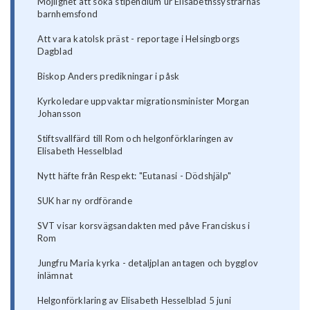
Möjlighet att söka stipendium ur Elisabethssystrarnas
barnhemsfond
Att vara katolsk präst - reportage i Helsingborgs
Dagblad
Biskop Anders predikningar i påsk
Kyrkoledare uppvaktar migrationsminister Morgan
Johansson
Stiftsvallfärd till Rom och helgonförklaringen av
Elisabeth Hesselblad
Nytt häfte från Respekt: "Eutanasi - Dödshjälp"
SUK har ny ordförande
SVT visar korsvägsandakten med påve Franciskus i
Rom
Jungfru Maria kyrka - detaljplan antagen och bygglov
inlämnat
Helgonförklaring av Elisabeth Hesselblad 5 juni