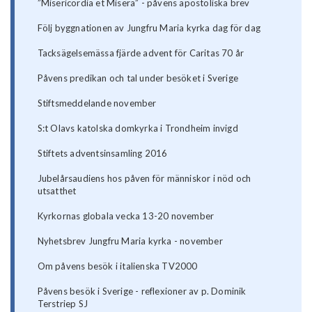
”Misericordia et Misera” - påvens apostoliska brev
Följ byggnationen av Jungfru Maria kyrka dag för dag
Tacksägelsemässa fjärde advent för Caritas 70 år
Påvens predikan och tal under besöket i Sverige
Stiftsmeddelande november
S:t Olavs katolska domkyrka i Trondheim invigd
Stiftets adventsinsamling 2016
Jubelårsaudiens hos påven för människor i nöd och
utsatthet
Kyrkornas globala vecka 13-20 november
Nyhetsbrev Jungfru Maria kyrka - november
Om påvens besök i italienska TV2000
Påvens besök i Sverige - reflexioner av p. Dominik
Terstriep SJ