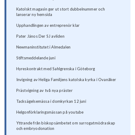
Katolskt magasin ger ut stort dubbelnummer och
lanserar ny hemsida
Upphandlingen av entreprenör klar
Pater János Der SJ avliden
Newmaninstitutet i Almedalen
Stiftsmeddelande juni
Hyreskontrakt med Sahlgrenska i Göteborg
Invigning av Heliga Familjens katolska kyrka i Ovanåker
Prästvigning av två nya präster
Tacksägelsemässa i domkyrkan 12 juni
Helgonförklaringsmässan på youtube
Yttrande från biskopsämbetet om surrogatmödraskap
och embryodonation