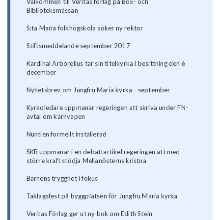
Välkommen till Veritas förlag på Bok- och
Biblioteksmässan
S:ta Maria folkhögskola söker ny rektor
Stiftsmeddelande september 2017
Kardinal Arborelius tar sin titelkyrka i besittning den 6
december
Nyhetsbrev om Jungfru Maria kyrka - september
Kyrkoledare uppmanar regeringen att skriva under FN-
avtal om kärnvapen
Nuntien formellt installerad
SKR uppmanar i en debattartikel regeringen att med
större kraft stödja Mellanösterns kristna
Barnens trygghet i fokus
Taklagsfest på byggplatsen för Jungfru Maria kyrka
Veritas Förlag ger ut ny bok om Edith Stein