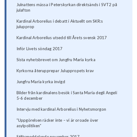
Julnattens mässa i Peterskyrkan direktsänds i SVT2 på
julafton
Kardinal Arborelius i debatt i Aktuellt om SKR:s
julupprop
Kardinal Arborelius utsedd till Årets svensk 2017
Inför Livets söndag 2017
Sista nyhetsbrevet om Jungfru Maria kyrka
​Kyrkorna återupprepar Juluppropets krav
Jungfru Maria kyrka invigd
Bilder från kardinalens besök i Santa Maria degli Angeli
5-6 december
Intervju med kardinal Arborelius i Nyhetsmorgon
”Uppgörelsen räcker inte – vi är oroade över
asylpolitiken”
Stiftsmeddelande november 2017