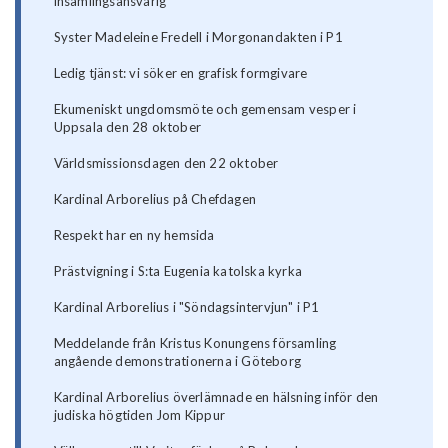
insamlingsansvarig
Syster Madeleine Fredell i Morgonandakten i P1
Ledig tjänst: vi söker en grafisk formgivare
Ekumeniskt ungdomsmöte och gemensam vesper i
Uppsala den 28 oktober
Världsmissionsdagen den 22 oktober
Kardinal Arborelius på Chefdagen
Respekt har en ny hemsida
Prästvigning i S:ta Eugenia katolska kyrka
Kardinal Arborelius i "Söndagsintervjun" i P1
Meddelande från Kristus Konungens församling
angående demonstrationerna i Göteborg
Kardinal Arborelius överlämnade en hälsning inför den
judiska högtiden Jom Kippur