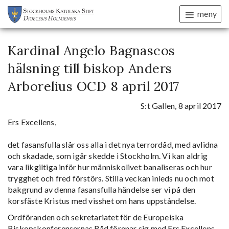
meny
Kardinal Angelo Bagnascos
hälsning till biskop Anders
Arborelius OCD 8 april 2017
S:t Gallen, 8 april 2017
Ers Excellens,
det fasansfulla slår oss alla i det nya terrordåd, med avlidna
och skadade, som igår skedde i Stockholm. Vi kan aldrig
vara likgiltiga inför hur människolivet banaliseras och hur
trygghet och fred förstörs. Stilla veckan inleds nu och mot
bakgrund av denna fasansfulla händelse ser vi på den
korsfäste Kristus med visshet om hans uppståndelse.
Ordföranden och sekretariatet för de Europeiska
Biskopskonferensernas Råd förenar sig med Ers Excellens,