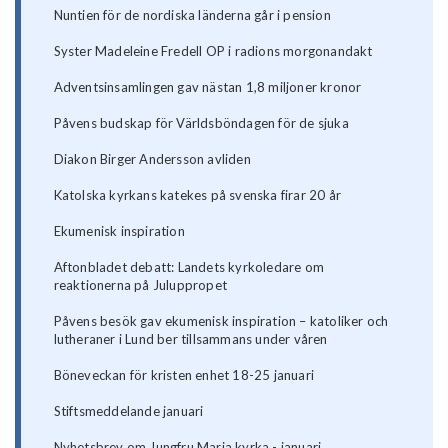
Nuntien för de nordiska länderna går i pension
Syster Madeleine Fredell OP i radions morgonandakt
Adventsinsamlingen gav nästan 1,8 miljoner kronor
Påvens budskap för Världsböndagen för de sjuka
Diakon Birger Andersson avliden
Katolska kyrkans katekes på svenska firar 20 år
Ekumenisk inspiration
Aftonbladet debatt: Landets kyrkoledare om
reaktionerna på Juluppropet
Påvens besök gav ekumenisk inspiration – katoliker och
lutheraner i Lund ber tillsammans under våren
Böneveckan för kristen enhet 18-25 januari
Stiftsmeddelande januari
Nyhetsbrev om Jungfru Maria kyrka - januari