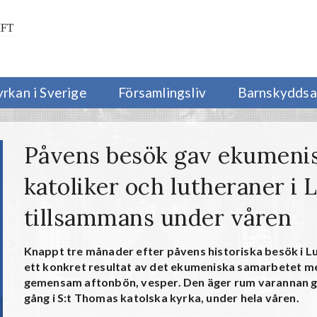
yrkan i Sverige
Församlingsliv
Barnskyddsa
Påvens besök gav ekumenis
katoliker och lutheraner i 
tillsammans under våren
Knappt tre månader efter påvens historiska besök i L
ett konkret resultat av det ekumeniska samarbetet mel
gemensam aftonbön, vesper. Den äger rum varannan g
gång i S:t Thomas katolska kyrka, under hela våren.