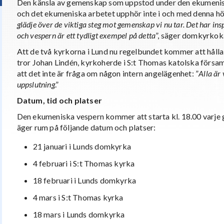
Den känsla av gemenskap som uppstod under den ekumenisk
och det ekumeniska arbetet upphör inte i och med denna hö
glädje över de viktiga steg mot gemenskap vi nu tar. Det har ins
och vespern är ett tydligt exempel på detta
”, säger domkyrkok
Att de två kyrkorna i Lund nu regelbundet kommer att hål
tror Johan Lindén, kyrkoherde i S:t Thomas katolska försam
att det inte är fråga om någon intern angelägenhet: ”
Alla är
uppslutning
.”
Datum, tid och platser
Den ekumeniska vespern kommer att starta kl. 18.00 varje 
äger rum på följande datum och platser:
21 januari i Lunds domkyrka
4 februari i S:t Thomas kyrka
18 februari i Lunds domkyrka
4 mars i S:t Thomas kyrka
18 mars i Lunds domkyrka