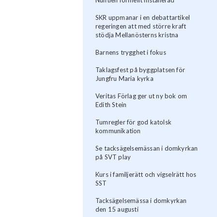
SKR uppmanar i en debattartikel
regeringen att med större kraft
stödja Mellanösterns kristna
Barnens trygghet i fokus
Taklagsfest på byggplatsen för
Jungfru Maria kyrka
Veritas Förlag ger ut ny bok om
Edith Stein
Tumregler för god katolsk
kommunikation
Se tacksägelsemässan i domkyrkan
på SVT play
Kurs i familjerätt och vigselrätt hos
SST
Tacksägelsemässa i domkyrkan
den 15 augusti