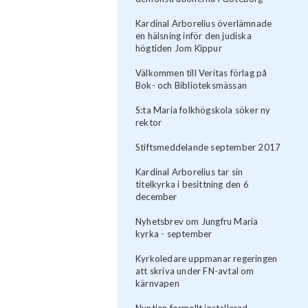
Kardinal Arborelius överlämnade
en hälsning inför den judiska
högtiden Jom Kippur
Välkommen till Veritas förlag på
Bok- och Biblioteksmässan
S:ta Maria folkhögskola söker ny
rektor
Stiftsmeddelande september 2017
Kardinal Arborelius tar sin
titelkyrka i besittning den 6
december
Nyhetsbrev om Jungfru Maria
kyrka - september
Kyrkoledare uppmanar regeringen
att skriva under FN-avtal om
kärnvapen
Nuntien formellt installerad