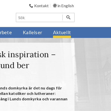
Kontakt
in English
rbete
Kallelser
Aktuellt
k inspiration –
Lund ber
unds domkyrka är det nu dags för
lan katoliker och lutheraner:
ång i Lunds domkyrka och varannan