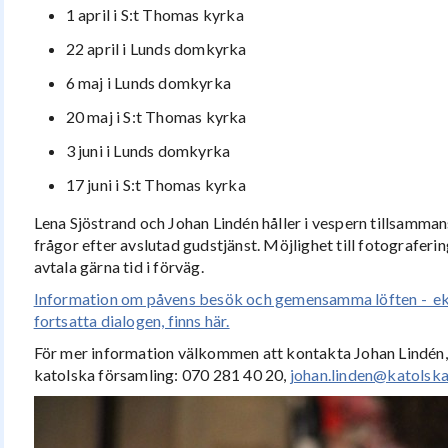
1 april i S:t Thomas kyrka
22 april i Lunds domkyrka
6 maj i Lunds domkyrka
20 maj i S:t Thomas kyrka
3 juni i Lunds domkyrka
17 juni i S:t Thomas kyrka
Lena Sjöstrand och Johan Lindén håller i vespern tillsammans
frågor efter avslutad gudstjänst. Möjlighet till fotograferi
avtala gärna tid i förväg.
Information om påvens besök och gemensamma löften - eku
fortsatta dialogen, finns här.
För mer information välkommen att kontakta Johan Lindén,
katolska församling: 070 281 40 20,
johan.linden@katolsk