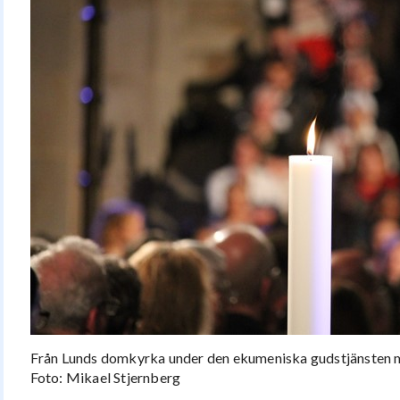
Från Lunds domkyrka under den ekumeniska gudstjänsten m
Foto: Mikael Stjernberg