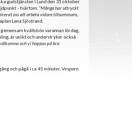
a gudstjänsten i Lund den 31 oktober
jdpunkt - tvärtom. ”
Många har uttryckt
pirerat oss att arbeta vidare tillsammans,
aplan Lena Sjöstrand.
la gemensam kvällsbön varannan lördag,
ling, är unikt och understryker också
 välkomna och vi hoppas på bra
gång och pågå i ca 45 minuter. Vespern