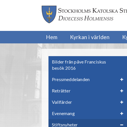
Hem
Kyrkan i världen
K
Bilder från påve Franciskus
besök 2016
Pressmeddelanden
Reträtter
Vallfärder
Evenemang
Stiftsnyheter