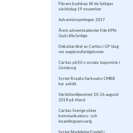
Påvens budskap till de fattigas
världsdag 19 november
Adventsinsamlingen 2017
Årets adventskalender från KPN:
Guds lille fattige
Debattartikel av Caritas i GP idag
om ungdomsfattigdomen
Caritas på EU:s sociala toppmöte i
Göteborg
Syster Rozalia Sarkowicz CMBB
har avlidit
Världsfamiljemötet 20-26 augusti
2018 på Irland
Caritas Sverige söker
kommunikations- och
insamlingsansvarig
Syster Madeleine Fredell i