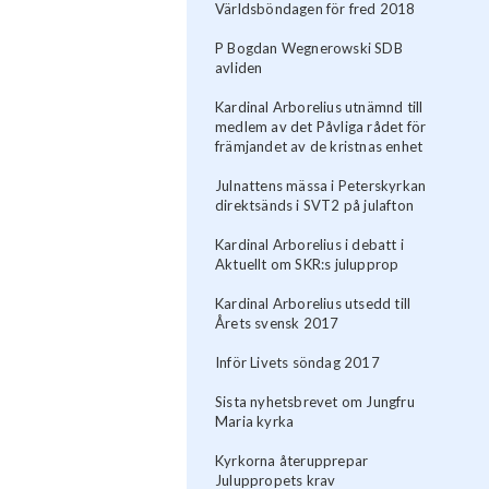
Världsböndagen för fred 2018
P Bogdan Wegnerowski SDB
avliden
Kardinal Arborelius utnämnd till
medlem av det Påvliga rådet för
främjandet av de kristnas enhet
Julnattens mässa i Peterskyrkan
direktsänds i SVT2 på julafton
Kardinal Arborelius i debatt i
Aktuellt om SKR:s julupprop
Kardinal Arborelius utsedd till
Årets svensk 2017
Inför Livets söndag 2017
Sista nyhetsbrevet om Jungfru
Maria kyrka
​Kyrkorna återupprepar
Juluppropets krav