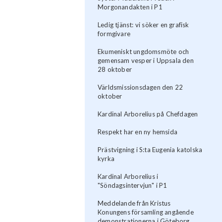
Morgonandakten i P1
Ledig tjänst: vi söker en grafisk
formgivare
Ekumeniskt ungdomsmöte och
gemensam vesper i Uppsala den
28 oktober
Världsmissionsdagen den 22
oktober
Kardinal Arborelius på Chefdagen
Respekt har en ny hemsida
Prästvigning i S:ta Eugenia katolska
kyrka
Kardinal Arborelius i
"Söndagsintervjun" i P1
Meddelande från Kristus
Konungens församling angående
demonstrationerna i Göteborg