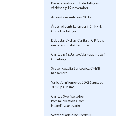
Påvens budskap till de fattigas
världsdag 19 november
Adventsinsamlingen 2017
Årets adventskalender från KPN:
Guds lille fattige
Debattartikel av Caritas i GP idag
om ungdomsfattigdomen
Caritas på EU:s sociala toppmöte i
Göteborg
Syster Rozalia Sarkowicz CMBB
har avlidit
Världsfamiljemötet 20-26 augusti
2018 på Irland
Caritas Sverige söker
kommunikations- och
insamlingsansvarig
Syster Madeleine Fredell i