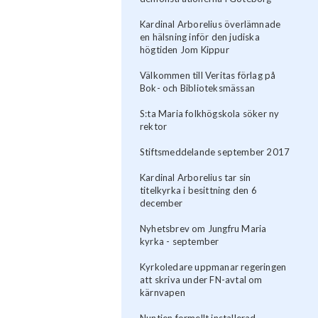
Kardinal Arborelius överlämnade
en hälsning inför den judiska
högtiden Jom Kippur
Välkommen till Veritas förlag på
Bok- och Biblioteksmässan
S:ta Maria folkhögskola söker ny
rektor
Stiftsmeddelande september 2017
Kardinal Arborelius tar sin
titelkyrka i besittning den 6
december
Nyhetsbrev om Jungfru Maria
kyrka - september
Kyrkoledare uppmanar regeringen
att skriva under FN-avtal om
kärnvapen
Nuntien formellt installerad