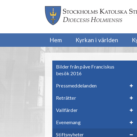
Hem
Kyrkan i världen
K
Bilder från påve Franciskus
besök 2016
Pressmeddelanden
Reträtter
Vallfärder
Evenemang
Stiftsnyheter