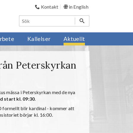
Kontakt
in English
rbete
Kallelser
Aktuellt
rån Peterskyrkan
iskus mässa i Peterskyrkan med de nya
start kl. 09:30
.
 formellt blir kardinal - kommer att
nsistoriet börjar kl. 16:00.