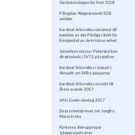
Världsböndagen för fred 2018
P Bogdan Wegnerowski SDB
avliden
Kardinal Arborelius utnämnd till
medlem av det Påvliga rådet för
främjandet av de kristnas enhet
Julnattens mässa i Peterskyrkan
direktsänds i SVT2 på julafton
Kardinal Arborelius i debatt i
Aktuellt om SKR:s julupprop
Kardinal Arborelius utsedd till
Årets svensk 2017
Inför Livets söndag 2017
Sista nyhetsbrevet om Jungfru
Maria kyrka
​Kyrkorna återupprepar
Juluppropets krav