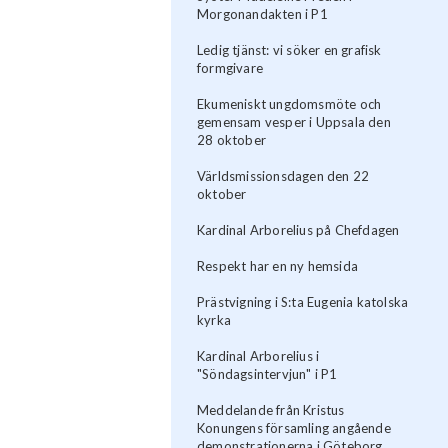
Morgonandakten i P1
Ledig tjänst: vi söker en grafisk
formgivare
Ekumeniskt ungdomsmöte och
gemensam vesper i Uppsala den
28 oktober
Världsmissionsdagen den 22
oktober
Kardinal Arborelius på Chefdagen
Respekt har en ny hemsida
Prästvigning i S:ta Eugenia katolska
kyrka
Kardinal Arborelius i
"Söndagsintervjun" i P1
Meddelande från Kristus
Konungens församling angående
demonstrationerna i Göteborg