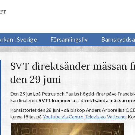
yrkan i Sverige
Församlingsliv
Barnskyddsa
SVT direktsänder mässan f
den 29 juni
Den 29 juni, på Petrus och Paulus högtid, firar påve Franc
kardinalerna.
SVT1 kommer att direktsända mässan med 
Konsistoriet den 28 juni - då biskop Anders Arborelius OCD
kunna följas på
Youtube via Centro Televisivo Vaticano
. Ko