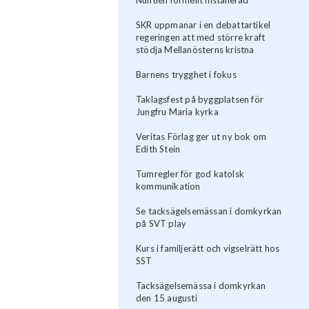
SKR uppmanar i en debattartikel
regeringen att med större kraft
stödja Mellanösterns kristna
Barnens trygghet i fokus
Taklagsfest på byggplatsen för
Jungfru Maria kyrka
Veritas Förlag ger ut ny bok om
Edith Stein
Tumregler för god katolsk
kommunikation
Se tacksägelsemässan i domkyrkan
på SVT play
Kurs i familjerätt och vigselrätt hos
SST
Tacksägelsemässa i domkyrkan
den 15 augusti