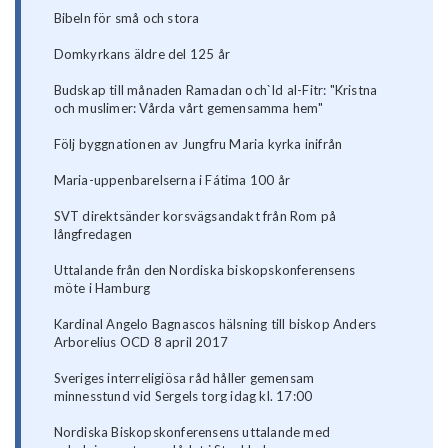
Bibeln för små och stora
Domkyrkans äldre del 125 år
Budskap till månaden Ramadan och`Id al-Fitr: "Kristna
och muslimer: Vårda vårt gemensamma hem"
Följ byggnationen av Jungfru Maria kyrka inifrån
Maria-uppenbarelserna i Fátima 100 år
SVT direktsänder korsvägsandakt från Rom på
långfredagen
Uttalande från den Nordiska biskopskonferensens
möte i Hamburg
Kardinal Angelo Bagnascos hälsning till biskop Anders
Arborelius OCD 8 april 2017
Sveriges interreligiösa råd håller gemensam
minnesstund vid Sergels torg idag kl. 17:00
Nordiska Biskopskonferensens uttalande med