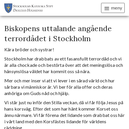
meny
Biskopens uttalande angående
terrordådet i Stockholm
Kära bröder och systrar!
Stockholm har drabbats av ett fasansfullt terrordåd och vi
är alla chockade och bestörta över att det meningslösa och
hänsynslösa våldet har kommit oss så nära.
Mer och mer inser vi att vi lever i en sårad värld och hur
sårbara vi människor är. Vi ber för alla offer och deras
anhöriga om Guds nåd och hjälp.
Vi står just nu inför den Stilla veckan, då vi får följa Jesus på
hans korsväg. Efter det som har hänt kommer Korset oss
ännu närmare. Vi får förena det lidande som drabbat oss här
i vårt land med den Korsfästes lidande för världens
räddning.