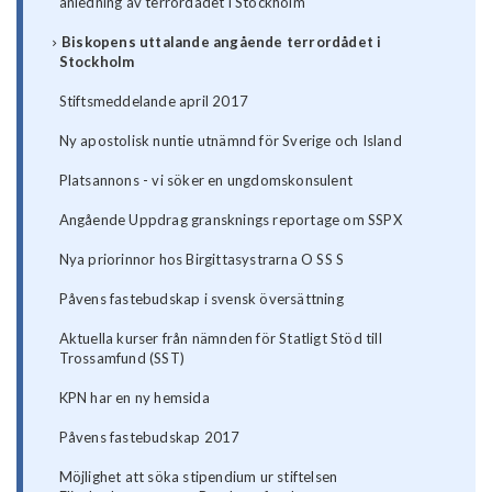
anledning av terrordådet i Stockholm
Biskopens uttalande angående terrordådet i
Stockholm
Stiftsmeddelande april 2017
Ny apostolisk nuntie utnämnd för Sverige och Island
Platsannons - vi söker en ungdomskonsulent
Angående Uppdrag gransknings reportage om SSPX
Nya priorinnor hos Birgittasystrarna O SS S
Påvens fastebudskap i svensk översättning
Aktuella kurser från nämnden för Statligt Stöd till
Trossamfund (SST)
KPN har en ny hemsida
Påvens fastebudskap 2017
Möjlighet att söka stipendium ur stiftelsen