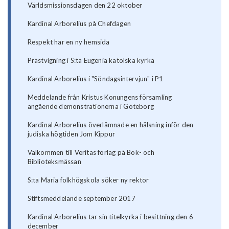
Världsmissionsdagen den 22 oktober
Kardinal Arborelius på Chefdagen
Respekt har en ny hemsida
Prästvigning i S:ta Eugenia katolska kyrka
Kardinal Arborelius i "Söndagsintervjun" i P1
Meddelande från Kristus Konungens församling
angående demonstrationerna i Göteborg
Kardinal Arborelius överlämnade en hälsning inför den
judiska högtiden Jom Kippur
Välkommen till Veritas förlag på Bok- och
Biblioteksmässan
S:ta Maria folkhögskola söker ny rektor
Stiftsmeddelande september 2017
Kardinal Arborelius tar sin titelkyrka i besittning den 6
december