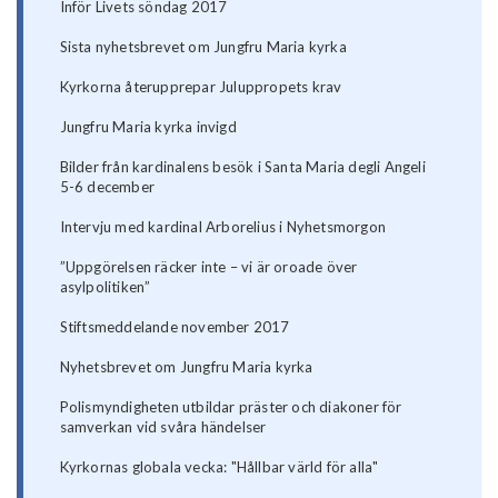
Inför Livets söndag 2017
Sista nyhetsbrevet om Jungfru Maria kyrka
​Kyrkorna återupprepar Juluppropets krav
Jungfru Maria kyrka invigd
Bilder från kardinalens besök i Santa Maria degli Angeli
5-6 december
Intervju med kardinal Arborelius i Nyhetsmorgon
”Uppgörelsen räcker inte – vi är oroade över
asylpolitiken”
Stiftsmeddelande november 2017
Nyhetsbrevet om Jungfru Maria kyrka
Polismyndigheten utbildar präster och diakoner för
samverkan vid svåra händelser
Kyrkornas globala vecka: "Hållbar värld för alla"