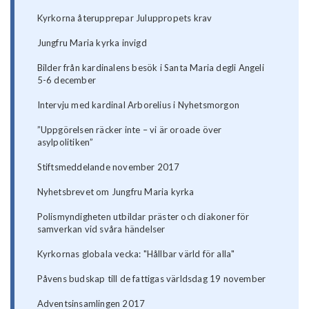
​Kyrkorna återupprepar Juluppropets krav
Jungfru Maria kyrka invigd
Bilder från kardinalens besök i Santa Maria degli Angeli
5-6 december
Intervju med kardinal Arborelius i Nyhetsmorgon
”Uppgörelsen räcker inte – vi är oroade över
asylpolitiken”
Stiftsmeddelande november 2017
Nyhetsbrevet om Jungfru Maria kyrka
Polismyndigheten utbildar präster och diakoner för
samverkan vid svåra händelser
Kyrkornas globala vecka: "Hållbar värld för alla"
Påvens budskap till de fattigas världsdag 19 november
Adventsinsamlingen 2017