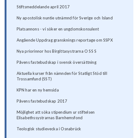
Stiftsmeddelande april 2017
Ny apostolisk nuntie utnämnd för Sverige och Island
Platsannons - vi söker en ungdomskonsulent
Angående Uppdrag gransknings reportage om SSPX
Nya priorinnor hos Birgittasystrarna O SS S
Påvens fastebudskap i svensk översättning
Aktuella kurser från nämnden för Statligt Stöd till
Trossamfund (SST)
KPN har en ny hemsida
Påvens fastebudskap 2017
Möjlighet att söka stipendium ur stiftelsen
Elisabethssystrarnas Barnhemsfond
Teologisk studievecka i Osnabrück