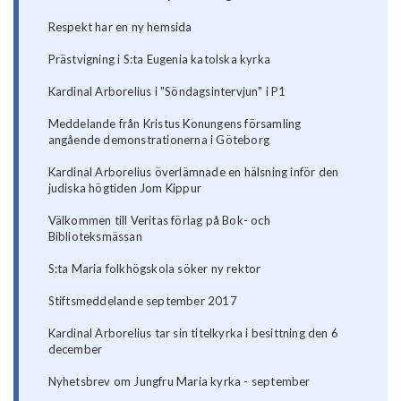
Respekt har en ny hemsida
Prästvigning i S:ta Eugenia katolska kyrka
Kardinal Arborelius i "Söndagsintervjun" i P1
Meddelande från Kristus Konungens församling
angående demonstrationerna i Göteborg
Kardinal Arborelius överlämnade en hälsning inför den
judiska högtiden Jom Kippur
Välkommen till Veritas förlag på Bok- och
Biblioteksmässan
S:ta Maria folkhögskola söker ny rektor
Stiftsmeddelande september 2017
Kardinal Arborelius tar sin titelkyrka i besittning den 6
december
Nyhetsbrev om Jungfru Maria kyrka - september