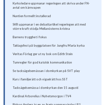
Kyrkoledare uppmanar regeringen att skriva under FN-
avtal om kärnvapen
Nuntien formellt installerad
SKR uppmanar i en debattartikel regeringen att med
större kraft stödja Mellanösterns kristna
Barnens trygghet i fokus
Taklagsfest på byggplatsen för Jungfru Maria kyrka
Veritas Förlag ger ut ny bok om Edith Stein
Tumregler för god katolsk kommunikation
Se tacksägelsemässan i domkyrkan på SVT play
Kurs i familjerätt och vigselrätt hos SST
Tacksägelsemässa i domkyrkan den 15 augusti
Kardinal Arborelius i Nyhetsmorgon i TV4
Biskop Anders är en av årets sommarvärdar i P1