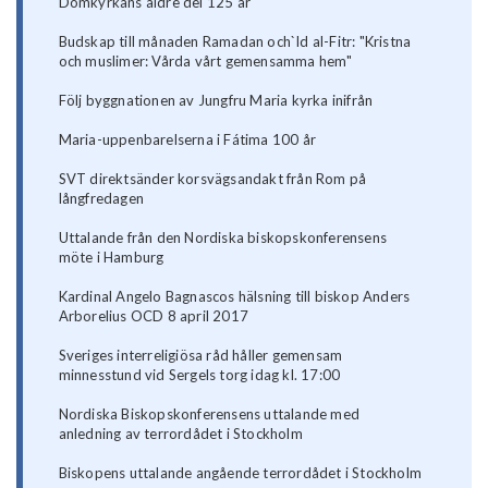
Domkyrkans äldre del 125 år
Budskap till månaden Ramadan och`Id al-Fitr: "Kristna
och muslimer: Vårda vårt gemensamma hem"
Följ byggnationen av Jungfru Maria kyrka inifrån
Maria-uppenbarelserna i Fátima 100 år
SVT direktsänder korsvägsandakt från Rom på
långfredagen
Uttalande från den Nordiska biskopskonferensens
möte i Hamburg
Kardinal Angelo Bagnascos hälsning till biskop Anders
Arborelius OCD 8 april 2017
Sveriges interreligiösa råd håller gemensam
minnesstund vid Sergels torg idag kl. 17:00
Nordiska Biskopskonferensens uttalande med
anledning av terrordådet i Stockholm
Biskopens uttalande angående terrordådet i Stockholm