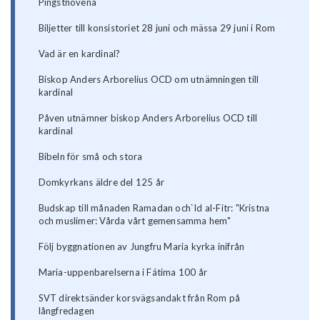
Pingstnovena
Biljetter till konsistoriet 28 juni och mässa 29 juni i Rom
Vad är en kardinal?
Biskop Anders Arborelius OCD om utnämningen till
kardinal
Påven utnämner biskop Anders Arborelius OCD till
kardinal
Bibeln för små och stora
Domkyrkans äldre del 125 år
Budskap till månaden Ramadan och`Id al-Fitr: "Kristna
och muslimer: Vårda vårt gemensamma hem"
Följ byggnationen av Jungfru Maria kyrka inifrån
Maria-uppenbarelserna i Fátima 100 år
SVT direktsänder korsvägsandakt från Rom på
långfredagen