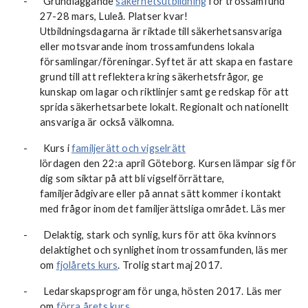
-
Grundläggande
säkerhetsutbildning
för trossamfund
27-28 mars, Luleå. Platser kvar!
Utbildningsdagarna är riktade till säkerhetsansvariga
eller motsvarande inom trossamfundens lokala
församlingar/föreningar. Syftet är att skapa en fastare
grund till att reflektera kring säkerhetsfrågor, ge
kunskap om lagar och riktlinjer samt ge redskap för att
sprida säkerhetsarbete lokalt. Regionalt och nationellt
ansvariga är också välkomna.
-
Kurs i
familjerätt och vigselrätt
lördagen den 22:a april Göteborg. Kursen lämpar sig för
dig som siktar på att bli vigselförrättare,
familjerådgivare eller på annat sätt kommer i kontakt
med frågor inom det familjerättsliga området. Läs mer
-
Delaktig, stark och synlig, kurs för att öka kvinnors
delaktighet och synlighet inom trossamfunden, läs mer
om
fjolårets kurs
. Trolig start maj 2017.
-
Ledarskapsprogram för unga, hösten 2017. Läs mer
om
förra årets kurs.