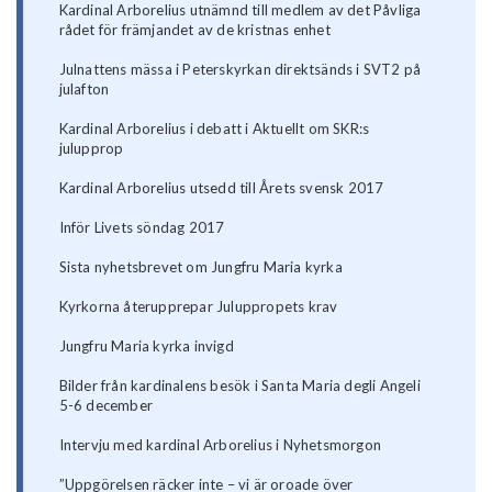
Kardinal Arborelius utnämnd till medlem av det Påvliga
rådet för främjandet av de kristnas enhet
Julnattens mässa i Peterskyrkan direktsänds i SVT2 på
julafton
Kardinal Arborelius i debatt i Aktuellt om SKR:s
julupprop
Kardinal Arborelius utsedd till Årets svensk 2017
Inför Livets söndag 2017
Sista nyhetsbrevet om Jungfru Maria kyrka
​Kyrkorna återupprepar Juluppropets krav
Jungfru Maria kyrka invigd
Bilder från kardinalens besök i Santa Maria degli Angeli
5-6 december
Intervju med kardinal Arborelius i Nyhetsmorgon
”Uppgörelsen räcker inte – vi är oroade över