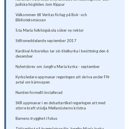
judiska högtiden Jom Kippur
Välkommen till Veritas förlag på Bok- och
Biblioteksmässan
S:ta Maria folkhögskola söker ny rektor
Stiftsmeddelande september 2017
Kardinal Arborelius tar sin titelkyrka i besittning den 6
december
Nyhetsbrev om Jungfru Maria kyrka - september
Kyrkoledare uppmanar regeringen att skriva under FN-
avtal om kärnvapen
Nuntien formellt installerad
SKR uppmanar i en debattartikel regeringen att med
större kraft stödja Mellanösterns kristna
Barnens trygghet i fokus
Taklagsfest på byggplatsen för Jungfru Maria kyrka