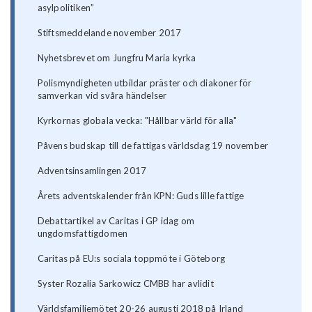
asylpolitiken”
Stiftsmeddelande november 2017
Nyhetsbrevet om Jungfru Maria kyrka
Polismyndigheten utbildar präster och diakoner för
samverkan vid svåra händelser
Kyrkornas globala vecka: "Hållbar värld för alla"
Påvens budskap till de fattigas världsdag 19 november
Adventsinsamlingen 2017
Årets adventskalender från KPN: Guds lille fattige
Debattartikel av Caritas i GP idag om
ungdomsfattigdomen
Caritas på EU:s sociala toppmöte i Göteborg
Syster Rozalia Sarkowicz CMBB har avlidit
Världsfamiljemötet 20-26 augusti 2018 på Irland