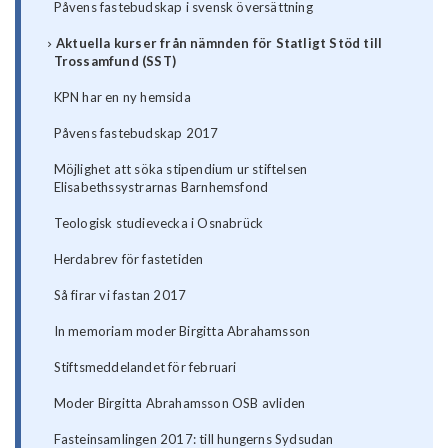
Påvens fastebudskap i svensk översättning
Aktuella kurser från nämnden för Statligt Stöd till
Trossamfund (SST)
KPN har en ny hemsida
Påvens fastebudskap 2017
Möjlighet att söka stipendium ur stiftelsen
Elisabethssystrarnas Barnhemsfond
Teologisk studievecka i Osnabrück
Herdabrev för fastetiden
Så firar vi fastan 2017
In memoriam moder Birgitta Abrahamsson
Stiftsmeddelandet för februari
Moder Birgitta Abrahamsson OSB avliden
Fasteinsamlingen 2017: till hungerns Sydsudan