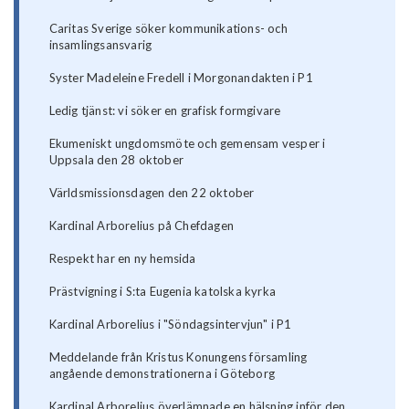
Caritas Sverige söker kommunikations- och
insamlingsansvarig
Syster Madeleine Fredell i Morgonandakten i P1
Ledig tjänst: vi söker en grafisk formgivare
Ekumeniskt ungdomsmöte och gemensam vesper i
Uppsala den 28 oktober
Världsmissionsdagen den 22 oktober
Kardinal Arborelius på Chefdagen
Respekt har en ny hemsida
Prästvigning i S:ta Eugenia katolska kyrka
Kardinal Arborelius i "Söndagsintervjun" i P1
Meddelande från Kristus Konungens församling
angående demonstrationerna i Göteborg
Kardinal Arborelius överlämnade en hälsning inför den