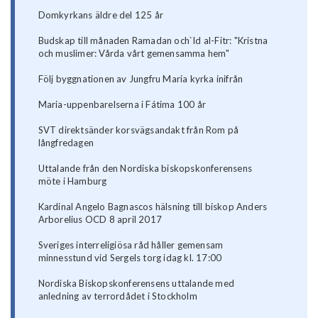
Domkyrkans äldre del 125 år
Budskap till månaden Ramadan och`Id al-Fitr: "Kristna
och muslimer: Vårda vårt gemensamma hem"
Följ byggnationen av Jungfru Maria kyrka inifrån
Maria-uppenbarelserna i Fátima 100 år
SVT direktsänder korsvägsandakt från Rom på
långfredagen
Uttalande från den Nordiska biskopskonferensens
möte i Hamburg
Kardinal Angelo Bagnascos hälsning till biskop Anders
Arborelius OCD 8 april 2017
Sveriges interreligiösa råd håller gemensam
minnesstund vid Sergels torg idag kl. 17:00
Nordiska Biskopskonferensens uttalande med
anledning av terrordådet i Stockholm