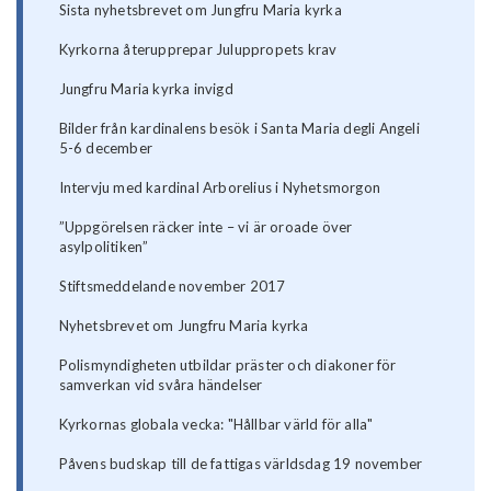
Sista nyhetsbrevet om Jungfru Maria kyrka
​Kyrkorna återupprepar Juluppropets krav
Jungfru Maria kyrka invigd
Bilder från kardinalens besök i Santa Maria degli Angeli
5-6 december
Intervju med kardinal Arborelius i Nyhetsmorgon
”Uppgörelsen räcker inte – vi är oroade över
asylpolitiken”
Stiftsmeddelande november 2017
Nyhetsbrevet om Jungfru Maria kyrka
Polismyndigheten utbildar präster och diakoner för
samverkan vid svåra händelser
Kyrkornas globala vecka: "Hållbar värld för alla"
Påvens budskap till de fattigas världsdag 19 november