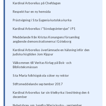
Kardinal Arborelius på Chefdagen
Respekt har en ny hemsida
Prästvigning i S:ta Eugenia katolska kyrka
Kardinal Arborelius i "Söndagsintervjun" i P1
Meddelande från Kristus Konungens församling
angående demonstrationerna i Göteborg
Kardinal Arborelius överlämnade en hälsning inför den
judiska högtiden Jom Kippur
Välkommen till Veritas förlag på Bok- och
Biblioteksmässan
S:ta Maria folkhögskola söker ny rektor
Stiftsmeddelande september 2017
Kardinal Arborelius tar sin titelkyrka i besittning den 6
december
Nyhetsbrev om Jungfru Maria kyrka - september