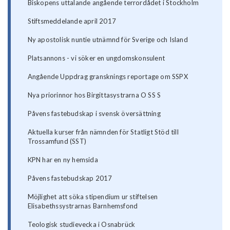
Biskopens uttalande angående terrordådet i Stockholm
Stiftsmeddelande april 2017
Ny apostolisk nuntie utnämnd för Sverige och Island
Platsannons - vi söker en ungdomskonsulent
Angående Uppdrag gransknings reportage om SSPX
Nya priorinnor hos Birgittasystrarna O SS S
Påvens fastebudskap i svensk översättning
Aktuella kurser från nämnden för Statligt Stöd till
Trossamfund (SST)
KPN har en ny hemsida
Påvens fastebudskap 2017
Möjlighet att söka stipendium ur stiftelsen
Elisabethssystrarnas Barnhemsfond
Teologisk studievecka i Osnabrück