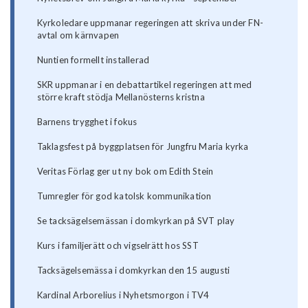
Kyrkoledare uppmanar regeringen att skriva under FN-
avtal om kärnvapen
Nuntien formellt installerad
SKR uppmanar i en debattartikel regeringen att med
större kraft stödja Mellanösterns kristna
Barnens trygghet i fokus
Taklagsfest på byggplatsen för Jungfru Maria kyrka
Veritas Förlag ger ut ny bok om Edith Stein
Tumregler för god katolsk kommunikation
Se tacksägelsemässan i domkyrkan på SVT play
Kurs i familjerätt och vigselrätt hos SST
Tacksägelsemässa i domkyrkan den 15 augusti
Kardinal Arborelius i Nyhetsmorgon i TV4