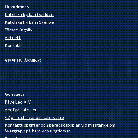
Huvudmeny
Katolska kyrkan i världen
Katolska kyrkan i Sverige
Församlingsliv
Aktuellt
Kontakt
VISSELBLÅSNING
Genvägar
Påve Leo XIV
Andliga kallelser
Frågor och svar om katolsk tro
Kontaktuppgifter och beredskapsplan vid misstanke om
övergrepp på barn och ungdomar