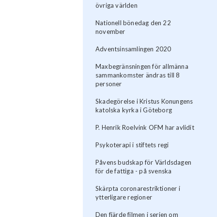
övriga världen
Nationell bönedag den 22
november
Adventsinsamlingen 2020
Maxbegränsningen för allmänna
sammankomster ändras till 8
personer
Skadegörelse i Kristus Konungens
katolska kyrka i Göteborg
P. Henrik Roelvink OFM har avlidit
Psykoterapi i stiftets regi
Påvens budskap för Världsdagen
för de fattiga - på svenska
Skärpta coronarestriktioner i
ytterligare regioner
Den fjärde filmen i serien om