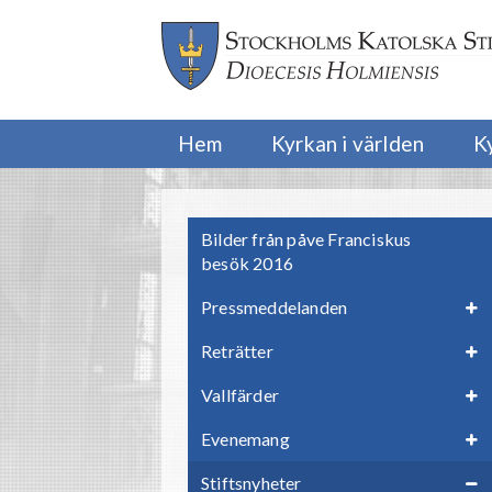
Hem
Kyrkan i världen
K
Bilder från påve Franciskus
besök 2016
Pressmeddelanden
Reträtter
Vallfärder
Evenemang
Stiftsnyheter