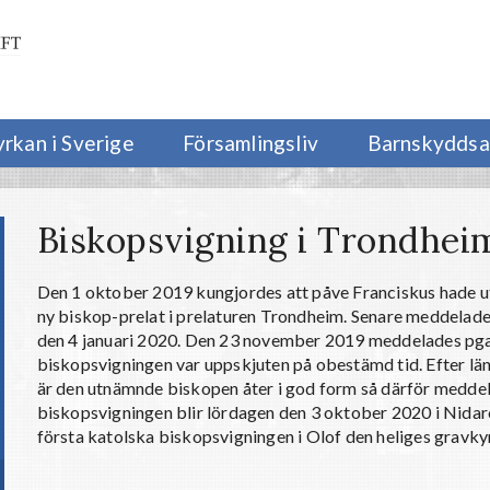
yrkan i Sverige
Församlingsliv
Barnskyddsa
Biskopsvigning i Trondhei
Den 1 oktober 2019 kungjordes att påve Franciskus hade 
ny biskop-prelat i prelaturen Trondheim. Senare meddelades
den 4 januari 2020. Den 23 november 2019 meddelades pga.
biskopsvigningen var uppskjuten på obestämd tid. Efter län
är den utnämnde biskopen åter i god form så därför meddelad
biskopsvigningen blir lördagen den 3 oktober 2020 i Nidar
första katolska biskopsvigningen i Olof den heliges gravk