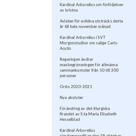
Kardinal Arborelius om förföljelsen
av kristna
Avlaten för avlidna utsträcks detta
år till hela november månad
Kardinal Arborelius i SVT
Morgonstudion om salige Carlo
Acutis
Regeringen ändrar
maxbegränsningen för allmänna
sammankomster från 50 till 300
personer
Ordo 2020-2021
Nya akolyter
Förändring av det liturgiska
firandet av S:ta Maria Elisabeth
Hesselblad
Kardinal Arborelius
söndagspredikan den 18 oktober