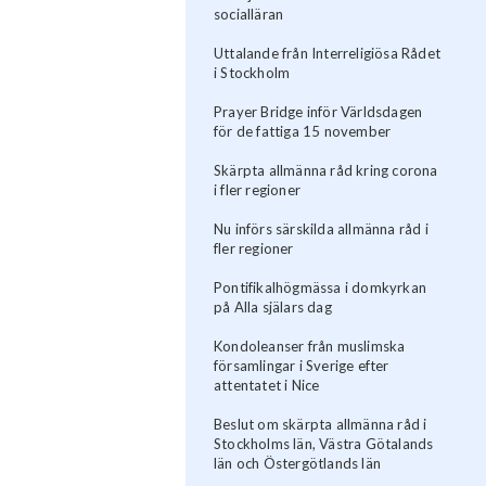
socialläran
Uttalande från Interreligiösa Rådet
i Stockholm
Prayer Bridge inför Världsdagen
för de fattiga 15 november
Skärpta allmänna råd kring corona
i fler regioner
Nu införs särskilda allmänna råd i
fler regioner
Pontifikalhögmässa i domkyrkan
på Alla själars dag
Kondoleanser från muslimska
församlingar i Sverige efter
attentatet i Nice
Beslut om skärpta allmänna råd i
Stockholms län, Västra Götalands
län och Östergötlands län