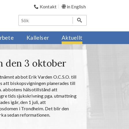
Kontakt
in English
rbete
Kallelser
Aktuellt
m den 3 oktober
utnämnt abbot Erik Varden
O.C.S.O.
till
 att biskopsvigningen planerades till
 abbotens hälsotillstånd att
gre tids sjukskrivning pga. utmattning
es igår, den 1 juli, att
osdomen i Trondheim. Det blir den
yrka sedan reformationen.