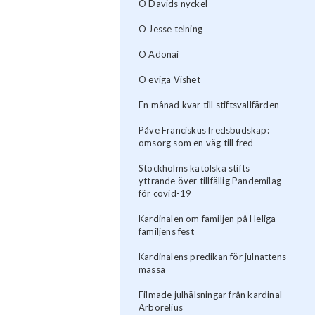
O Davids nyckel
O Jesse telning
O Adonai
O eviga Vishet
En månad kvar till stiftsvallfärden
Påve Franciskus fredsbudskap:
omsorg som en väg till fred
Stockholms katolska stifts
yttrande över tillfällig Pandemilag
för covid-19
Kardinalen om familjen på Heliga
familjens fest
Kardinalens predikan för julnattens
mässa
Filmade julhälsningar från kardinal
Arborelius