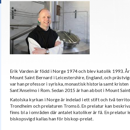
Erik Varden är född i Norge 1974 och blev katolik 1993. År
Mount Saint Bernard i Leicestershire, England, och prästv
var han professor i syriska, monastisk historia samt kristen
Sant’Anselmo i Rom. Sedan 2015 är han abbot i Mount Saint
Katolska kyrkan i Norge är indelad i ett stift och två territor
Trondheim och prelaturen Tromsö. En prelatur kan beskrivas 
finns bl a i områden där antalet katoliker är få. En prelatur l
biskopsvigd kallas han för biskop-prelat.