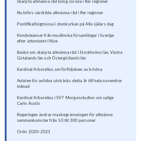
Skärpta allmänna råd kring corona i fler regioner
Nu införs särskilda allmänna råd i fler regioner
Pontifikalhögmässa i domkyrkan på Alla själars dag
Kondoleanser från muslimska församlingar i Sverige
efter attentatet i Nice
Beslut om skärpta allmänna råd i Stockholms län, Västra
Götalands län och Östergötlands län
Kardinal Arborelius om förföljelsen av kristna
Avlaten för avlidna utsträcks detta år till hela november
månad
Kardinal Arborelius i SVT Morgonstudion om salige
Carlo Acutis
Regeringen ändrar maxbegränsningen för allmänna
sammankomster från 50 till 300 personer
Ordo 2020-2021