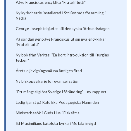
Påve Franciskus encyklika "Fratelli tutti"
Ny kyrkoherde installerad i S:t Konrads församling i
Nacka
George Joseph inbjuden till den tyska förbundsdagen
På söndag ger påve Franciskus ut sin nya encyklika;
"Fratelli tutti"
Ny bok från Veritas: "En kort introduktion till liturgins
tecken"
Årets oljevigningsmässa äntligen firad
Ny biskopsvikarie för evangelisation
"Ett mångreligiöst Sverige i förändring" - ny rapport
Ledig tjänst på Katolska Pedagogiska Nämnden
Ministerbesök i Guds Hus i Fisksätra
S:t Maximilians katolska kyrka i Motala invigd