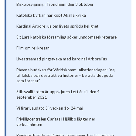
Biskopsvigning i Trondheim den 3 oktober
Katolska kyrkan har köpt Akalla kyrka
Kardinal Arborelius om livets spröda helighet
S:t Lars katolska församling söker ungdomssekreterare
Film om relikresan
Livestreamad pingstvaka med kardinal Arborelius
Påvens budskap för Världskommunikationsdagen: "nej
till falska och destruktiva historier - berätta det goda
som förenar"
Stiftsvallfärden är uppskjuten i ett år till den 4
september 2021
Vi firar Laudato Si-veckan 16-24 maj
Frivilligcentralen Caritas i Hjällbo lägger ner
verksamheten
Remissyttrande angående regeringens förslag om nya