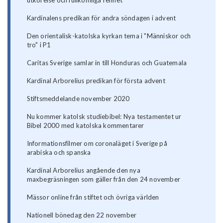
utkorelse och fullkomliga renhet
Kardinalens predikan för andra söndagen i advent
Den orientalisk-katolska kyrkan tema i "Människor och
tro" i P1
Caritas Sverige samlar in till Honduras och Guatemala
Kardinal Arborelius predikan för första advent
Stiftsmeddelande november 2020
Nu kommer katolsk studiebibel: Nya testamentet ur
Bibel 2000 med katolska kommentarer
Informationsfilmer om coronaläget i Sverige på
arabiska och spanska
Kardinal Arborelius angående den nya
maxbegräsningen som gäller från den 24 november
Mässor online från stiftet och övriga världen
Nationell bönedag den 22 november