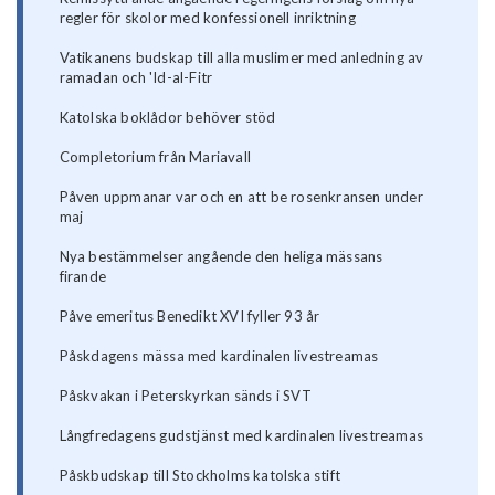
regler för skolor med konfessionell inriktning
Vatikanens budskap till alla muslimer med anledning av
ramadan och 'Id-al-Fitr
Katolska boklådor behöver stöd
Completorium från Mariavall
Påven uppmanar var och en att be rosenkransen under
maj
Nya bestämmelser angående den heliga mässans
firande
Påve emeritus Benedikt XVI fyller 93 år
Påskdagens mässa med kardinalen livestreamas
Påskvakan i Peterskyrkan sänds i SVT
Långfredagens gudstjänst med kardinalen livestreamas
Påskbudskap till Stockholms katolska stift