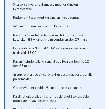
Skärtorsdagens kvällsmässa med kardinalen
livestreamas
Påskens mässor med kardinalen livestreamas
Information om corona på olika språk
Nya förpliktande bestämmelser från Stockholms
katolska stift – gäller fr o m söndagen den 29 mars
Extraordinarie "Urbi et Orbi"-välsignelse imorgon
fredag kl. 18:00
Påven inbjuder alla kristna att be Herrens bön kl. 12
den 25 mars
Inlägg relaterade till coronaviruset samlas på ett ställe
på hemsidan
Coronaviruset covid-19 - uppdatering xx mars
Kardinal Arborelius talar om avskildhet i coronatider i
podcasten "Dagens människa"