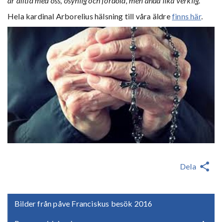
är alltid med oss, osynlig och fördold, men ändå lika verklig."
Hela kardinal Arborelius hälsning till våra äldre
finns här
.
Dela
Bilder från påve Franciskus besök 2016