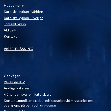
Huvudmeny
Katolska kyrkan i världen
Katolska kyrkan i Sverige
Församlingsliv
Aktuellt
Kontakt
VISSELBLÅSNING
Genvägar
Påve Leo XIV
Andliga kallelser
Frågor och svar om katolsk tro
Kontaktuppgifter och beredskapsplan vid misstanke om
övergrepp på barn och ungdomar