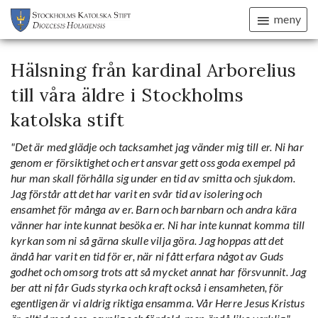
meny
Hälsning från kardinal Arborelius
till våra äldre i Stockholms
katolska stift
"Det är med glädje och tacksamhet jag vänder mig till er. Ni har
genom er försiktighet och ert ansvar gett oss goda exempel på
hur man skall förhålla sig under en tid av smitta och sjukdom.
Jag förstår att det har varit en svår tid av isolering och
ensamhet för många av er. Barn och barnbarn och andra kära
vänner har inte kunnat besöka er. Ni har inte kunnat komma till
kyrkan som ni så gärna skulle vilja göra. Jag hoppas att det
ändå har varit en tid för er, när ni fått erfara något av Guds
godhet och omsorg trots att så mycket annat har försvunnit. Jag
ber att ni får Guds styrka och kraft också i ensamheten, för
egentligen är vi aldrig riktiga ensamma. Vår Herre Jesus Kristus