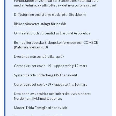
Förpliktande anvisningar för Stockholms katolska stift
med anledning av utbrottet av det nya coronaviruset
Driftstörning pga större elavbrott i Stockholm
Biskopsämbetet stängt för besök
Om fastetid och coronatid av kardinal Arborelius
Be med Europeiska Biskopskonferensen och COMECE
(Katolska kyrkan i EU)
Livesända mässor på olika språk
Coronaviruset covid-19 - uppdatering 12 mars
Syster Placida Söderberg OSB har avlidit
Coronaviruset covid-19 - uppdatering 10 mars
Uttalande av katolska och lutherska kyrkoledare i
Norden om flyktingsituationen:
Moder Tekla Famiglietti har avlidit