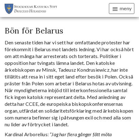
meny
Bön för Belarus
Den senaste tiden har vi sett hur omfattande protester har
förekommit i Belarus mot landets ledning. Vi har också hört
om att många har arresterats och torterats. Politiker i
opposition har tvingats lämna landet. Den katolske
ärkebiskopen av Minsk, Tadeusz Kondrusiewicz, har inte
tillåtits att resa in i sitt eget land efter besök i Polen. Också
präster från Polen som arbetar i Belarus hotas av utvisning.
När myndigheterna inbjöd till interkonfessionella samtal
fick ingen katolsk representant delta. Med anledning av
detta har CCEE, de europeiska biskopskonferensernas
organ, utfärdat en solidaritetsförklaring med ärkebiskopen
som numera befinner sig i påtvungen exil och med alla som
nu lider av förtrycket i landet.
Kardinal Arborelius:
”Jag har flera gånger fått möta