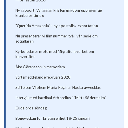
Inför fastan 2020
Ny rapport: Varannan kristen ungdom upplever sig
kränkt för sin tro
"Querida Amazonia" - ny apostolisk exhortation
Nu presenterar vi film nummer två i vår serie om
socialläran
Kyrkoledare i möte med Migrationsverket om
konvertiter
Åke Göransson in memoriam
Stiftsmeddelande februari 2020
Stiftelsen Vilohem Maria Regina i Nacka avvecklas
Intervju med kardinal Arborelius i "Mitt i Södermalm"
Guds ords söndag
Böneveckan för kristen enhet 18-25 januari