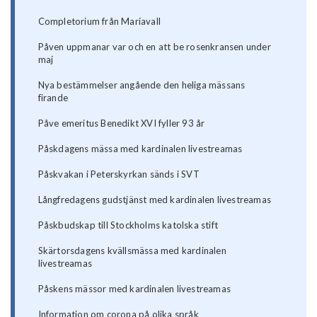
Completorium från Mariavall
Påven uppmanar var och en att be rosenkransen under
maj
Nya bestämmelser angående den heliga mässans
firande
Påve emeritus Benedikt XVI fyller 93 år
Påskdagens mässa med kardinalen livestreamas
Påskvakan i Peterskyrkan sänds i SVT
Långfredagens gudstjänst med kardinalen livestreamas
Påskbudskap till Stockholms katolska stift
Skärtorsdagens kvällsmässa med kardinalen
livestreamas
Påskens mässor med kardinalen livestreamas
Information om corona på olika språk