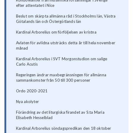
Kondoleanser från muslimska församlingar i Sverige
efter attentatet i Nice
Beslut om skärpta allmänna råd i Stockholms län, Västra
Götalands län och Östergötlands län
Kardinal Arborelius om förföljelsen av kristna
Avlaten för avlidna utsträcks detta år till hela november
månad
Kardinal Arborelius i SVT Morgonstudion om salige
Carlo Acutis
Regeringen ändrar maxbegränsningen för allmänna
sammankomster från 50 till 300 personer
Ordo 2020-2021
Nya akolyter
Förändring av det liturgiska firandet av S:ta Maria
Elisabeth Hesselblad
Kardinal Arborelius söndagspredikan den 18 oktober