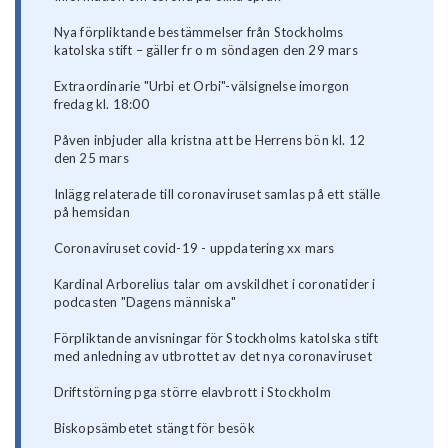
Nya förpliktande bestämmelser från Stockholms
katolska stift – gäller fr o m söndagen den 29 mars
Extraordinarie "Urbi et Orbi"-välsignelse imorgon
fredag kl. 18:00
Påven inbjuder alla kristna att be Herrens bön kl. 12
den 25 mars
Inlägg relaterade till coronaviruset samlas på ett ställe
på hemsidan
Coronaviruset covid-19 - uppdatering xx mars
Kardinal Arborelius talar om avskildhet i coronatider i
podcasten "Dagens människa"
Förpliktande anvisningar för Stockholms katolska stift
med anledning av utbrottet av det nya coronaviruset
Driftstörning pga större elavbrott i Stockholm
Biskopsämbetet stängt för besök