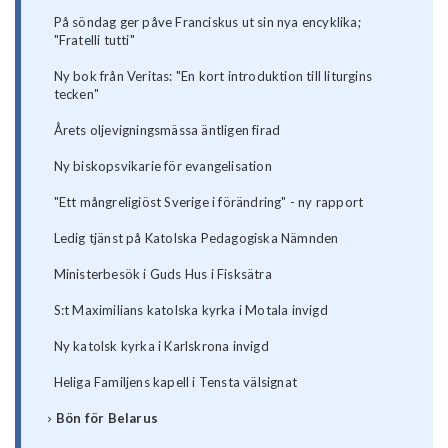
På söndag ger påve Franciskus ut sin nya encyklika;
"Fratelli tutti"
Ny bok från Veritas: "En kort introduktion till liturgins
tecken"
Årets oljevigningsmässa äntligen firad
Ny biskopsvikarie för evangelisation
"Ett mångreligiöst Sverige i förändring" - ny rapport
Ledig tjänst på Katolska Pedagogiska Nämnden
Ministerbesök i Guds Hus i Fisksätra
S:t Maximilians katolska kyrka i Motala invigd
Ny katolsk kyrka i Karlskrona invigd
Heliga Familjens kapell i Tensta välsignat
Bön för Belarus