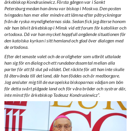
ärkebiskop Kondrusiewicz. Första gången var i Sankt
Petersburg medan han ännu var biskop i Moskva. Den posten
tvingades han mer eller mindre att lämna efter påtryckningar
från de ryska myndigheternas sida. Sedan fick jag återse honom
när han blivit ärkebiskop i Minsk vid ett forum för katoliker och
ortodoxa.
Då var han mycket hoppfull angående situationen för
den katolska kyrkan i sitt hemland och glad över dialogen med
de ortodoxa.
Efter det senaste valet och de oroligheter som utbröt uttalade
han sig för en dialog och ett rundabordssamtal mellan alla
parter för att få slut på våldet. Det räckte för att han inte skulle
få återvända till det land, där han föddes och är medborgare.
Jag ansluter mig till de europeiska biskoparnas vädjan om bön
för detta svårt plågade land och för våra bröder och systrar där,
inte minst för ärkebiskop Tadeusz Kondrusiewicz”.