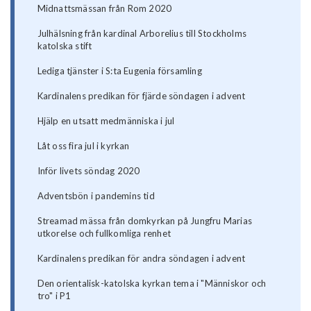
Midnattsmässan från Rom 2020
Julhälsning från kardinal Arborelius till Stockholms
katolska stift
Lediga tjänster i S:ta Eugenia församling
Kardinalens predikan för fjärde söndagen i advent
Hjälp en utsatt medmänniska i jul
Låt oss fira jul i kyrkan
Inför livets söndag 2020
Adventsbön i pandemins tid
Streamad mässa från domkyrkan på Jungfru Marias
utkorelse och fullkomliga renhet
Kardinalens predikan för andra söndagen i advent
Den orientalisk-katolska kyrkan tema i "Människor och
tro" i P1