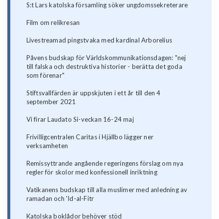
S:t Lars katolska församling söker ungdomssekreterare
Film om relikresan
Livestreamad pingstvaka med kardinal Arborelius
Påvens budskap för Världskommunikationsdagen: "nej
till falska och destruktiva historier - berätta det goda
som förenar"
Stiftsvallfärden är uppskjuten i ett år till den 4
september 2021
Vi firar Laudato Si-veckan 16-24 maj
Frivilligcentralen Caritas i Hjällbo lägger ner
verksamheten
Remissyttrande angående regeringens förslag om nya
regler för skolor med konfessionell inriktning
Vatikanens budskap till alla muslimer med anledning av
ramadan och 'Id-al-Fitr
Katolska boklådor behöver stöd