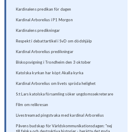
Kardinalens predikan för dagen
Kardinal Arborelius i P1 Morgon
Kardinalens predikningar
Respekt i debattartikel i SvD om dödshjälp
Kardinal Arborelius predikningar
Biskopsvigning i Trondheim den 3 oktober
Katolska kyrkan har köpt Akalla kyrka
Kardinal Arborelius om livets spröda helighet
S:t Lars katolska församling söker ungdomssekreterare
Film om relikresan
Livestreamad pingstvaka med kardinal Arborelius
Påvens budskap för Världskommunikationsdagen: "nej
till falska och destruktiva historier - berätta det goda