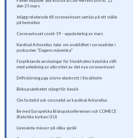
Påven inbjuder alla kristna att be Herrens bön kl. 12
den 25 mars
Inlägg relaterade till coronaviruset samlas på ett ställe
på hemsidan
Coronaviruset covid-19 - uppdatering xx mars
Kardinal Arborelius talar om avskildhet i coronatider i
podcasten "Dagens människa"
Förpliktande anvisningar för Stockholms katolska stift
med anledning av utbrottet av det nya coronaviruset
Driftstörning pga större elavbrott i Stockholm
Biskopsämbetet stängt för besök
Om fastetid och coronatid av kardinal Arborelius
Be med Europeiska Biskopskonferensen och COMECE
(Katolska kyrkan i EU)
Livesända mässor på olika språk