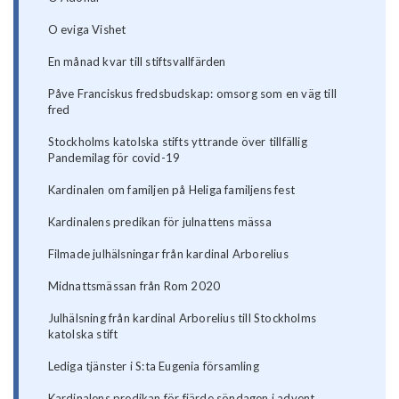
O eviga Vishet
En månad kvar till stiftsvallfärden
Påve Franciskus fredsbudskap: omsorg som en väg till
fred
Stockholms katolska stifts yttrande över tillfällig
Pandemilag för covid-19
Kardinalen om familjen på Heliga familjens fest
Kardinalens predikan för julnattens mässa
Filmade julhälsningar från kardinal Arborelius
Midnattsmässan från Rom 2020
Julhälsning från kardinal Arborelius till Stockholms
katolska stift
Lediga tjänster i S:ta Eugenia församling
Kardinalens predikan för fjärde söndagen i advent