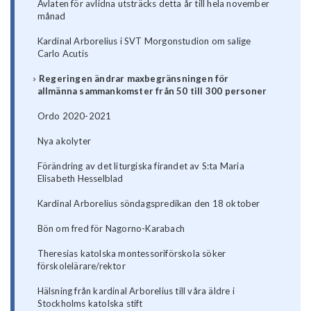
Avlaten för avlidna utsträcks detta år till hela november
månad
Kardinal Arborelius i SVT Morgonstudion om salige
Carlo Acutis
Regeringen ändrar maxbegränsningen för
allmänna sammankomster från 50 till 300 personer
Ordo 2020-2021
Nya akolyter
Förändring av det liturgiska firandet av S:ta Maria
Elisabeth Hesselblad
Kardinal Arborelius söndagspredikan den 18 oktober
Bön om fred för Nagorno-Karabach
Theresias katolska montessoriförskola söker
förskolelärare/rektor
Hälsning från kardinal Arborelius till våra äldre i
Stockholms katolska stift