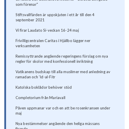
som förenar"
Stiftsvallfärden är uppskjuten i ett år till den 4
september 2021
Vi firar Laudato Si-veckan 16-24 maj
Frivilligcentralen Caritas i Hjällbo lägger ner
verksamheten
Remissyttrande angående regeringens förslag om nya
regler för skolor med konfessionell inriktning
Vatikanens budskap till alla muslimer med anledning av
ramadan och 'Id-al-Fitr
Katolska boklådor behöver stöd
Completorium från Mariavall
Påven uppmanar var och en att be rosenkransen under
maj
Nya bestämmelser angående den heliga mässans
firande