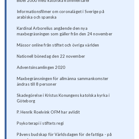
Bibel 2000 med katolska kommentarer
Informationsfilmer om coronaläget i Sverige på
arabiska och spanska
Kardinal Arborelius angående den nya
maxbegräsningen som gäller från den 24 november
Mässor online från stiftet och övriga världen
Nationell bönedag den 22 november
Adventsinsamlingen 2020
Maxbegränsningen för allmänna sammankomster
ändras till 8 personer
Skadegörelse i Kristus Konungens katolska kyrka i
Göteborg
P. Henrik Roelvink OFM har avlidit
Psykoterapi i stiftets regi
Påvens budskap för Världsdagen för de fattiga - på