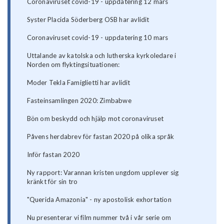
Coronaviruset covid-19 - uppdatering 12 mars
Syster Placida Söderberg OSB har avlidit
Coronaviruset covid-19 - uppdatering 10 mars
Uttalande av katolska och lutherska kyrkoledare i
Norden om flyktingsituationen:
Moder Tekla Famiglietti har avlidit
Fasteinsamlingen 2020: Zimbabwe
Bön om beskydd och hjälp mot coronaviruset
Påvens herdabrev för fastan 2020 på olika språk
Inför fastan 2020
Ny rapport: Varannan kristen ungdom upplever sig
kränkt för sin tro
"Querida Amazonia" - ny apostolisk exhortation
Nu presenterar vi film nummer två i vår serie om